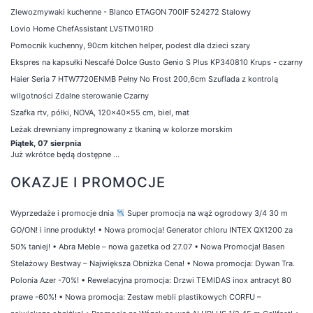
Zlewozmywaki kuchenne - Blanco ETAGON 700IF 524272 Stalowy
Lovio Home ChefAssistant LVSTM01RD
Pomocnik kuchenny, 90cm kitchen helper, podest dla dzieci szary
Ekspres na kapsułki Nescafé Dolce Gusto Genio S Plus KP340810 Krups - czarny
Haier Seria 7 HTW7720ENMB Pełny No Frost 200,6cm Szuflada z kontrolą
wilgotności Zdalne sterowanie Czarny
Szafka rtv, półki, NOVA, 120x40x55 cm, biel, mat
Leżak drewniany impregnowany z tkaniną w kolorze morskim
Piątek, 07 sierpnia
Już wkrótce będą dostępne ...
OKAZJE I PROMOCJE
Wyprzedaże i promocje dnia
Super promocja na wąż ogrodowy 3/4 30 m
GO/ON! i inne produkty!
•
Nowa promocja! Generator chloru INTEX QX1200 za
50% taniej!
•
Abra Meble – nowa gazetka od 27.07
•
Nowa Promocja! Basen
Stelażowy Bestway – Największa Obniżka Cena!
•
Nowa promocja: Dywan Tra.
Polonia Azer -70%!
•
Rewelacyjna promocja: Drzwi TEMIDAS inox antracyt 80
prawe -60%!
•
Nowa promocja: Zestaw mebli plastikowych CORFU –