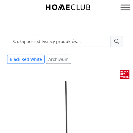
Przejdź
do
Homeclub
treści
Black Red White
Archiwum