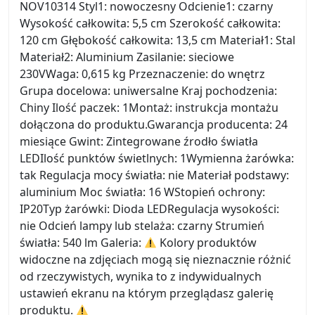
NOV10314 Styl1: nowoczesny Odcienie1: czarny
Wysokość całkowita: 5,5 cm Szerokość całkowita:
120 cm Głębokość całkowita: 13,5 cm Materiał1: Stal
Materiał2: Aluminium Zasilanie: sieciowe
230VWaga: 0,615 kg Przeznaczenie: do wnętrz
Grupa docelowa: uniwersalne Kraj pochodzenia:
Chiny Ilość paczek: 1Montaż: instrukcja montażu
dołączona do produktu.Gwarancja producenta: 24
miesiące Gwint: Zintegrowane źrodło światła
LEDIlość punktów świetlnych: 1Wymienna żarówka:
tak Regulacja mocy światła: nie Materiał podstawy:
aluminium Moc światła: 16 WStopień ochrony:
IP20Typ żarówki: Dioda LEDRegulacja wysokości:
nie Odcień lampy lub stelaża: czarny Strumień
światła: 540 lm Galeria:
Kolory produktów
widoczne na zdjęciach mogą się nieznacznie różnić
od rzeczywistych, wynika to z indywidualnych
ustawień ekranu na którym przeglądasz galerię
produktu.