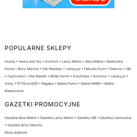
POPULARNE SKLEPY
Homla
•
Home and You
•
Komfort
•
Leroy Merlin
•
Abra Meble
•
Biedronka
Home
•
Brico Marche
•
Pan Materac
•
Lampy.pl
•
Fabryka Form
•
Dekoria
•
OBI
•
Castorama
•
One Market
•
Witek Home
•
Eurofirany
•
Konsimo
•
Lampy.pl
•
Visby
•
RTVEuroAGD
•
Ragaba
•
Meble Pumo
•
Meble MWM
•
Meble
Makarowski
GAZETKI PROMOCYJNE
Gazetka Abra Meble
•
Gazetka Leroy Merlin
•
Gazetka OBI
•
Gazetka Castorama
•
Gazetka Brico Marche
Moje ulubione