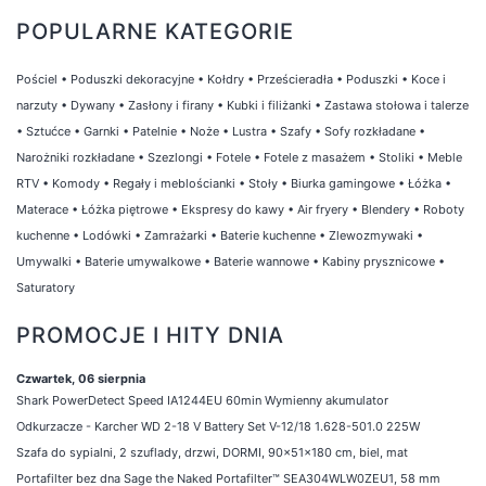
POPULARNE KATEGORIE
Pościel
•
Poduszki dekoracyjne
•
Kołdry
•
Prześcieradła
•
Poduszki
•
Koce i
narzuty
•
Dywany
•
Zasłony i firany
•
Kubki i filiżanki
•
Zastawa stołowa i talerze
•
Sztućce
•
Garnki
•
Patelnie
•
Noże
•
Lustra
•
Szafy
•
Sofy rozkładane
•
Narożniki rozkładane
•
Szezlongi
•
Fotele
•
Fotele z masażem
•
Stoliki
•
Meble
RTV
•
Komody
•
Regały i meblościanki
•
Stoły
•
Biurka gamingowe
•
Łóżka
•
Materace
•
Łóżka piętrowe
•
Ekspresy do kawy
•
Air fryery
•
Blendery
•
Roboty
kuchenne
•
Lodówki
•
Zamrażarki
•
Baterie kuchenne
•
Zlewozmywaki
•
Umywalki
•
Baterie umywalkowe
•
Baterie wannowe
•
Kabiny prysznicowe
•
Saturatory
PROMOCJE I HITY DNIA
Czwartek, 06 sierpnia
Shark PowerDetect Speed IA1244EU 60min Wymienny akumulator
Odkurzacze - Karcher WD 2-18 V Battery Set V-12/18 1.628-501.0 225W
Szafa do sypialni, 2 szuflady, drzwi, DORMI, 90x51x180 cm, biel, mat
Portafilter bez dna Sage the Naked Portafilter™ SEA304WLW0ZEU1, 58 mm