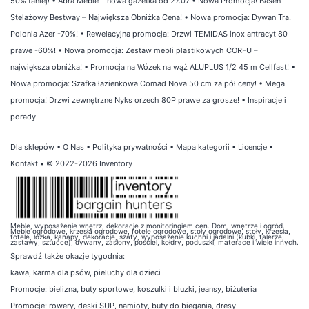
50% taniej!
•
Abra Meble – nowa gazetka od 27.07
•
Nowa Promocja! Basen
Stelażowy Bestway – Największa Obniżka Cena!
•
Nowa promocja: Dywan Tra.
Polonia Azer -70%!
•
Rewelacyjna promocja: Drzwi TEMIDAS inox antracyt 80
prawe -60%!
•
Nowa promocja: Zestaw mebli plastikowych CORFU –
największa obniżka!
•
Promocja na Wózek na wąż ALUPLUS 1/2 45 m Cellfast!
•
Nowa promocja: Szafka łazienkowa Comad Nova 50 cm za pół ceny!
•
Mega
promocja! Drzwi zewnętrzne Nyks orzech 80P prawe za grosze!
•
Inspiracje i
porady
Dla sklepów
•
O Nas
•
Polityka prywatności
•
Mapa kategorii
•
Licencje
•
Kontakt
• © 2022-2026 Inventory
Meble, wyposażenie wnętrz, dekoracje z monitoringiem cen. Dom, wnętrze i ogród.
Meble ogrodowe, krzesła ogrodowe, fotele ogrodowe, stoły ogrodowe, stoły, krzesła,
fotele, łóżka, kanapy, dekoracje, szafy, wyposażenie kuchni i jadalni (kubki, talerze,
zastawy, sztućce), dywany, zasłony, pościel, kołdry, poduszki, materace i wiele innych.
Sprawdź także
okazje tygodnia
:
kawa
,
karma dla psów
,
pieluchy dla dzieci
Promocje:
bielizna
,
buty sportowe
,
koszulki i bluzki
,
jeansy
,
biżuteria
Promocje:
rowery
,
deski SUP
,
namioty
,
buty do biegania
,
dresy