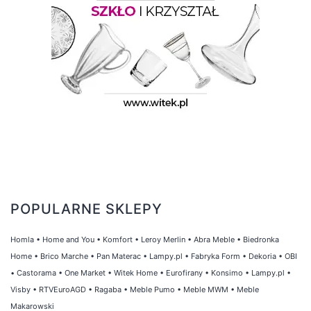
POPULARNE SKLEPY
Homla
•
Home and You
•
Komfort
•
Leroy Merlin
•
Abra Meble
•
Biedronka
Home
•
Brico Marche
•
Pan Materac
•
Lampy.pl
•
Fabryka Form
•
Dekoria
•
OBI
•
Castorama
•
One Market
•
Witek Home
•
Eurofirany
•
Konsimo
•
Lampy.pl
•
Visby
•
RTVEuroAGD
•
Ragaba
•
Meble Pumo
•
Meble MWM
•
Meble
Makarowski