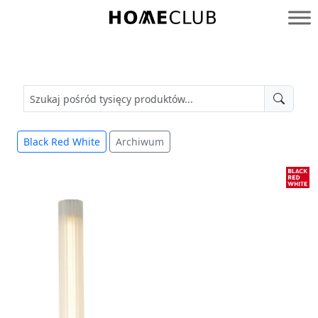
Przejdź
do
Homeclub
treści
Black Red White
Archiwum