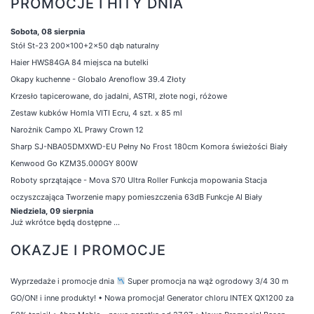
PROMOCJE I HITY DNIA
Sobota, 08 sierpnia
Stół St-23 200x100+2x50 dąb naturalny
Haier HWS84GA 84 miejsca na butelki
Okapy kuchenne - Globalo Arenoflow 39.4 Złoty
Krzesło tapicerowane, do jadalni, ASTRI, złote nogi, różowe
Zestaw kubków Homla VITI Ecru, 4 szt. x 85 ml
Narożnik Campo XL Prawy Crown 12
Sharp SJ-NBA05DMXWD-EU Pełny No Frost 180cm Komora świeżości Biały
Kenwood Go KZM35.000GY 800W
Roboty sprzątające - Mova S70 Ultra Roller Funkcja mopowania Stacja
oczyszczająca Tworzenie mapy pomieszczenia 63dB Funkcje AI Biały
Niedziela, 09 sierpnia
Już wkrótce będą dostępne ...
OKAZJE I PROMOCJE
Wyprzedaże i promocje dnia
Super promocja na wąż ogrodowy 3/4 30 m
GO/ON! i inne produkty!
•
Nowa promocja! Generator chloru INTEX QX1200 za