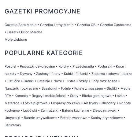
GAZETKI PROMOCYJNE
Gazetka Abra Meble
•
Gazetka Leroy Merlin
•
Gazetka OBI
•
Gazetka Castorama
•
Gazetka Brico Marche
Moje ulubione
POPULARNE KATEGORIE
Pościel
•
Poduszki dekoracyjne
•
Kołdry
•
Prześcieradła
•
Poduszki
•
Koce i
narzuty
•
Dywany
•
Zasłony i firany
•
Kubki i filiżanki
•
Zastawa stołowa i talerze
•
Sztućce
•
Garnki
•
Patelnie
•
Noże
•
Lustra
•
Szafy
•
Sofy rozkładane
•
Narożniki rozkładane
•
Szezlongi
•
Fotele
•
Fotele z masażem
•
Stoliki
•
Meble
RTV
•
Komody
•
Regały i meblościanki
•
Stoły
•
Biurka gamingowe
•
Łóżka
•
Materace
•
Łóżka piętrowe
•
Ekspresy do kawy
•
Air fryery
•
Blendery
•
Roboty
kuchenne
•
Lodówki
•
Zamrażarki
•
Baterie kuchenne
•
Zlewozmywaki
•
Umywalki
•
Baterie umywalkowe
•
Baterie wannowe
•
Kabiny prysznicowe
•
Saturatory