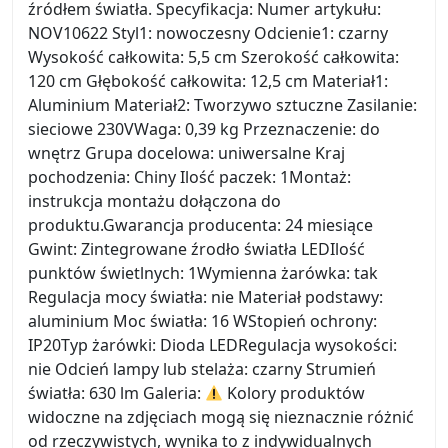
źródłem światła. Specyfikacja: Numer artykułu:
NOV10622 Styl1: nowoczesny Odcienie1: czarny
Wysokość całkowita: 5,5 cm Szerokość całkowita:
120 cm Głębokość całkowita: 12,5 cm Materiał1:
Aluminium Materiał2: Tworzywo sztuczne Zasilanie:
sieciowe 230VWaga: 0,39 kg Przeznaczenie: do
wnętrz Grupa docelowa: uniwersalne Kraj
pochodzenia: Chiny Ilość paczek: 1Montaż:
instrukcja montażu dołączona do
produktu.Gwarancja producenta: 24 miesiące
Gwint: Zintegrowane źrodło światła LEDIlość
punktów świetlnych: 1Wymienna żarówka: tak
Regulacja mocy światła: nie Materiał podstawy:
aluminium Moc światła: 16 WStopień ochrony:
IP20Typ żarówki: Dioda LEDRegulacja wysokości:
nie Odcień lampy lub stelaża: czarny Strumień
światła: 630 lm Galeria:
Kolory produktów
widoczne na zdjęciach mogą się nieznacznie różnić
od rzeczywistych, wynika to z indywidualnych