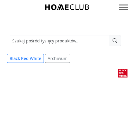
Przejdź
do
Homeclub
treści
Black Red White
Archiwum