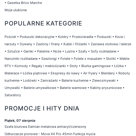
•
Gazetka Brico Marche
Moje ulubione
POPULARNE KATEGORIE
Pościel
•
Poduszki dekoracyjne
•
Kołdry
•
Prześcieradła
•
Poduszki
•
Koce i
narzuty
•
Dywany
•
Zasłony i firany
•
Kubki i filiżanki
•
Zastawa stołowa i talerze
•
Sztućce
•
Garnki
•
Patelnie
•
Noże
•
Lustra
•
Szafy
•
Sofy rozkładane
•
Narożniki rozkładane
•
Szezlongi
•
Fotele
•
Fotele z masażem
•
Stoliki
•
Meble
RTV
•
Komody
•
Regały i meblościanki
•
Stoły
•
Biurka gamingowe
•
Łóżka
•
Materace
•
Łóżka piętrowe
•
Ekspresy do kawy
•
Air fryery
•
Blendery
•
Roboty
kuchenne
•
Lodówki
•
Zamrażarki
•
Baterie kuchenne
•
Zlewozmywaki
•
Umywalki
•
Baterie umywalkowe
•
Baterie wannowe
•
Kabiny prysznicowe
•
Saturatory
PROMOCJE I HITY DNIA
Piątek, 07 sierpnia
Szafa biurowa Damian metalowa antracyt/czerwony
Odkurzacze pionowe - Mova X4 Pro 45min Funkcja mycia