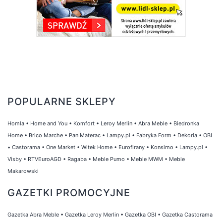
POPULARNE SKLEPY
Homla
•
Home and You
•
Komfort
•
Leroy Merlin
•
Abra Meble
•
Biedronka
Home
•
Brico Marche
•
Pan Materac
•
Lampy.pl
•
Fabryka Form
•
Dekoria
•
OBI
•
Castorama
•
One Market
•
Witek Home
•
Eurofirany
•
Konsimo
•
Lampy.pl
•
Visby
•
RTVEuroAGD
•
Ragaba
•
Meble Pumo
•
Meble MWM
•
Meble
Makarowski
GAZETKI PROMOCYJNE
Gazetka Abra Meble
•
Gazetka Leroy Merlin
•
Gazetka OBI
•
Gazetka Castorama