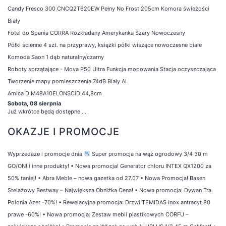
Candy Fresco 300 CNCQ2T620EW Pełny No Frost 205cm Komora świeżości
Biały
Fotel do Spania CORRA Rozkładany Amerykanka Szary Nowoczesny
Półki ścienne 4 szt. na przyprawy, książki półki wiszące nowoczesne białe
Komoda Saon 1 dąb naturalny/czarny
Roboty sprzątające - Mova P50 Ultra Funkcja mopowania Stacja oczyszczająca
Tworzenie mapy pomieszczenia 74dB Biały AI
Amica DIM48A10ELONSCiD 44,8cm
Sobota, 08 sierpnia
Już wkrótce będą dostępne ...
OKAZJE I PROMOCJE
Wyprzedaże i promocje dnia
Super promocja na wąż ogrodowy 3/4 30 m
GO/ON! i inne produkty!
•
Nowa promocja! Generator chloru INTEX QX1200 za
50% taniej!
•
Abra Meble – nowa gazetka od 27.07
•
Nowa Promocja! Basen
Stelażowy Bestway – Największa Obniżka Cena!
•
Nowa promocja: Dywan Tra.
Polonia Azer -70%!
•
Rewelacyjna promocja: Drzwi TEMIDAS inox antracyt 80
prawe -60%!
•
Nowa promocja: Zestaw mebli plastikowych CORFU –