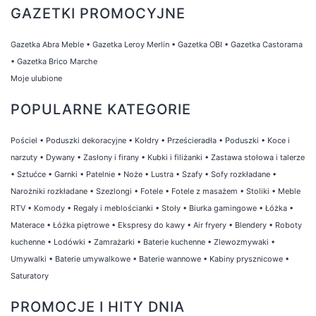
GAZETKI PROMOCYJNE
Gazetka Abra Meble
•
Gazetka Leroy Merlin
•
Gazetka OBI
•
Gazetka Castorama
•
Gazetka Brico Marche
Moje ulubione
POPULARNE KATEGORIE
Pościel
•
Poduszki dekoracyjne
•
Kołdry
•
Prześcieradła
•
Poduszki
•
Koce i
narzuty
•
Dywany
•
Zasłony i firany
•
Kubki i filiżanki
•
Zastawa stołowa i talerze
•
Sztućce
•
Garnki
•
Patelnie
•
Noże
•
Lustra
•
Szafy
•
Sofy rozkładane
•
Narożniki rozkładane
•
Szezlongi
•
Fotele
•
Fotele z masażem
•
Stoliki
•
Meble
RTV
•
Komody
•
Regały i meblościanki
•
Stoły
•
Biurka gamingowe
•
Łóżka
•
Materace
•
Łóżka piętrowe
•
Ekspresy do kawy
•
Air fryery
•
Blendery
•
Roboty
kuchenne
•
Lodówki
•
Zamrażarki
•
Baterie kuchenne
•
Zlewozmywaki
•
Umywalki
•
Baterie umywalkowe
•
Baterie wannowe
•
Kabiny prysznicowe
•
Saturatory
PROMOCJE I HITY DNIA