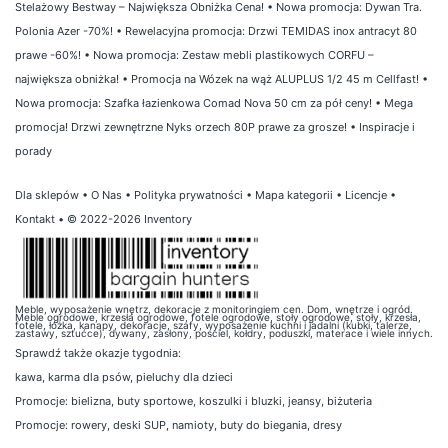
Stelażowy Bestway – Największa Obniżka Cena!
•
Nowa promocja: Dywan Tra.
Polonia Azer -70%!
•
Rewelacyjna promocja: Drzwi TEMIDAS inox antracyt 80
prawe -60%!
•
Nowa promocja: Zestaw mebli plastikowych CORFU –
największa obniżka!
•
Promocja na Wózek na wąż ALUPLUS 1/2 45 m Cellfast!
•
Nowa promocja: Szafka łazienkowa Comad Nova 50 cm za pół ceny!
•
Mega
promocja! Drzwi zewnętrzne Nyks orzech 80P prawe za grosze!
•
Inspiracje i
porady
Dla sklepów
•
O Nas
•
Polityka prywatności
•
Mapa kategorii
•
Licencje
•
Kontakt
• © 2022-2026 Inventory
Meble, wyposażenie wnętrz, dekoracje z monitoringiem cen. Dom, wnętrze i ogród.
Meble ogrodowe, krzesła ogrodowe, fotele ogrodowe, stoły ogrodowe, stoły, krzesła,
fotele, łóżka, kanapy, dekoracje, szafy, wyposażenie kuchni i jadalni (kubki, talerze,
zastawy, sztućce), dywany, zasłony, pościel, kołdry, poduszki, materace i wiele innych.
Sprawdź także
okazje tygodnia
:
kawa
,
karma dla psów
,
pieluchy dla dzieci
Promocje:
bielizna
,
buty sportowe
,
koszulki i bluzki
,
jeansy
,
biżuteria
Promocje:
rowery
,
deski SUP
,
namioty
,
buty do biegania
,
dresy