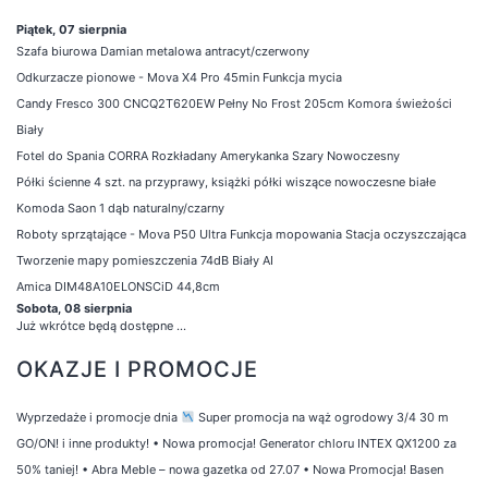
Piątek, 07 sierpnia
Szafa biurowa Damian metalowa antracyt/czerwony
Odkurzacze pionowe - Mova X4 Pro 45min Funkcja mycia
Candy Fresco 300 CNCQ2T620EW Pełny No Frost 205cm Komora świeżości
Biały
Fotel do Spania CORRA Rozkładany Amerykanka Szary Nowoczesny
Półki ścienne 4 szt. na przyprawy, książki półki wiszące nowoczesne białe
Komoda Saon 1 dąb naturalny/czarny
Roboty sprzątające - Mova P50 Ultra Funkcja mopowania Stacja oczyszczająca
Tworzenie mapy pomieszczenia 74dB Biały AI
Amica DIM48A10ELONSCiD 44,8cm
Sobota, 08 sierpnia
Już wkrótce będą dostępne ...
OKAZJE I PROMOCJE
Wyprzedaże i promocje dnia
Super promocja na wąż ogrodowy 3/4 30 m
GO/ON! i inne produkty!
•
Nowa promocja! Generator chloru INTEX QX1200 za
50% taniej!
•
Abra Meble – nowa gazetka od 27.07
•
Nowa Promocja! Basen