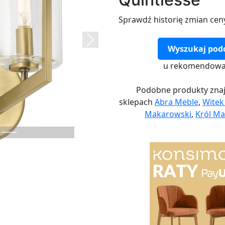
Sprawdź historię zmian cen
Next
Wyszukaj pod
u rekomendowa
Podobne produkty znaj
sklepach
Abra Meble
,
Wite
Makarowski
,
Król Ma