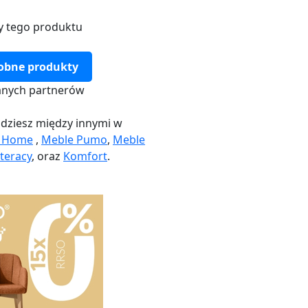
y tego produktu
obne produkty
nych partnerów
dziesz między innymi w
k Home
,
Meble Pumo
,
Meble
teracy
, oraz
Komfort
.