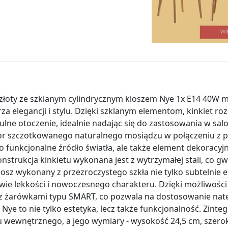
 złoty ze szklanym cylindrycznym kloszem Nye 1x E14 40W ma
a elegancji i stylu. Dzięki szklanym elementom, kinkiet ro
tulne otoczenie, idealnie nadając się do zastosowania w salon
lor szczotkowanego naturalnego mosiądzu w połączeniu z 
lko funkcjonalne źródło światła, ale także element dekoracyjn
nstrukcja kinkietu wykonana jest z wytrzymałej stali, co gw
klosz wykonany z przezroczystego szkła nie tylko subtelnie 
wie lekkości i nowoczesnego charakteru. Dzięki możliwości 
y z żarówkami typu SMART, co pozwala na dostosowanie nat
t Nye to nie tylko estetyka, lecz także funkcjonalność. Zin
u wewnętrznego, a jego wymiary - wysokość 24,5 cm, szero