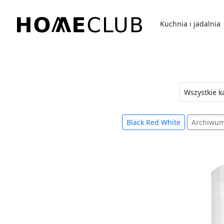
Przejdź
do
Kuchnia i jadalnia
treści
Homeclub
Black Red White
Archiwu