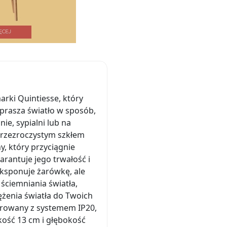
rki Quintiesse, który
zprasza światło w sposób,
ie, sypialni lub na
przezroczystym szkłem
y, który przyciągnie
arantuje jego trwałość i
eksponuje żarówkę, ale
ściemniania światła,
ężenia światła do Twoich
tegrowany z systemem IP20,
kość 13 cm i głębokość