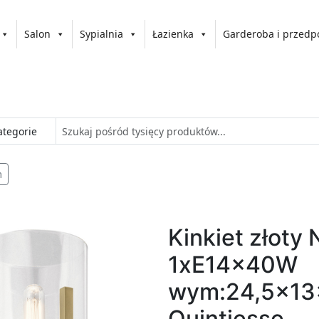
Salon
Sypialnia
Łazienka
Garderoba i przedp
m
Kinkiet złoty 
1xE14x40W
wym:24,5x13
Quintiesse