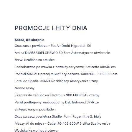
PROMOCJE I HITY DNIA
Środa, 05 sierpnia
Osuszacze powietrza - EcoAir Droid Higrostat 10l
Amica DIM68B10ELONSWiD 59,8cm Automatyczne otwieranie
drzwi Szuflada na sztućce
Jednobarwna poszewka z bawełny satynowej Satinette 40x40 cm
Pościel MAISY z pranej mikrofibry beżowa 140x200 + 1*50x60 cm
Fotel do Spania CORRA Rozkładany Amerykanka Szary
Nowoczesny
Ekspres do zabudowy Electrolux 900 EBC85H - czarny
Panel podłogowy wodoodporny Dąb Belmond 077R ze
zintegrowanym podkładem
Oczyszczacz powietrza Stadler Form Roger little 2, biały
Maszynki do mięsa - Catler FG 403 600W 3 sitka Szatkownica
Wyciskarka wolnoobrotowa