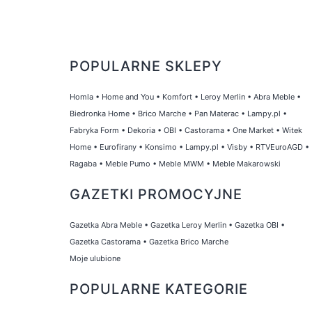
POPULARNE SKLEPY
Homla
•
Home and You
•
Komfort
•
Leroy Merlin
•
Abra Meble
•
Biedronka Home
•
Brico Marche
•
Pan Materac
•
Lampy.pl
•
Fabryka Form
•
Dekoria
•
OBI
•
Castorama
•
One Market
•
Witek
Home
•
Eurofirany
•
Konsimo
•
Lampy.pl
•
Visby
•
RTVEuroAGD
•
Ragaba
•
Meble Pumo
•
Meble MWM
•
Meble Makarowski
GAZETKI PROMOCYJNE
Gazetka Abra Meble
•
Gazetka Leroy Merlin
•
Gazetka OBI
•
Gazetka Castorama
•
Gazetka Brico Marche
Moje ulubione
POPULARNE KATEGORIE