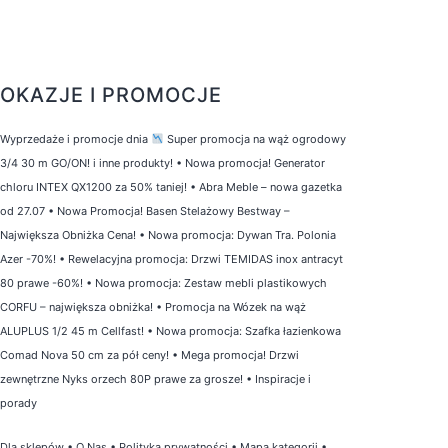
OKAZJE I PROMOCJE
Wyprzedaże i promocje dnia
Super promocja na wąż ogrodowy
3/4 30 m GO/ON! i inne produkty!
•
Nowa promocja! Generator
chloru INTEX QX1200 za 50% taniej!
•
Abra Meble – nowa gazetka
od 27.07
•
Nowa Promocja! Basen Stelażowy Bestway –
Największa Obniżka Cena!
•
Nowa promocja: Dywan Tra. Polonia
Azer -70%!
•
Rewelacyjna promocja: Drzwi TEMIDAS inox antracyt
80 prawe -60%!
•
Nowa promocja: Zestaw mebli plastikowych
CORFU – największa obniżka!
•
Promocja na Wózek na wąż
ALUPLUS 1/2 45 m Cellfast!
•
Nowa promocja: Szafka łazienkowa
Comad Nova 50 cm za pół ceny!
•
Mega promocja! Drzwi
zewnętrzne Nyks orzech 80P prawe za grosze!
•
Inspiracje i
porady
Dla sklepów
•
O Nas
•
Polityka prywatności
•
Mapa kategorii
•