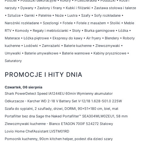
Pościel
•
Poduszki dekoracyjne
•
Kołdry
•
Prześcieradła
•
Poduszki
•
Koce i
narzuty
•
Dywany
•
Zasłony i firany
•
Kubki i filiżanki
•
Zastawa stołowa i talerze
•
Sztućce
•
Garnki
•
Patelnie
•
Noże
•
Lustra
•
Szafy
•
Sofy rozkładane
•
Narożniki rozkładane
•
Szezlongi
•
Fotele
•
Fotele z masażem
•
Stoliki
•
Meble
RTV
•
Komody
•
Regały i meblościanki
•
Stoły
•
Biurka gamingowe
•
Łóżka
•
Materace
•
Łóżka piętrowe
•
Ekspresy do kawy
•
Air fryery
•
Blendery
•
Roboty
kuchenne
•
Lodówki
•
Zamrażarki
•
Baterie kuchenne
•
Zlewozmywaki
•
Umywalki
•
Baterie umywalkowe
•
Baterie wannowe
•
Kabiny prysznicowe
•
Saturatory
PROMOCJE I HITY DNIA
Czwartek, 06 sierpnia
Shark PowerDetect Speed IA1244EU 60min Wymienny akumulator
Odkurzacze - Karcher WD 2-18 V Battery Set V-12/18 1.628-501.0 225W
Szafa do sypialni, 2 szuflady, drzwi, DORMI, 90x51x180 cm, biel, mat
Portafilter bez dna Sage the Naked Portafilter™ SEA304WLW0ZEU1, 58 mm
Zlewozmywaki kuchenne - Blanco ETAGON 700IF 524272 Stalowy
Lovio Home ChefAssistant LVSTM01RD
Pomocnik kuchenny, 90cm kitchen helper, podest dla dzieci szary