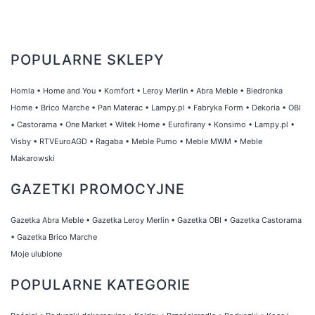
POPULARNE SKLEPY
Homla
•
Home and You
•
Komfort
•
Leroy Merlin
•
Abra Meble
•
Biedronka
Home
•
Brico Marche
•
Pan Materac
•
Lampy.pl
•
Fabryka Form
•
Dekoria
•
OBI
•
Castorama
•
One Market
•
Witek Home
•
Eurofirany
•
Konsimo
•
Lampy.pl
•
Visby
•
RTVEuroAGD
•
Ragaba
•
Meble Pumo
•
Meble MWM
•
Meble
Makarowski
GAZETKI PROMOCYJNE
Gazetka Abra Meble
•
Gazetka Leroy Merlin
•
Gazetka OBI
•
Gazetka Castorama
•
Gazetka Brico Marche
Moje ulubione
POPULARNE KATEGORIE