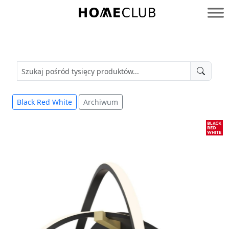
Przejdź
do
Homeclub
treści
Black Red White
Archiwum