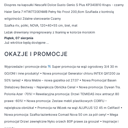
Ekspres na kapsułki Nescafé Dolce Gusto Genio S Plus KP340810 Krups - czarny
Haier Seria 7 HTW7720ENMB Pełny No Frost 200,6cm Szuflada z kontrolą
wilgotności Zdalne sterowanie Czarny
Szafka rtv, półki, NOVA, 120x40x55 cm, biel, mat
Leżak drewniany impregnowany z tkaniną w kolorze morskim
Piątek, 07 sierpnia
Już wkrótce będą dostępne ...
OKAZJE I PROMOCJE
Wyprzedaże i promocje dnia
Super promocja na wąż ogrodowy 3/4 30 m
GO/ON! i inne produkty!
•
Nowa promocja! Generator chloru INTEX QX1200 za
50% taniej!
•
Abra Meble – nowa gazetka od 27.07
•
Nowa Promocja! Basen
Stelażowy Bestway – Największa Obniżka Cena!
•
Nowa promocja: Dywan Tra.
Polonia Azer -70%!
•
Rewelacyjna promocja: Drzwi TEMIDAS inox antracyt 80
prawe -60%!
•
Nowa promocja: Zestaw mebli plastikowych CORFU –
największa obniżka!
•
Promocja na Wózek na wąż ALUPLUS 1/2 45 m Cellfast!
•
Nowa promocja: Szafka łazienkowa Comad Nova 50 cm za pół ceny!
•
Mega
promocja! Drzwi zewnętrzne Nyks orzech 80P prawe za grosze!
•
Inspiracje i