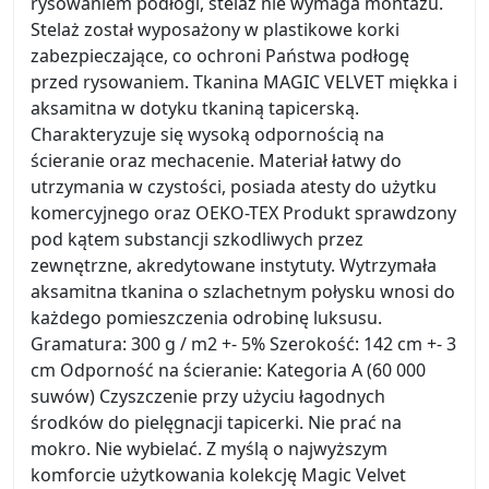
rysowaniem podłogi, stelaż nie wymaga montażu.
Stelaż został wyposażony w plastikowe korki
zabezpieczające, co ochroni Państwa podłogę
przed rysowaniem. Tkanina MAGIC VELVET miękka i
aksamitna w dotyku tkaniną tapicerską.
Charakteryzuje się wysoką odpornością na
ścieranie oraz mechacenie. Materiał łatwy do
utrzymania w czystości, posiada atesty do użytku
komercyjnego oraz OEKO-TEX Produkt sprawdzony
pod kątem substancji szkodliwych przez
zewnętrzne, akredytowane instytuty. Wytrzymała
aksamitna tkanina o szlachetnym połysku wnosi do
każdego pomieszczenia odrobinę luksusu.
Gramatura: 300 g / m2 +- 5% Szerokość: 142 cm +- 3
cm Odporność na ścieranie: Kategoria A (60 000
suwów) Czyszczenie przy użyciu łagodnych
środków do pielęgnacji tapicerki. Nie prać na
mokro. Nie wybielać. Z myślą o najwyższym
komforcie użytkowania kolekcję Magic Velvet