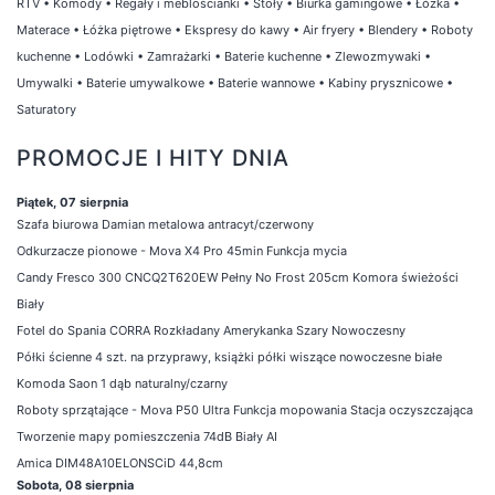
RTV
•
Komody
•
Regały i meblościanki
•
Stoły
•
Biurka gamingowe
•
Łóżka
•
Materace
•
Łóżka piętrowe
•
Ekspresy do kawy
•
Air fryery
•
Blendery
•
Roboty
kuchenne
•
Lodówki
•
Zamrażarki
•
Baterie kuchenne
•
Zlewozmywaki
•
Umywalki
•
Baterie umywalkowe
•
Baterie wannowe
•
Kabiny prysznicowe
•
Saturatory
PROMOCJE I HITY DNIA
Piątek, 07 sierpnia
Szafa biurowa Damian metalowa antracyt/czerwony
Odkurzacze pionowe - Mova X4 Pro 45min Funkcja mycia
Candy Fresco 300 CNCQ2T620EW Pełny No Frost 205cm Komora świeżości
Biały
Fotel do Spania CORRA Rozkładany Amerykanka Szary Nowoczesny
Półki ścienne 4 szt. na przyprawy, książki półki wiszące nowoczesne białe
Komoda Saon 1 dąb naturalny/czarny
Roboty sprzątające - Mova P50 Ultra Funkcja mopowania Stacja oczyszczająca
Tworzenie mapy pomieszczenia 74dB Biały AI
Amica DIM48A10ELONSCiD 44,8cm
Sobota, 08 sierpnia