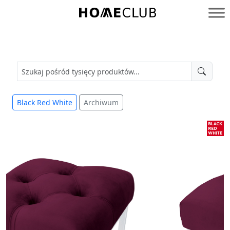
Przejdź
do
Homeclub
treści
Black Red White
Archiwum