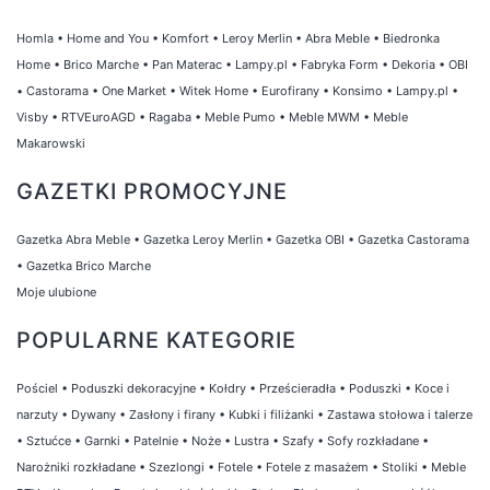
Homla
•
Home and You
•
Komfort
•
Leroy Merlin
•
Abra Meble
•
Biedronka
Home
•
Brico Marche
•
Pan Materac
•
Lampy.pl
•
Fabryka Form
•
Dekoria
•
OBI
•
Castorama
•
One Market
•
Witek Home
•
Eurofirany
•
Konsimo
•
Lampy.pl
•
Visby
•
RTVEuroAGD
•
Ragaba
•
Meble Pumo
•
Meble MWM
•
Meble
Makarowski
GAZETKI PROMOCYJNE
Gazetka Abra Meble
•
Gazetka Leroy Merlin
•
Gazetka OBI
•
Gazetka Castorama
•
Gazetka Brico Marche
Moje ulubione
POPULARNE KATEGORIE
Pościel
•
Poduszki dekoracyjne
•
Kołdry
•
Prześcieradła
•
Poduszki
•
Koce i
narzuty
•
Dywany
•
Zasłony i firany
•
Kubki i filiżanki
•
Zastawa stołowa i talerze
•
Sztućce
•
Garnki
•
Patelnie
•
Noże
•
Lustra
•
Szafy
•
Sofy rozkładane
•
Narożniki rozkładane
•
Szezlongi
•
Fotele
•
Fotele z masażem
•
Stoliki
•
Meble