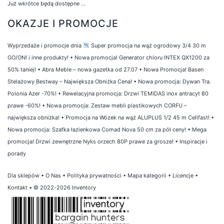
Już wkrótce będą dostępne ...
OKAZJE I PROMOCJE
Wyprzedaże i promocje dnia
Super promocja na wąż ogrodowy 3/4 30 m
GO/ON! i inne produkty!
•
Nowa promocja! Generator chloru INTEX QX1200 za
50% taniej!
•
Abra Meble – nowa gazetka od 27.07
•
Nowa Promocja! Basen
Stelażowy Bestway – Największa Obniżka Cena!
•
Nowa promocja: Dywan Tra.
Polonia Azer -70%!
•
Rewelacyjna promocja: Drzwi TEMIDAS inox antracyt 80
prawe -60%!
•
Nowa promocja: Zestaw mebli plastikowych CORFU –
największa obniżka!
•
Promocja na Wózek na wąż ALUPLUS 1/2 45 m Cellfast!
•
Nowa promocja: Szafka łazienkowa Comad Nova 50 cm za pół ceny!
•
Mega
promocja! Drzwi zewnętrzne Nyks orzech 80P prawe za grosze!
•
Inspiracje i
porady
Dla sklepów
•
O Nas
•
Polityka prywatności
•
Mapa kategorii
•
Licencje
•
Kontakt
• © 2022-2026 Inventory