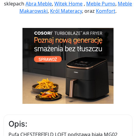
sklepach
Abra Meble
,
Witek Home
,
Meble Pumo
,
Meble
Makarowski
,
Król Materacy
, oraz
Komfort
.
Opis:
Pufa CHESTERFIELD LOFT podstawa biała MG02