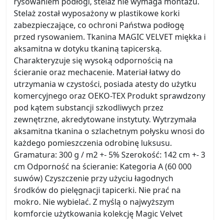
rysowaniem podłogi, stelaż nie wymaga montażu.
Stelaż został wyposażony w plastikowe korki
zabezpieczające, co ochroni Państwa podłogę
przed rysowaniem. Tkanina MAGIC VELVET miękka i
aksamitna w dotyku tkaniną tapicerską.
Charakteryzuje się wysoką odpornością na
ścieranie oraz mechacenie. Materiał łatwy do
utrzymania w czystości, posiada atesty do użytku
komercyjnego oraz OEKO-TEX Produkt sprawdzony
pod kątem substancji szkodliwych przez
zewnętrzne, akredytowane instytuty. Wytrzymała
aksamitna tkanina o szlachetnym połysku wnosi do
każdego pomieszczenia odrobinę luksusu.
Gramatura: 300 g / m2 +- 5% Szerokość: 142 cm +- 3
cm Odporność na ścieranie: Kategoria A (60 000
suwów) Czyszczenie przy użyciu łagodnych
środków do pielęgnacji tapicerki. Nie prać na
mokro. Nie wybielać. Z myślą o najwyższym
komforcie użytkowania kolekcję Magic Velvet