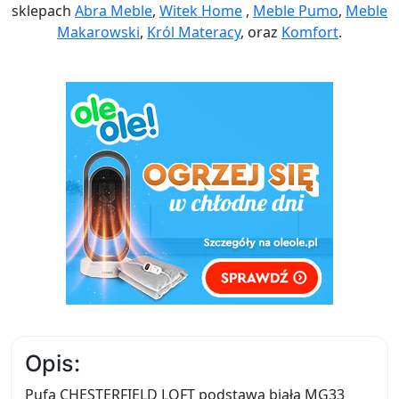
sklepach
Abra Meble
,
Witek Home
,
Meble Pumo
,
Meble
Makarowski
,
Król Materacy
, oraz
Komfort
.
Opis:
Pufa CHESTERFIELD LOFT podstawa biała MG33