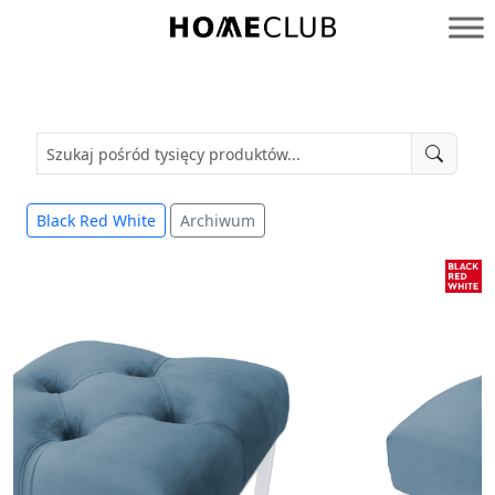
Przejdź
do
Homeclub
treści
Black Red White
Archiwum