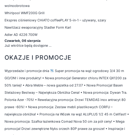
wolnoobrotowa
Whirlpool WMF200G Grill
Ekspres ciśnieniowy CHiATO coffeePLAY 5-in-1 – używany, szary
Nawilżacz ewaporacyjny Stadler Form Karl
Adler AD 4226 700W
Czwartek, 06 sierpnia
Już wkrótce będą dostępne ...
OKAZJE I PROMOCJE
Wyprzedaże i promocje dnia
Super promocja na wąż ogrodowy 3/4 30 m
GO/ON! i inne produkty!
•
Nowa promocja! Generator chloru INTEX QX1200 za
50% taniej!
•
Abra Meble – nowa gazetka od 27.07
•
Nowa Promocja! Basen
Stelażowy Bestway – Największa Obniżka Cena!
•
Nowa promocja: Dywan Tra.
Polonia Azer -70%!
•
Rewelacyjna promocja: Drzwi TEMIDAS inox antracyt 80
prawe -60%!
•
Nowa promocja: Zestaw mebli plastikowych CORFU –
największa obniżka!
•
Promocja na Wózek na wąż ALUPLUS 1/2 45 m Cellfast!
•
Nowa promocja: Szafka łazienkowa Comad Nova 50 cm za pół ceny!
•
Mega
promocja! Drzwi zewnętrzne Nyks orzech 80P prawe za grosze!
•
Inspiracje i