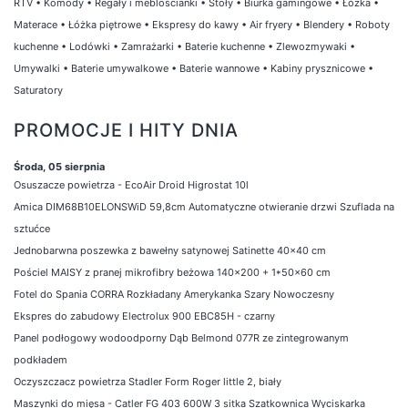
RTV
•
Komody
•
Regały i meblościanki
•
Stoły
•
Biurka gamingowe
•
Łóżka
•
Materace
•
Łóżka piętrowe
•
Ekspresy do kawy
•
Air fryery
•
Blendery
•
Roboty
kuchenne
•
Lodówki
•
Zamrażarki
•
Baterie kuchenne
•
Zlewozmywaki
•
Umywalki
•
Baterie umywalkowe
•
Baterie wannowe
•
Kabiny prysznicowe
•
Saturatory
PROMOCJE I HITY DNIA
Środa, 05 sierpnia
Osuszacze powietrza - EcoAir Droid Higrostat 10l
Amica DIM68B10ELONSWiD 59,8cm Automatyczne otwieranie drzwi Szuflada na
sztućce
Jednobarwna poszewka z bawełny satynowej Satinette 40x40 cm
Pościel MAISY z pranej mikrofibry beżowa 140x200 + 1*50x60 cm
Fotel do Spania CORRA Rozkładany Amerykanka Szary Nowoczesny
Ekspres do zabudowy Electrolux 900 EBC85H - czarny
Panel podłogowy wodoodporny Dąb Belmond 077R ze zintegrowanym
podkładem
Oczyszczacz powietrza Stadler Form Roger little 2, biały
Maszynki do mięsa - Catler FG 403 600W 3 sitka Szatkownica Wyciskarka