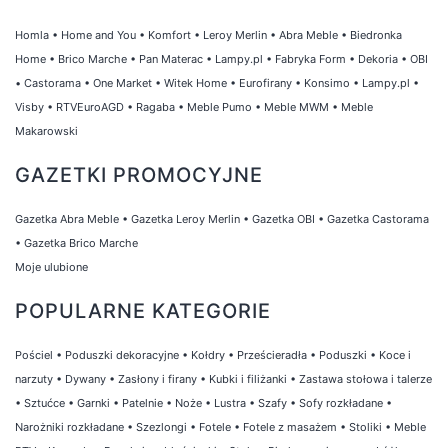
Homla
•
Home and You
•
Komfort
•
Leroy Merlin
•
Abra Meble
•
Biedronka
Home
•
Brico Marche
•
Pan Materac
•
Lampy.pl
•
Fabryka Form
•
Dekoria
•
OBI
•
Castorama
•
One Market
•
Witek Home
•
Eurofirany
•
Konsimo
•
Lampy.pl
•
Visby
•
RTVEuroAGD
•
Ragaba
•
Meble Pumo
•
Meble MWM
•
Meble
Makarowski
GAZETKI PROMOCYJNE
Gazetka Abra Meble
•
Gazetka Leroy Merlin
•
Gazetka OBI
•
Gazetka Castorama
•
Gazetka Brico Marche
Moje ulubione
POPULARNE KATEGORIE
Pościel
•
Poduszki dekoracyjne
•
Kołdry
•
Prześcieradła
•
Poduszki
•
Koce i
narzuty
•
Dywany
•
Zasłony i firany
•
Kubki i filiżanki
•
Zastawa stołowa i talerze
•
Sztućce
•
Garnki
•
Patelnie
•
Noże
•
Lustra
•
Szafy
•
Sofy rozkładane
•
Narożniki rozkładane
•
Szezlongi
•
Fotele
•
Fotele z masażem
•
Stoliki
•
Meble