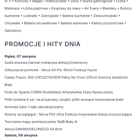
RTV
•
Komody
•
Regały i meblościanki
•
Stoły
•
Biurka gamingowe
•
Łóżka
•
Materace
•
Łóżka piętrowe
•
Ekspresy do kawy
•
Air fryery
•
Blendery
•
Roboty
kuchenne
•
Lodówki
•
Zamrażarki
•
Baterie kuchenne
•
Zlewozmywaki
•
Umywalki
•
Baterie umywalkowe
•
Baterie wannowe
•
Kabiny prysznicowe
•
Saturatory
PROMOCJE I HITY DNIA
Piątek, 07 sierpnia
Szafa biurowa Damian metalowa antracyt/czerwony
Odkurzacze pionowe - Mova X4 Pro 45min Funkcja mycia
Candy Fresco 300 CNCQ2T620EW Pełny No Frost 205cm Komora świeżości
Biały
Fotel do Spania CORRA Rozkładany Amerykanka Szary Nowoczesny
Półki ścienne 4 szt. na przyprawy, książki półki wiszące nowoczesne białe
Komoda Saon 1 dąb naturalny/czarny
Roboty sprzątające - Mova P50 Ultra Funkcja mopowania Stacja oczyszczająca
Tworzenie mapy pomieszczenia 74dB Biały AI
Amica DIM48A10ELONSCiD 44,8cm
Sobota, 08 sierpnia