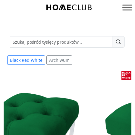
Przejdź
do
Homeclub
treści
Black Red White
Archiwum