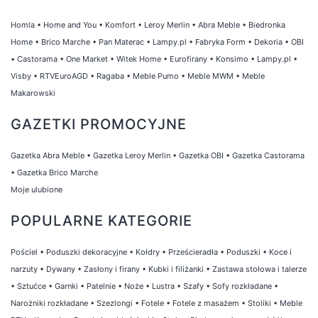
Homla
•
Home and You
•
Komfort
•
Leroy Merlin
•
Abra Meble
•
Biedronka
Home
•
Brico Marche
•
Pan Materac
•
Lampy.pl
•
Fabryka Form
•
Dekoria
•
OBI
•
Castorama
•
One Market
•
Witek Home
•
Eurofirany
•
Konsimo
•
Lampy.pl
•
Visby
•
RTVEuroAGD
•
Ragaba
•
Meble Pumo
•
Meble MWM
•
Meble
Makarowski
GAZETKI PROMOCYJNE
Gazetka Abra Meble
•
Gazetka Leroy Merlin
•
Gazetka OBI
•
Gazetka Castorama
•
Gazetka Brico Marche
Moje ulubione
POPULARNE KATEGORIE
Pościel
•
Poduszki dekoracyjne
•
Kołdry
•
Prześcieradła
•
Poduszki
•
Koce i
narzuty
•
Dywany
•
Zasłony i firany
•
Kubki i filiżanki
•
Zastawa stołowa i talerze
•
Sztućce
•
Garnki
•
Patelnie
•
Noże
•
Lustra
•
Szafy
•
Sofy rozkładane
•
Narożniki rozkładane
•
Szezlongi
•
Fotele
•
Fotele z masażem
•
Stoliki
•
Meble