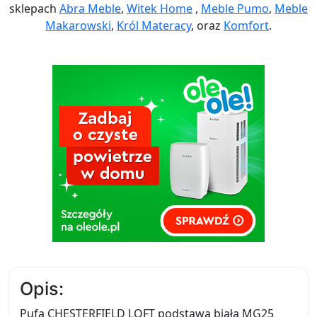
sklepach
Abra Meble
,
Witek Home
,
Meble Pumo
,
Meble
Makarowski
,
Król Materacy
, oraz
Komfort
.
Opis:
Pufa CHESTERFIELD LOFT podstawa biała MG25