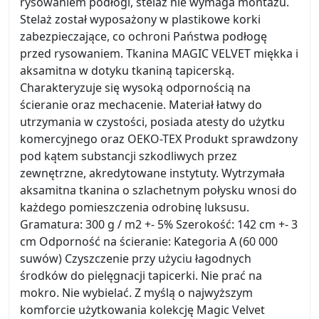
rysowaniem podłogi, stelaż nie wymaga montażu.
Stelaż został wyposażony w plastikowe korki
zabezpieczające, co ochroni Państwa podłogę
przed rysowaniem. Tkanina MAGIC VELVET miękka i
aksamitna w dotyku tkaniną tapicerską.
Charakteryzuje się wysoką odpornością na
ścieranie oraz mechacenie. Materiał łatwy do
utrzymania w czystości, posiada atesty do użytku
komercyjnego oraz OEKO-TEX Produkt sprawdzony
pod kątem substancji szkodliwych przez
zewnętrzne, akredytowane instytuty. Wytrzymała
aksamitna tkanina o szlachetnym połysku wnosi do
każdego pomieszczenia odrobinę luksusu.
Gramatura: 300 g / m2 +- 5% Szerokość: 142 cm +- 3
cm Odporność na ścieranie: Kategoria A (60 000
suwów) Czyszczenie przy użyciu łagodnych
środków do pielęgnacji tapicerki. Nie prać na
mokro. Nie wybielać. Z myślą o najwyższym
komforcie użytkowania kolekcję Magic Velvet