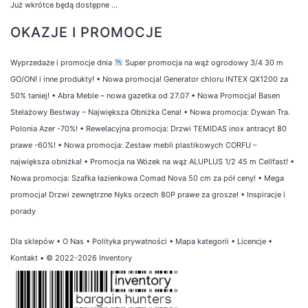
Już wkrótce będą dostępne ...
OKAZJE I PROMOCJE
Wyprzedaże i promocje dnia
Super promocja na wąż ogrodowy 3/4 30 m
GO/ON! i inne produkty!
•
Nowa promocja! Generator chloru INTEX QX1200 za
50% taniej!
•
Abra Meble – nowa gazetka od 27.07
•
Nowa Promocja! Basen
Stelażowy Bestway – Największa Obniżka Cena!
•
Nowa promocja: Dywan Tra.
Polonia Azer -70%!
•
Rewelacyjna promocja: Drzwi TEMIDAS inox antracyt 80
prawe -60%!
•
Nowa promocja: Zestaw mebli plastikowych CORFU –
największa obniżka!
•
Promocja na Wózek na wąż ALUPLUS 1/2 45 m Cellfast!
•
Nowa promocja: Szafka łazienkowa Comad Nova 50 cm za pół ceny!
•
Mega
promocja! Drzwi zewnętrzne Nyks orzech 80P prawe za grosze!
•
Inspiracje i
porady
Dla sklepów
•
O Nas
•
Polityka prywatności
•
Mapa kategorii
•
Licencje
•
Kontakt
• © 2022-2026 Inventory