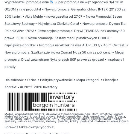
Wyprzedaże i promocje dnia
Super promocja na wąż ogrodowy 3/4 30 m
GO/ON! i inne produkty!
•
Nowa promocja! Generator chloru INTEX QX1200 za
50% taniej!
•
Abra Meble – nowa gazetka od 27.07
•
Nowa Promocja! Basen
Stelażowy Bestway – Największa Obniżka Cena!
•
Nowa promocja: Dywan Tra.
Polonia Azer -70%!
•
Rewelacyjna promocja: Drzwi TEMIDAS inox antracyt 80
prawe -60%!
•
Nowa promocja: Zestaw mebli plastikowych CORFU –
największa obniżka!
•
Promocja na Wózek na wąż ALUPLUS 1/2 45 m Cellfast!
•
Nowa promocja: Szafka łazienkowa Comad Nova 50 cm za pół ceny!
•
Mega
promocja! Drzwi zewnętrzne Nyks orzech 80P prawe za grosze!
•
Inspiracje i
porady
Dla sklepów
•
O Nas
•
Polityka prywatności
•
Mapa kategorii
•
Licencje
•
Kontakt
• © 2022-2026 Inventory
Meble, wyposażenie wnętrz, dekoracje z monitoringiem cen. Dom, wnętrze i ogród.
Meble ogrodowe, krzesła ogrodowe, fotele ogrodowe, stoły ogrodowe, stoły, krzesła,
fotele, łóżka, kanapy, dekoracje, szafy, wyposażenie kuchni i jadalni (kubki, talerze,
zastawy, sztućce), dywany, zasłony, pościel, kołdry, poduszki, materace i wiele innych.
Sprawdź także
okazje tygodnia
: