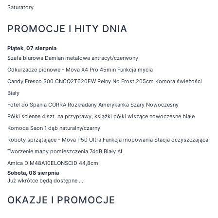
Saturatory
PROMOCJE I HITY DNIA
Piątek, 07 sierpnia
Szafa biurowa Damian metalowa antracyt/czerwony
Odkurzacze pionowe - Mova X4 Pro 45min Funkcja mycia
Candy Fresco 300 CNCQ2T620EW Pełny No Frost 205cm Komora świeżości
Biały
Fotel do Spania CORRA Rozkładany Amerykanka Szary Nowoczesny
Półki ścienne 4 szt. na przyprawy, książki półki wiszące nowoczesne białe
Komoda Saon 1 dąb naturalny/czarny
Roboty sprzątające - Mova P50 Ultra Funkcja mopowania Stacja oczyszczająca
Tworzenie mapy pomieszczenia 74dB Biały AI
Amica DIM48A10ELONSCiD 44,8cm
Sobota, 08 sierpnia
Już wkrótce będą dostępne ...
OKAZJE I PROMOCJE