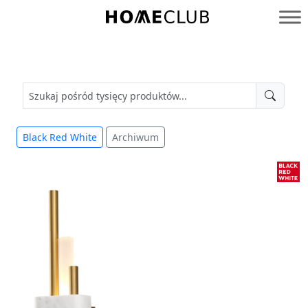
Przejdź
do
Homeclub
treści
Black Red White
Archiwum