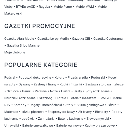
Visby
•
RTVEuroAGD
•
Ragaba
•
Meble Pumo
•
Meble MWM
•
Meble
Makarowski
GAZETKI PROMOCYJNE
Gazetka Abra Meble
•
Gazetka Leroy Merlin
•
Gazetka OBI
•
Gazetka Castorama
•
Gazetka Brico Marche
Moje ulubione
POPULARNE KATEGORIE
Pościel
•
Poduszki dekoracyjne
•
Kołdry
•
Prześcieradła
•
Poduszki
•
Koce i
narzuty
•
Dywany
•
Zasłony i firany
•
Kubki i filiżanki
•
Zastawa stołowa i talerze
•
Sztućce
•
Garnki
•
Patelnie
•
Noże
•
Lustra
•
Szafy
•
Sofy rozkładane
•
Narożniki rozkładane
•
Szezlongi
•
Fotele
•
Fotele z masażem
•
Stoliki
•
Meble
RTV
•
Komody
•
Regały i meblościanki
•
Stoły
•
Biurka gamingowe
•
Łóżka
•
Materace
•
Łóżka piętrowe
•
Ekspresy do kawy
•
Air fryery
•
Blendery
•
Roboty
kuchenne
•
Lodówki
•
Zamrażarki
•
Baterie kuchenne
•
Zlewozmywaki
•
Umywalki
•
Baterie umywalkowe
•
Baterie wannowe
•
Kabiny prysznicowe
•