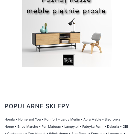
POPULARNE SKLEPY
Homla
•
Home and You
•
Komfort
•
Leroy Merlin
•
Abra Meble
•
Biedronka
Home
•
Brico Marche
•
Pan Materac
•
Lampy.pl
•
Fabryka Form
•
Dekoria
•
OBI
•
Castorama
•
One Market
•
Witek Home
•
Eurofirany
•
Konsimo
•
Lampy.pl
•