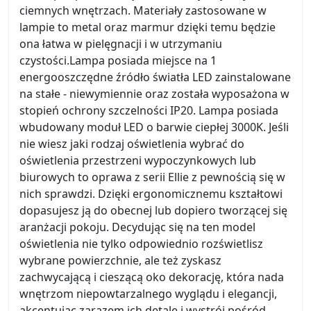
ciemnych wnętrzach. Materiały zastosowane w
lampie to metal oraz marmur dzięki temu będzie
ona łatwa w pielęgnacji i w utrzymaniu
czystości.Lampa posiada miejsce na 1
energooszczędne źródło światła LED zainstalowane
na stałe - niewymiennie oraz została wyposażona w
stopień ochrony szczelności IP20. Lampa posiada
wbudowany moduł LED o barwie ciepłej 3000K. Jeśli
nie wiesz jaki rodzaj oświetlenia wybrać do
oświetlenia przestrzeni wypoczynkowych lub
biurowych to oprawa z serii Ellie z pewnością się w
nich sprawdzi. Dzięki ergonomicznemu kształtowi
dopasujesz ją do obecnej lub dopiero tworzącej się
aranżacji pokoju. Decydując się na ten model
oświetlenia nie tylko odpowiednio rozświetlisz
wybrane powierzchnie, ale też zyskasz
zachwycającą i cieszącą oko dekorację, która nada
wnętrzom niepowtarzalnego wyglądu i elegancji,
akcentując zarazem ich detale i wystrój pośród