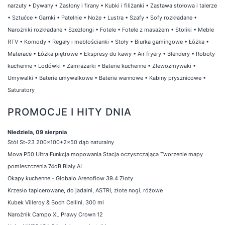
narzuty
•
Dywany
•
Zasłony i firany
•
Kubki i filiżanki
•
Zastawa stołowa i talerze
•
Sztućce
•
Garnki
•
Patelnie
•
Noże
•
Lustra
•
Szafy
•
Sofy rozkładane
•
Narożniki rozkładane
•
Szezlongi
•
Fotele
•
Fotele z masażem
•
Stoliki
•
Meble
RTV
•
Komody
•
Regały i meblościanki
•
Stoły
•
Biurka gamingowe
•
Łóżka
•
Materace
•
Łóżka piętrowe
•
Ekspresy do kawy
•
Air fryery
•
Blendery
•
Roboty
kuchenne
•
Lodówki
•
Zamrażarki
•
Baterie kuchenne
•
Zlewozmywaki
•
Umywalki
•
Baterie umywalkowe
•
Baterie wannowe
•
Kabiny prysznicowe
•
Saturatory
PROMOCJE I HITY DNIA
Niedziela, 09 sierpnia
Stół St-23 200x100+2x50 dąb naturalny
Mova P50 Ultra Funkcja mopowania Stacja oczyszczająca Tworzenie mapy
pomieszczenia 74dB Biały AI
Okapy kuchenne - Globalo Arenoflow 39.4 Złoty
Krzesło tapicerowane, do jadalni, ASTRI, złote nogi, różowe
Kubek Villeroy & Boch Cellini, 300 ml
Narożnik Campo XL Prawy Crown 12