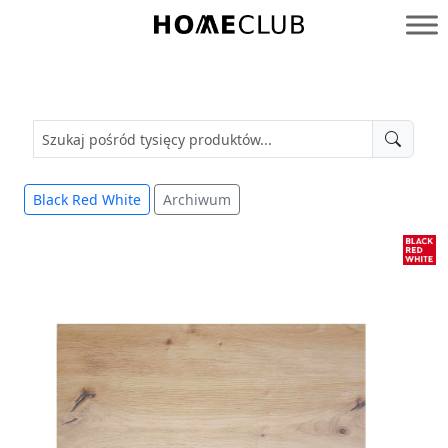
Przejdź
do
Homeclub
treści
Black Red White
Archiwum