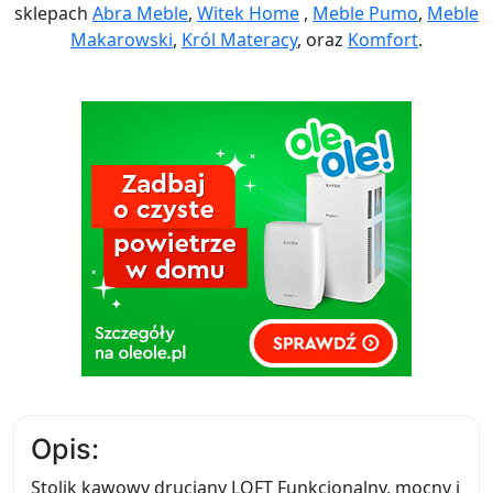
sklepach
Abra Meble
,
Witek Home
,
Meble Pumo
,
Meble
Makarowski
,
Król Materacy
, oraz
Komfort
.
Opis:
Stolik kawowy druciany LOFT Funkcjonalny, mocny i