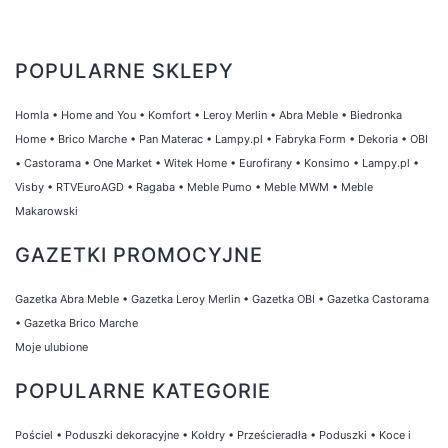
POPULARNE SKLEPY
Homla
•
Home and You
•
Komfort
•
Leroy Merlin
•
Abra Meble
•
Biedronka
Home
•
Brico Marche
•
Pan Materac
•
Lampy.pl
•
Fabryka Form
•
Dekoria
•
OBI
•
Castorama
•
One Market
•
Witek Home
•
Eurofirany
•
Konsimo
•
Lampy.pl
•
Visby
•
RTVEuroAGD
•
Ragaba
•
Meble Pumo
•
Meble MWM
•
Meble
Makarowski
GAZETKI PROMOCYJNE
Gazetka Abra Meble
•
Gazetka Leroy Merlin
•
Gazetka OBI
•
Gazetka Castorama
•
Gazetka Brico Marche
Moje ulubione
POPULARNE KATEGORIE
Pościel
•
Poduszki dekoracyjne
•
Kołdry
•
Prześcieradła
•
Poduszki
•
Koce i