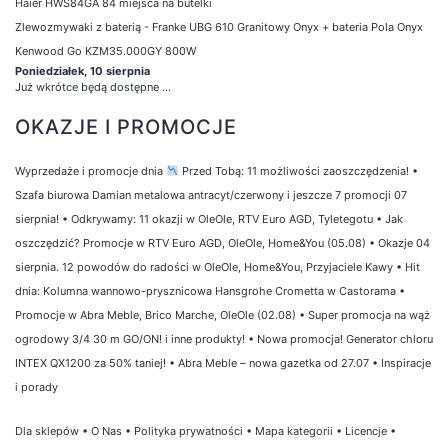
Haier HWS84GA 84 miejsca na butelki
Zlewozmywaki z baterią - Franke UBG 610 Granitowy Onyx + bateria Pola Onyx
Kenwood Go KZM35.000GY 800W
Poniedziałek, 10 sierpnia
Już wkrótce będą dostępne ...
OKAZJE I PROMOCJE
Wyprzedaże i promocje dnia
Przed Tobą: 11 możliwości zaoszczędzenia!
•
Szafa biurowa Damian metalowa antracyt/czerwony i jeszcze 7 promocji 07
sierpnia!
•
Odkrywamy: 11 okazji w OleOle, RTV Euro AGD, Tyletegotu
•
Jak
oszczędzić? Promocje w RTV Euro AGD, OleOle, Home&You (05.08)
•
Okazje 04
sierpnia. 12 powodów do radości w OleOle, Home&You, Przyjaciele Kawy
•
Hit
dnia: Kolumna wannowo-prysznicowa Hansgrohe Crometta w Castorama
•
Promocje w Abra Meble, Brico Marche, OleOle (02.08)
•
Super promocja na wąż
ogrodowy 3/4 30 m GO/ON! i inne produkty!
•
Nowa promocja! Generator chloru
INTEX QX1200 za 50% taniej!
•
Abra Meble – nowa gazetka od 27.07
•
Inspiracje
i porady
Dla sklepów
•
O Nas
•
Polityka prywatności
•
Mapa kategorii
•
Licencje
•