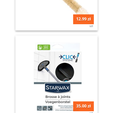
12.99 zł
szt
35.00 zł
szt