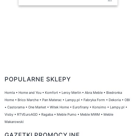
POPULARNE SKLEPY
Homla
•
Home and You
•
Komfort
•
Leroy Merlin
•
Abra Meble
•
Biedronka
Home
•
Brico Marche
•
Pan Materac
•
Lampy.pl
•
Fabryka Form
•
Dekoria
•
OBI
•
Castorama
•
One Market
•
Witek Home
•
Eurofirany
•
Konsimo
•
Lampy.pl
•
Visby
•
RTVEuroAGD
•
Ragaba
•
Meble Pumo
•
Meble MWM
•
Meble
Makarowski
GAZETKI PROMOCYJNE