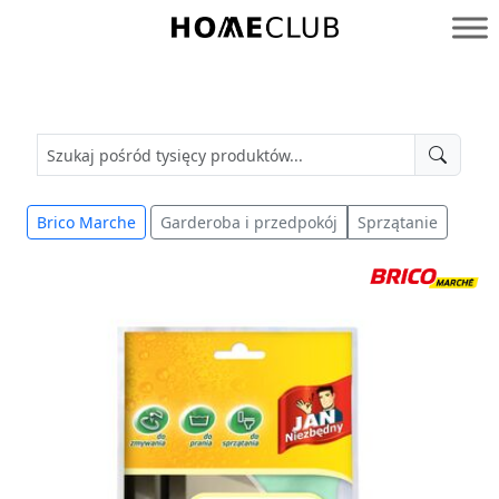
Przejdź
do
Homeclub
treści
Brico Marche
Garderoba i przedpokój
Sprzątanie