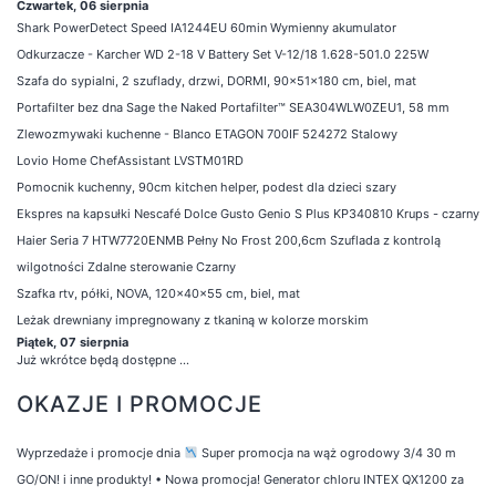
Czwartek, 06 sierpnia
Shark PowerDetect Speed IA1244EU 60min Wymienny akumulator
Odkurzacze - Karcher WD 2-18 V Battery Set V-12/18 1.628-501.0 225W
Szafa do sypialni, 2 szuflady, drzwi, DORMI, 90x51x180 cm, biel, mat
Portafilter bez dna Sage the Naked Portafilter™ SEA304WLW0ZEU1, 58 mm
Zlewozmywaki kuchenne - Blanco ETAGON 700IF 524272 Stalowy
Lovio Home ChefAssistant LVSTM01RD
Pomocnik kuchenny, 90cm kitchen helper, podest dla dzieci szary
Ekspres na kapsułki Nescafé Dolce Gusto Genio S Plus KP340810 Krups - czarny
Haier Seria 7 HTW7720ENMB Pełny No Frost 200,6cm Szuflada z kontrolą
wilgotności Zdalne sterowanie Czarny
Szafka rtv, półki, NOVA, 120x40x55 cm, biel, mat
Leżak drewniany impregnowany z tkaniną w kolorze morskim
Piątek, 07 sierpnia
Już wkrótce będą dostępne ...
OKAZJE I PROMOCJE
Wyprzedaże i promocje dnia
Super promocja na wąż ogrodowy 3/4 30 m
GO/ON! i inne produkty!
•
Nowa promocja! Generator chloru INTEX QX1200 za