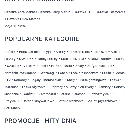
Gazetka Abra Meble
•
Gazetka Leroy Merlin
•
Gazetka OBI
•
Gazetka Castorama
•
Gazetka Brico Marche
Moje ulubione
POPULARNE KATEGORIE
Pościel
•
Poduszki dekoracyjne
•
Kołdry
•
Prześcieradła
•
Poduszki
•
Koce i
narzuty
•
Dywany
•
Zasłony i firany
•
Kubki i filiżanki
•
Zastawa stołowa i talerze
•
Sztućce
•
Garnki
•
Patelnie
•
Noże
•
Lustra
•
Szafy
•
Sofy rozkładane
•
Narożniki rozkładane
•
Szezlongi
•
Fotele
•
Fotele z masażem
•
Stoliki
•
Meble
RTV
•
Komody
•
Regały i meblościanki
•
Stoły
•
Biurka gamingowe
•
Łóżka
•
Materace
•
Łóżka piętrowe
•
Ekspresy do kawy
•
Air fryery
•
Blendery
•
Roboty
kuchenne
•
Lodówki
•
Zamrażarki
•
Baterie kuchenne
•
Zlewozmywaki
•
Umywalki
•
Baterie umywalkowe
•
Baterie wannowe
•
Kabiny prysznicowe
•
Saturatory
PROMOCJE I HITY DNIA