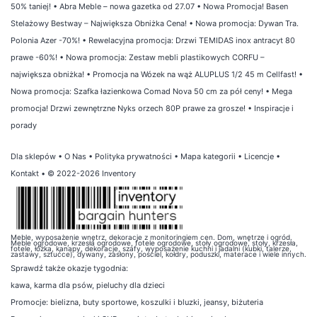
50% taniej!
•
Abra Meble – nowa gazetka od 27.07
•
Nowa Promocja! Basen
Stelażowy Bestway – Największa Obniżka Cena!
•
Nowa promocja: Dywan Tra.
Polonia Azer -70%!
•
Rewelacyjna promocja: Drzwi TEMIDAS inox antracyt 80
prawe -60%!
•
Nowa promocja: Zestaw mebli plastikowych CORFU –
największa obniżka!
•
Promocja na Wózek na wąż ALUPLUS 1/2 45 m Cellfast!
•
Nowa promocja: Szafka łazienkowa Comad Nova 50 cm za pół ceny!
•
Mega
promocja! Drzwi zewnętrzne Nyks orzech 80P prawe za grosze!
•
Inspiracje i
porady
Dla sklepów
•
O Nas
•
Polityka prywatności
•
Mapa kategorii
•
Licencje
•
Kontakt
• © 2022-2026 Inventory
Meble, wyposażenie wnętrz, dekoracje z monitoringiem cen. Dom, wnętrze i ogród.
Meble ogrodowe, krzesła ogrodowe, fotele ogrodowe, stoły ogrodowe, stoły, krzesła,
fotele, łóżka, kanapy, dekoracje, szafy, wyposażenie kuchni i jadalni (kubki, talerze,
zastawy, sztućce), dywany, zasłony, pościel, kołdry, poduszki, materace i wiele innych.
Sprawdź także
okazje tygodnia
:
kawa
,
karma dla psów
,
pieluchy dla dzieci
Promocje:
bielizna
,
buty sportowe
,
koszulki i bluzki
,
jeansy
,
biżuteria