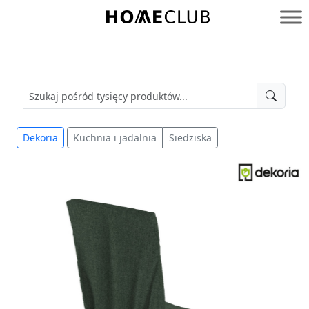
Przejdź
do
Homeclub
treści
Dekoria
Kuchnia i jadalnia
Siedziska