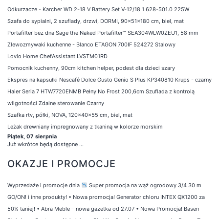
Odkurzacze - Karcher WD 2-18 V Battery Set V-12/18 1.628-501.0 225W
Szafa do sypialni, 2 szuflady, drzwi, DORMI, 90x51x180 cm, biel, mat
Portafilter bez dna Sage the Naked Portafilter™ SEA304WLW0ZEU1, 58 mm
Zlewozmywaki kuchenne - Blanco ETAGON 700IF 524272 Stalowy
Lovio Home ChefAssistant LVSTM01RD
Pomocnik kuchenny, 90cm kitchen helper, podest dla dzieci szary
Ekspres na kapsułki Nescafé Dolce Gusto Genio S Plus KP340810 Krups - czarny
Haier Seria 7 HTW7720ENMB Pełny No Frost 200,6cm Szuflada z kontrolą
wilgotności Zdalne sterowanie Czarny
Szafka rtv, półki, NOVA, 120x40x55 cm, biel, mat
Leżak drewniany impregnowany z tkaniną w kolorze morskim
Piątek, 07 sierpnia
Już wkrótce będą dostępne ...
OKAZJE I PROMOCJE
Wyprzedaże i promocje dnia
Super promocja na wąż ogrodowy 3/4 30 m
GO/ON! i inne produkty!
•
Nowa promocja! Generator chloru INTEX QX1200 za
50% taniej!
•
Abra Meble – nowa gazetka od 27.07
•
Nowa Promocja! Basen