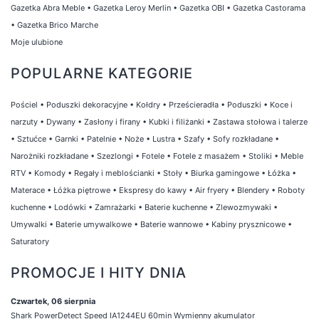
Gazetka Abra Meble
•
Gazetka Leroy Merlin
•
Gazetka OBI
•
Gazetka Castorama
•
Gazetka Brico Marche
Moje ulubione
POPULARNE KATEGORIE
Pościel
•
Poduszki dekoracyjne
•
Kołdry
•
Prześcieradła
•
Poduszki
•
Koce i
narzuty
•
Dywany
•
Zasłony i firany
•
Kubki i filiżanki
•
Zastawa stołowa i talerze
•
Sztućce
•
Garnki
•
Patelnie
•
Noże
•
Lustra
•
Szafy
•
Sofy rozkładane
•
Narożniki rozkładane
•
Szezlongi
•
Fotele
•
Fotele z masażem
•
Stoliki
•
Meble
RTV
•
Komody
•
Regały i meblościanki
•
Stoły
•
Biurka gamingowe
•
Łóżka
•
Materace
•
Łóżka piętrowe
•
Ekspresy do kawy
•
Air fryery
•
Blendery
•
Roboty
kuchenne
•
Lodówki
•
Zamrażarki
•
Baterie kuchenne
•
Zlewozmywaki
•
Umywalki
•
Baterie umywalkowe
•
Baterie wannowe
•
Kabiny prysznicowe
•
Saturatory
PROMOCJE I HITY DNIA
Czwartek, 06 sierpnia
Shark PowerDetect Speed IA1244EU 60min Wymienny akumulator