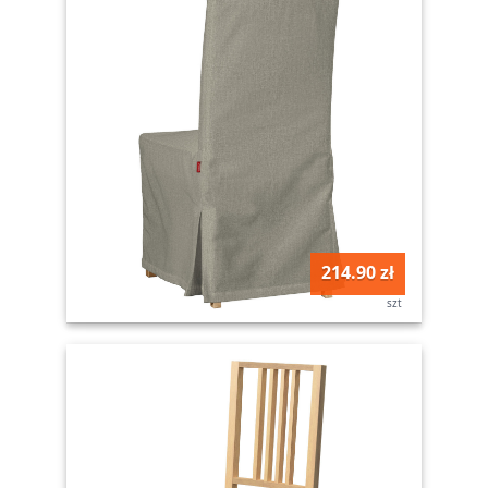
214.90 zł
szt