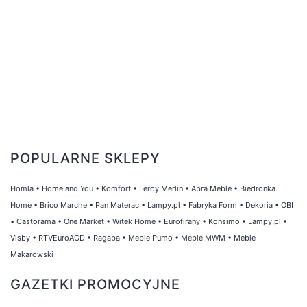
POPULARNE SKLEPY
Homla
•
Home and You
•
Komfort
•
Leroy Merlin
•
Abra Meble
•
Biedronka
Home
•
Brico Marche
•
Pan Materac
•
Lampy.pl
•
Fabryka Form
•
Dekoria
•
OBI
•
Castorama
•
One Market
•
Witek Home
•
Eurofirany
•
Konsimo
•
Lampy.pl
•
Visby
•
RTVEuroAGD
•
Ragaba
•
Meble Pumo
•
Meble MWM
•
Meble
Makarowski
GAZETKI PROMOCYJNE