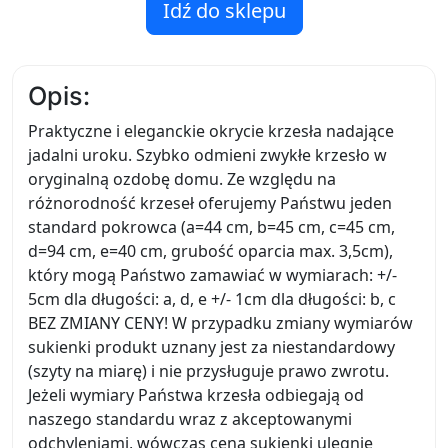
Idź do sklepu
Opis:
Praktyczne i eleganckie okrycie krzesła nadające
jadalni uroku. Szybko odmieni zwykłe krzesło w
oryginalną ozdobę domu. Ze względu na
różnorodność krzeseł oferujemy Państwu jeden
standard pokrowca (a=44 cm, b=45 cm, c=45 cm,
d=94 cm, e=40 cm, grubość oparcia max. 3,5cm),
który mogą Państwo zamawiać w wymiarach: +/-
5cm dla długości: a, d, e +/- 1cm dla długości: b, c
BEZ ZMIANY CENY! W przypadku zmiany wymiarów
sukienki produkt uznany jest za niestandardowy
(szyty na miarę) i nie przysługuje prawo zwrotu.
Jeżeli wymiary Państwa krzesła odbiegają od
naszego standardu wraz z akceptowanymi
odchyleniami, wówczas cena sukienki ulegnie