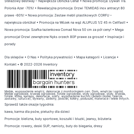
Stelażowy Bestway – Największa Obniżka Cena!
•
Nowa promocja: Dywan Tra.
Polonia Azer -70%!
•
Rewelacyjna promocja: Drzwi TEMIDAS inox antracyt 80
prawe -60%!
•
Nowa promocja: Zestaw mebli plastikowych CORFU –
największa obniżka!
•
Promocja na Wózek na wąż ALUPLUS 1/2 45 m Cellfast!
•
Nowa promocja: Szafka łazienkowa Comad Nova 50 cm za pół ceny!
•
Mega
promocja! Drzwi zewnętrzne Nyks orzech 80P prawe za grosze!
•
Inspiracje i
porady
Dla sklepów
•
O Nas
•
Polityka prywatności
•
Mapa kategorii
•
Licencje
•
Kontakt
• © 2022-2026 Inventory
Meble, wyposażenie wnętrz, dekoracje z monitoringiem cen. Dom, wnętrze i ogród.
Meble ogrodowe, krzesła ogrodowe, fotele ogrodowe, stoły ogrodowe, stoły, krzesła,
fotele, łóżka, kanapy, dekoracje, szafy, wyposażenie kuchni i jadalni (kubki, talerze,
zastawy, sztućce), dywany, zasłony, pościel, kołdry, poduszki, materace i wiele innych.
Sprawdź także
okazje tygodnia
:
kawa
,
karma dla psów
,
pieluchy dla dzieci
Promocje:
bielizna
,
buty sportowe
,
koszulki i bluzki
,
jeansy
,
biżuteria
Promocje:
rowery
,
deski SUP
,
namioty
,
buty do biegania
,
dresy