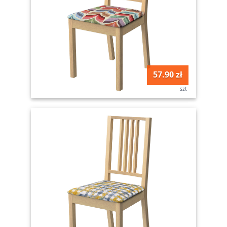
57.90 zł
szt