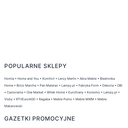
POPULARNE SKLEPY
Homla
•
Home and You
•
Komfort
•
Leroy Merlin
•
Abra Meble
•
Biedronka
Home
•
Brico Marche
•
Pan Materac
•
Lampy.pl
•
Fabryka Form
•
Dekoria
•
OBI
•
Castorama
•
One Market
•
Witek Home
•
Eurofirany
•
Konsimo
•
Lampy.pl
•
Visby
•
RTVEuroAGD
•
Ragaba
•
Meble Pumo
•
Meble MWM
•
Meble
Makarowski
GAZETKI PROMOCYJNE