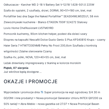
Odkurzacze - Karcher WD 2-18 V Battery Set V-12/18 1.628-501.0 225W
Szafa do sypialni, 2 szuflady, drzwi, DORMI, 90x51x180 cm, biel, mat
Portafilter bez dna Sage the Naked Portafilter™ SEA304WLW0ZEU1, 58 mm
Zlewozmywaki kuchenne - Blanco ETAGON 700IF 524272 Stalowy
Lovio Home ChefAssistant LVSTM01RD
Pomocnik kuchenny, 90cm kitchen helper, podest dla dzieci szary
Ekspres na kapsułki Nescafé Dolce Gusto Genio S Plus KP340810 Krups - czarny
Haier Seria 7 HTW7720ENMB Pełny No Frost 200,6cm Szuflada z kontrolą
wilgotności Zdalne sterowanie Czarny
Szafka rtv, półki, NOVA, 120x40x55 cm, biel, mat
Leżak drewniany impregnowany z tkaniną w kolorze morskim
Piątek, 07 sierpnia
Już wkrótce będą dostępne ...
OKAZJE I PROMOCJE
Wyprzedaże i promocje dnia
Super promocja na wąż ogrodowy 3/4 30 m
GO/ON! i inne produkty!
•
Nowa promocja! Generator chloru INTEX QX1200 za
50% taniej!
•
Abra Meble – nowa gazetka od 27.07
•
Nowa Promocja! Basen