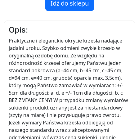
Idź do sklepu
Opis:
Praktyczne i eleganckie okrycie krzesła nadające
jadalni uroku. Szybko odmieni zwykłe krzesło w
oryginalną ozdobę domu. Ze względu na
różnorodność krzeseł oferujemy Państwu jeden
standard pokrowca (a=44 cm, b=45 cm, c=45 cm,
d=94 cm, e=40 cm, grubość oparcia max. 3,5cm),
który mogą Państwo zamawiać w wymiarach: +/-
5cm dla długości: a, d, e +/- 1cm dla długości: b, c
BEZ ZMIANY CENY! W przypadku zmiany wymiarów
sukienki produkt uznany jest za niestandardowy
(szyty na miarę) i nie przysługuje prawo zwrotu.
Jeżeli wymiary Państwa krzesła odbiegają od
naszego standardu wraz z akceptowanymi
odchyleniami, wówczas cena sukienki ulegnie