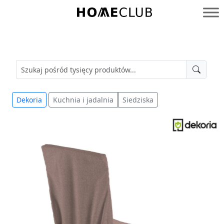
Przejdź
do
Homeclub
treści
Dekoria
Kuchnia i jadalnia
Siedziska