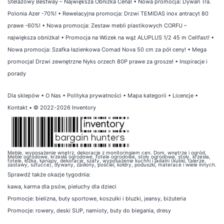
Stelażowy Bestway – Największa Obniżka Cena!
•
Nowa promocja: Dywan Tra.
Polonia Azer -70%!
•
Rewelacyjna promocja: Drzwi TEMIDAS inox antracyt 80
prawe -60%!
•
Nowa promocja: Zestaw mebli plastikowych CORFU –
największa obniżka!
•
Promocja na Wózek na wąż ALUPLUS 1/2 45 m Cellfast!
•
Nowa promocja: Szafka łazienkowa Comad Nova 50 cm za pół ceny!
•
Mega
promocja! Drzwi zewnętrzne Nyks orzech 80P prawe za grosze!
•
Inspiracje i
porady
Dla sklepów
•
O Nas
•
Polityka prywatności
•
Mapa kategorii
•
Licencje
•
Kontakt
• © 2022-2026 Inventory
Meble, wyposażenie wnętrz, dekoracje z monitoringiem cen. Dom, wnętrze i ogród.
Meble ogrodowe, krzesła ogrodowe, fotele ogrodowe, stoły ogrodowe, stoły, krzesła,
fotele, łóżka, kanapy, dekoracje, szafy, wyposażenie kuchni i jadalni (kubki, talerze,
zastawy, sztućce), dywany, zasłony, pościel, kołdry, poduszki, materace i wiele innych.
Sprawdź także
okazje tygodnia
:
kawa
,
karma dla psów
,
pieluchy dla dzieci
Promocje:
bielizna
,
buty sportowe
,
koszulki i bluzki
,
jeansy
,
biżuteria
Promocje:
rowery
,
deski SUP
,
namioty
,
buty do biegania
,
dresy