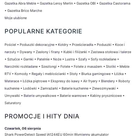
Gazetka Abra Meble
•
Gazetka Leroy Merlin
•
Gazetka OBI
•
Gazetka Castorama
•
Gazetka Brico Marche
Moje ulubione
POPULARNE KATEGORIE
Pościel
•
Poduszki dekoracyjne
•
Kołdry
•
Prześcieradła
•
Poduszki
•
Koce i
narzuty
•
Dywany
•
Zasłony i firany
•
Kubki i filiżanki
•
Zastawa stołowa i talerze
•
Sztućce
•
Garnki
•
Patelnie
•
Noże
•
Lustra
•
Szafy
•
Sofy rozkładane
•
Narożniki rozkładane
•
Szezlongi
•
Fotele
•
Fotele z masażem
•
Stoliki
•
Meble
RTV
•
Komody
•
Regały i meblościanki
•
Stoły
•
Biurka gamingowe
•
Łóżka
•
Materace
•
Łóżka piętrowe
•
Ekspresy do kawy
•
Air fryery
•
Blendery
•
Roboty
kuchenne
•
Lodówki
•
Zamrażarki
•
Baterie kuchenne
•
Zlewozmywaki
•
Umywalki
•
Baterie umywalkowe
•
Baterie wannowe
•
Kabiny prysznicowe
•
Saturatory
PROMOCJE I HITY DNIA
Czwartek, 06 sierpnia
Shark PowerDetect Speed IA1244EU 60min Wymienny akumulator