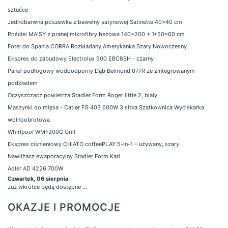
sztućce
Jednobarwna poszewka z bawełny satynowej Satinette 40x40 cm
Pościel MAISY z pranej mikrofibry beżowa 140x200 + 1*50x60 cm
Fotel do Spania CORRA Rozkładany Amerykanka Szary Nowoczesny
Ekspres do zabudowy Electrolux 900 EBC85H - czarny
Panel podłogowy wodoodporny Dąb Belmond 077R ze zintegrowanym
podkładem
Oczyszczacz powietrza Stadler Form Roger little 2, biały
Maszynki do mięsa - Catler FG 403 600W 3 sitka Szatkownica Wyciskarka
wolnoobrotowa
Whirlpool WMF200G Grill
Ekspres ciśnieniowy CHiATO coffeePLAY 5-in-1 – używany, szary
Nawilżacz ewaporacyjny Stadler Form Karl
Adler AD 4226 700W
Czwartek, 06 sierpnia
Już wkrótce będą dostępne ...
OKAZJE I PROMOCJE