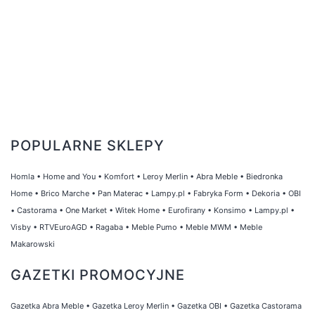
POPULARNE SKLEPY
Homla
•
Home and You
•
Komfort
•
Leroy Merlin
•
Abra Meble
•
Biedronka
Home
•
Brico Marche
•
Pan Materac
•
Lampy.pl
•
Fabryka Form
•
Dekoria
•
OBI
•
Castorama
•
One Market
•
Witek Home
•
Eurofirany
•
Konsimo
•
Lampy.pl
•
Visby
•
RTVEuroAGD
•
Ragaba
•
Meble Pumo
•
Meble MWM
•
Meble
Makarowski
GAZETKI PROMOCYJNE
Gazetka Abra Meble
•
Gazetka Leroy Merlin
•
Gazetka OBI
•
Gazetka Castorama