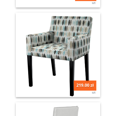
szt
219.00 zł
szt