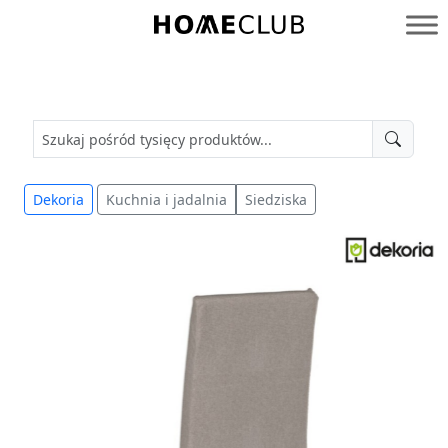
Przejdź
do
Homeclub
treści
Dekoria
Kuchnia i jadalnia
Siedziska