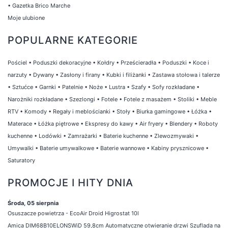
•
Gazetka Brico Marche
Moje ulubione
POPULARNE KATEGORIE
Pościel
•
Poduszki dekoracyjne
•
Kołdry
•
Prześcieradła
•
Poduszki
•
Koce i
narzuty
•
Dywany
•
Zasłony i firany
•
Kubki i filiżanki
•
Zastawa stołowa i talerze
•
Sztućce
•
Garnki
•
Patelnie
•
Noże
•
Lustra
•
Szafy
•
Sofy rozkładane
•
Narożniki rozkładane
•
Szezlongi
•
Fotele
•
Fotele z masażem
•
Stoliki
•
Meble
RTV
•
Komody
•
Regały i meblościanki
•
Stoły
•
Biurka gamingowe
•
Łóżka
•
Materace
•
Łóżka piętrowe
•
Ekspresy do kawy
•
Air fryery
•
Blendery
•
Roboty
kuchenne
•
Lodówki
•
Zamrażarki
•
Baterie kuchenne
•
Zlewozmywaki
•
Umywalki
•
Baterie umywalkowe
•
Baterie wannowe
•
Kabiny prysznicowe
•
Saturatory
PROMOCJE I HITY DNIA
Środa, 05 sierpnia
Osuszacze powietrza - EcoAir Droid Higrostat 10l
Amica DIM68B10ELONSWiD 59,8cm Automatyczne otwieranie drzwi Szuflada na