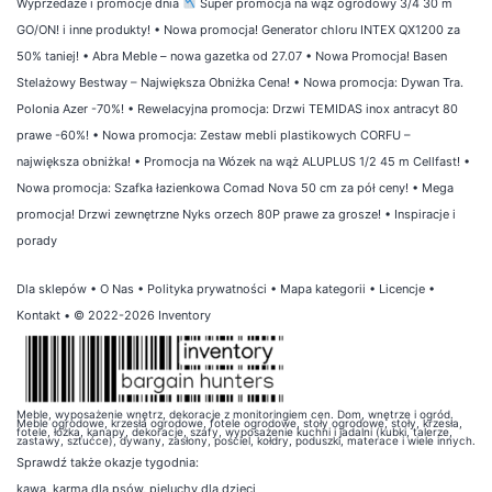
Wyprzedaże i promocje dnia
Super promocja na wąż ogrodowy 3/4 30 m
GO/ON! i inne produkty!
•
Nowa promocja! Generator chloru INTEX QX1200 za
50% taniej!
•
Abra Meble – nowa gazetka od 27.07
•
Nowa Promocja! Basen
Stelażowy Bestway – Największa Obniżka Cena!
•
Nowa promocja: Dywan Tra.
Polonia Azer -70%!
•
Rewelacyjna promocja: Drzwi TEMIDAS inox antracyt 80
prawe -60%!
•
Nowa promocja: Zestaw mebli plastikowych CORFU –
największa obniżka!
•
Promocja na Wózek na wąż ALUPLUS 1/2 45 m Cellfast!
•
Nowa promocja: Szafka łazienkowa Comad Nova 50 cm za pół ceny!
•
Mega
promocja! Drzwi zewnętrzne Nyks orzech 80P prawe za grosze!
•
Inspiracje i
porady
Dla sklepów
•
O Nas
•
Polityka prywatności
•
Mapa kategorii
•
Licencje
•
Kontakt
• © 2022-2026 Inventory
Meble, wyposażenie wnętrz, dekoracje z monitoringiem cen. Dom, wnętrze i ogród.
Meble ogrodowe, krzesła ogrodowe, fotele ogrodowe, stoły ogrodowe, stoły, krzesła,
fotele, łóżka, kanapy, dekoracje, szafy, wyposażenie kuchni i jadalni (kubki, talerze,
zastawy, sztućce), dywany, zasłony, pościel, kołdry, poduszki, materace i wiele innych.
Sprawdź także
okazje tygodnia
:
kawa
,
karma dla psów
,
pieluchy dla dzieci