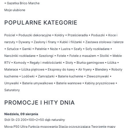
•
Gazetka Brico Marche
Moje ulubione
POPULARNE KATEGORIE
Pościel
•
Poduszki dekoracyjne
•
Kołdry
•
Prześcieradła
•
Poduszki
•
Koce i
narzuty
•
Dywany
•
Zasłony i firany
•
Kubki i filiżanki
•
Zastawa stołowa i talerze
•
Sztućce
•
Garnki
•
Patelnie
•
Noże
•
Lustra
•
Szafy
•
Sofy rozkładane
•
Narożniki rozkładane
•
Szezlongi
•
Fotele
•
Fotele z masażem
•
Stoliki
•
Meble
RTV
•
Komody
•
Regały i meblościanki
•
Stoły
•
Biurka gamingowe
•
Łóżka
•
Materace
•
Łóżka piętrowe
•
Ekspresy do kawy
•
Air fryery
•
Blendery
•
Roboty
kuchenne
•
Lodówki
•
Zamrażarki
•
Baterie kuchenne
•
Zlewozmywaki
•
Umywalki
•
Baterie umywalkowe
•
Baterie wannowe
•
Kabiny prysznicowe
•
Saturatory
PROMOCJE I HITY DNIA
Niedziela, 09 sierpnia
Stół St-23 200x100+2x50 dąb naturalny
Mova P50 Ultra Funkcja mopowania Stacja oczyszczająca Tworzenie mapy