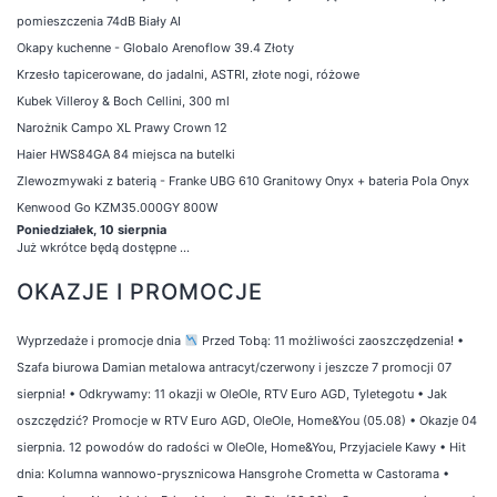
pomieszczenia 74dB Biały AI
Okapy kuchenne - Globalo Arenoflow 39.4 Złoty
Krzesło tapicerowane, do jadalni, ASTRI, złote nogi, różowe
Kubek Villeroy & Boch Cellini, 300 ml
Narożnik Campo XL Prawy Crown 12
Haier HWS84GA 84 miejsca na butelki
Zlewozmywaki z baterią - Franke UBG 610 Granitowy Onyx + bateria Pola Onyx
Kenwood Go KZM35.000GY 800W
Poniedziałek, 10 sierpnia
Już wkrótce będą dostępne ...
OKAZJE I PROMOCJE
Wyprzedaże i promocje dnia
Przed Tobą: 11 możliwości zaoszczędzenia!
•
Szafa biurowa Damian metalowa antracyt/czerwony i jeszcze 7 promocji 07
sierpnia!
•
Odkrywamy: 11 okazji w OleOle, RTV Euro AGD, Tyletegotu
•
Jak
oszczędzić? Promocje w RTV Euro AGD, OleOle, Home&You (05.08)
•
Okazje 04
sierpnia. 12 powodów do radości w OleOle, Home&You, Przyjaciele Kawy
•
Hit
dnia: Kolumna wannowo-prysznicowa Hansgrohe Crometta w Castorama
•