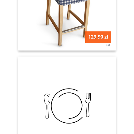
129.90 zł
szt