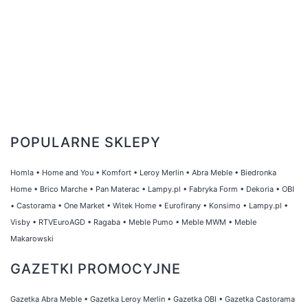
POPULARNE SKLEPY
Homla
•
Home and You
•
Komfort
•
Leroy Merlin
•
Abra Meble
•
Biedronka
Home
•
Brico Marche
•
Pan Materac
•
Lampy.pl
•
Fabryka Form
•
Dekoria
•
OBI
•
Castorama
•
One Market
•
Witek Home
•
Eurofirany
•
Konsimo
•
Lampy.pl
•
Visby
•
RTVEuroAGD
•
Ragaba
•
Meble Pumo
•
Meble MWM
•
Meble
Makarowski
GAZETKI PROMOCYJNE
Gazetka Abra Meble
•
Gazetka Leroy Merlin
•
Gazetka OBI
•
Gazetka Castorama