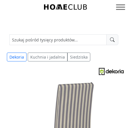
Przejdź
do
Homeclub
treści
Dekoria
Kuchnia i jadalnia
Siedziska