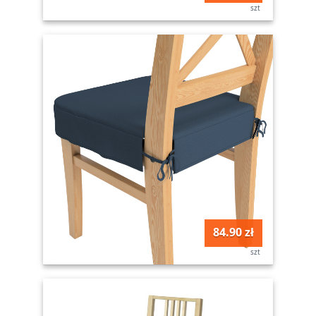
szt
84.90 zł
szt