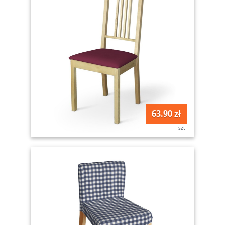
63.90 zł
szt