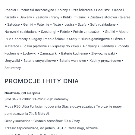
Pościel
•
Poduszki dekoracyjne
•
Kołdry
•
Prześcieradła
•
Poduszki
•
Koce i
narzuty
•
Dywany
•
Zasłony i firany
•
Kubki i filiżanki
•
Zastawa stołowa i talerze
•
Sztućce
•
Garnki
•
Patelnie
•
Noże
•
Lustra
•
Szafy
•
Sofy rozkładane
•
Narożniki rozkładane
•
Szezlongi
•
Fotele
•
Fotele z masażem
•
Stoliki
•
Meble
RTV
•
Komody
•
Regały i meblościanki
•
Stoły
•
Biurka gamingowe
•
Łóżka
•
Materace
•
Łóżka piętrowe
•
Ekspresy do kawy
•
Air fryery
•
Blendery
•
Roboty
kuchenne
•
Lodówki
•
Zamrażarki
•
Baterie kuchenne
•
Zlewozmywaki
•
Umywalki
•
Baterie umywalkowe
•
Baterie wannowe
•
Kabiny prysznicowe
•
Saturatory
PROMOCJE I HITY DNIA
Niedziela, 09 sierpnia
Stół St-23 200x100+2x50 dąb naturalny
Mova P50 Ultra Funkcja mopowania Stacja oczyszczająca Tworzenie mapy
pomieszczenia 74dB Biały AI
Okapy kuchenne - Globalo Arenoflow 39.4 Złoty
Krzesło tapicerowane, do jadalni, ASTRI, złote nogi, różowe