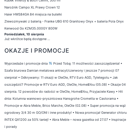
Kubek Villeroy & Boch Cellini, 300 ml
Narożnik Campo XL Prawy Crown 12
Haier HWS84GA 84 miejsca na butelki
Zlewozmywaki z baterią - Franke UBG 610 Granitowy Onyx + bateria Pola Onyx
Kenwood Go KZM35.000GY 800W
Poniedziałek, 10 sierpnia
Już wkrótce będą dostępne ...
OKAZJE I PROMOCJE
Wyprzedaże i promocje dnia
Przed Tobą: 11 możliwości zaoszczędzenia!
•
Szafa biurowa Damian metalowa antracyt/czerwony i jeszcze 7 promocji 07
sierpnia!
•
Odkrywamy: 11 okazji w OleOle, RTV Euro AGD, Tyletegotu
•
Jak
oszczędzić? Promocje w RTV Euro AGD, OleOle, Home&You (05.08)
•
Okazje 04
sierpnia. 12 powodów do radości w OleOle, Home&You, Przyjaciele Kawy
•
Hit
dnia: Kolumna wannowo-prysznicowa Hansgrohe Crometta w Castorama
•
Promocje w Abra Meble, Brico Marche, OleOle (02.08)
•
Super promocja na wąż
ogrodowy 3/4 30 m GO/ON! i inne produkty!
•
Nowa promocja! Generator chloru
INTEX QX1200 za 50% taniej!
•
Abra Meble – nowa gazetka od 27.07
•
Inspiracje
i porady