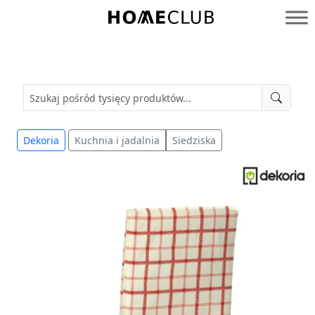
Przejdź
do
Homeclub
treści
Dekoria
Kuchnia i jadalnia
Siedziska