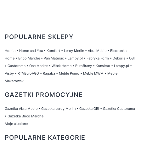
POPULARNE SKLEPY
Homla
•
Home and You
•
Komfort
•
Leroy Merlin
•
Abra Meble
•
Biedronka
Home
•
Brico Marche
•
Pan Materac
•
Lampy.pl
•
Fabryka Form
•
Dekoria
•
OBI
•
Castorama
•
One Market
•
Witek Home
•
Eurofirany
•
Konsimo
•
Lampy.pl
•
Visby
•
RTVEuroAGD
•
Ragaba
•
Meble Pumo
•
Meble MWM
•
Meble
Makarowski
GAZETKI PROMOCYJNE
Gazetka Abra Meble
•
Gazetka Leroy Merlin
•
Gazetka OBI
•
Gazetka Castorama
•
Gazetka Brico Marche
Moje ulubione
POPULARNE KATEGORIE