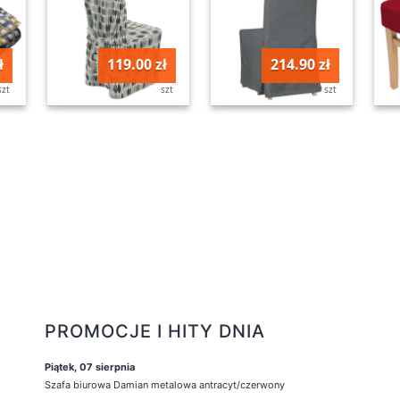
ł
119.00 zł
214.90 zł
szt
szt
szt
PROMOCJE I HITY DNIA
Piątek, 07 sierpnia
Szafa biurowa Damian metalowa antracyt/czerwony