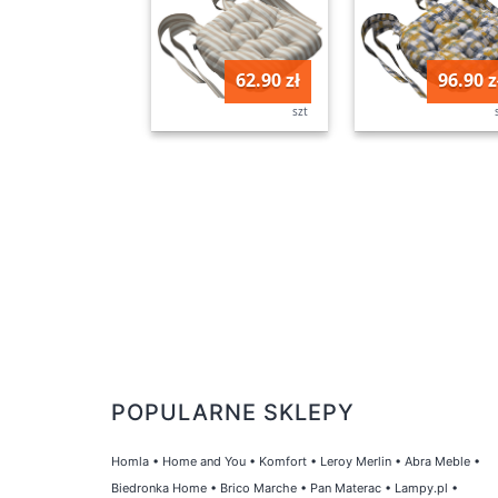
62.90 zł
96.90 z
szt
POPULARNE SKLEPY
Homla
•
Home and You
•
Komfort
•
Leroy Merlin
•
Abra Meble
•
Biedronka Home
•
Brico Marche
•
Pan Materac
•
Lampy.pl
•