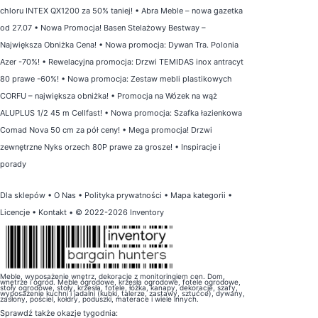
chloru INTEX QX1200 za 50% taniej!
•
Abra Meble – nowa gazetka
od 27.07
•
Nowa Promocja! Basen Stelażowy Bestway –
Największa Obniżka Cena!
•
Nowa promocja: Dywan Tra. Polonia
Azer -70%!
•
Rewelacyjna promocja: Drzwi TEMIDAS inox antracyt
80 prawe -60%!
•
Nowa promocja: Zestaw mebli plastikowych
CORFU – największa obniżka!
•
Promocja na Wózek na wąż
ALUPLUS 1/2 45 m Cellfast!
•
Nowa promocja: Szafka łazienkowa
Comad Nova 50 cm za pół ceny!
•
Mega promocja! Drzwi
zewnętrzne Nyks orzech 80P prawe za grosze!
•
Inspiracje i
porady
Dla sklepów
•
O Nas
•
Polityka prywatności
•
Mapa kategorii
•
Licencje
•
Kontakt
• © 2022-2026 Inventory
Meble, wyposażenie wnętrz, dekoracje z monitoringiem cen. Dom,
wnętrze i ogród. Meble ogrodowe, krzesła ogrodowe, fotele ogrodowe,
stoły ogrodowe, stoły, krzesła, fotele, łóżka, kanapy, dekoracje, szafy,
wyposażenie kuchni i jadalni (kubki, talerze, zastawy, sztućce), dywany,
zasłony, pościel, kołdry, poduszki, materace i wiele innych.
Sprawdź także
okazje tygodnia
: