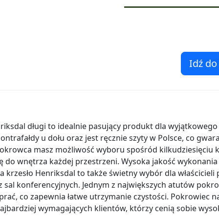
Idź do
iksdal długi to idealnie pasujący produkt dla wyjątkowego 
ntrafałdy u dołu oraz jest ręcznie szyty w Polsce, co gwa
okrowca masz możliwość wyboru spośród kilkudziesięciu k
ię do wnętrza każdej przestrzeni. Wysoka jakość wykonania
a krzesło Henriksdal to także świetny wybór dla właścicieli
z sal konferencyjnych. Jednym z największych atutów pokro
rać, co zapewnia łatwe utrzymanie czystości. Pokrowiec na
najbardziej wymagających klientów, którzy cenią sobie wys