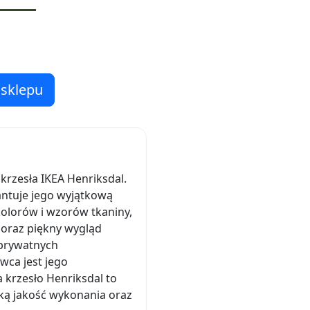
 sklepu
krzesła IKEA Henriksdal.
rantuje jego wyjątkową
olorów i wzorów tkaniny,
 oraz piękny wygląd
 prywatnych
wca jest jego
 krzesło Henriksdal to
oką jakość wykonania oraz