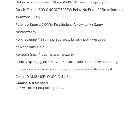
Odkurzacze pionowe - Mova X4 Pro 45min Funkcja mycia
Candy Fresco 300 CNCQ2T620EW Pełny No Frost 205cm Komora
świeżości Biały
Fotel do Spania CORRA Rozkładany Amerykanka Szary
Nowoczesny
Półki ścienne 4 szt. na przyprawy, książki półki wiszące
nowoczesne białe
Komoda Saon 1 dąb naturalny/czarny
Roboty sprzątające - Mova P50 Ultra Funkcja mopowania Stacja
oczyszczająca Tworzenie mapy pomieszczenia 74dB Biały AI
Amica DIM48A10ELONSCiD 44,8cm
Sobota, 08 sierpnia
Już wkrótce będą dostępne ...