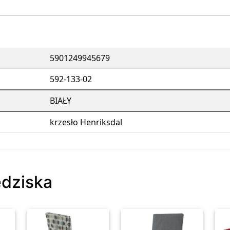
5901249945679
592-133-02
BIAŁY
krzesło Henriksdal
edziska