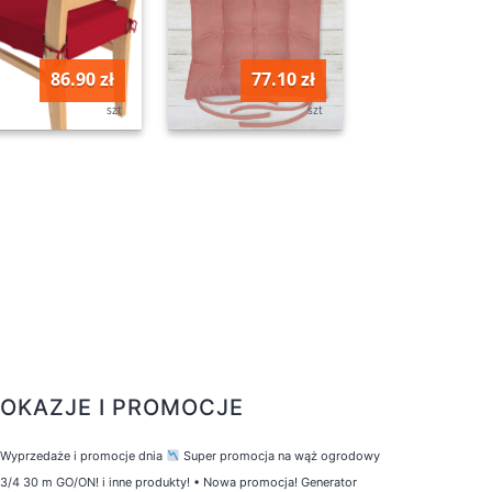
86.90 zł
77.10 zł
szt
szt
OKAZJE I PROMOCJE
Wyprzedaże i promocje dnia
Super promocja na wąż ogrodowy
3/4 30 m GO/ON! i inne produkty!
•
Nowa promocja! Generator