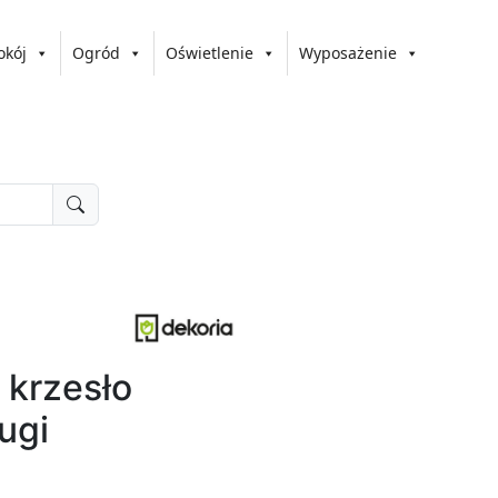
okój
Ogród
Oświetlenie
Wyposażenie
 krzesło
ugi