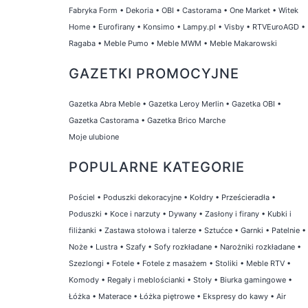
Fabryka Form
•
Dekoria
•
OBI
•
Castorama
•
One Market
•
Witek
Home
•
Eurofirany
•
Konsimo
•
Lampy.pl
•
Visby
•
RTVEuroAGD
•
Ragaba
•
Meble Pumo
•
Meble MWM
•
Meble Makarowski
GAZETKI PROMOCYJNE
Gazetka Abra Meble
•
Gazetka Leroy Merlin
•
Gazetka OBI
•
Gazetka Castorama
•
Gazetka Brico Marche
Moje ulubione
POPULARNE KATEGORIE
Pościel
•
Poduszki dekoracyjne
•
Kołdry
•
Prześcieradła
•
Poduszki
•
Koce i narzuty
•
Dywany
•
Zasłony i firany
•
Kubki i
filiżanki
•
Zastawa stołowa i talerze
•
Sztućce
•
Garnki
•
Patelnie
•
Noże
•
Lustra
•
Szafy
•
Sofy rozkładane
•
Narożniki rozkładane
•
Szezlongi
•
Fotele
•
Fotele z masażem
•
Stoliki
•
Meble RTV
•
Komody
•
Regały i meblościanki
•
Stoły
•
Biurka gamingowe
•
Łóżka
•
Materace
•
Łóżka piętrowe
•
Ekspresy do kawy
•
Air