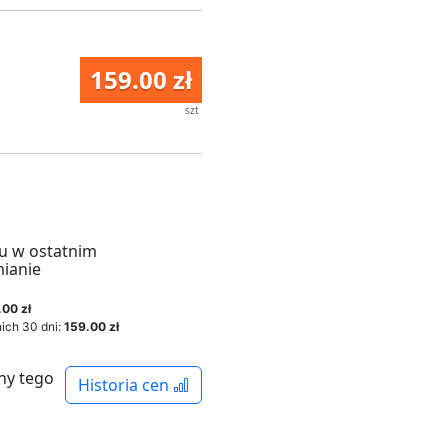
159.00 zł
szt
u w ostatnim
mianie
.00 zł
ich 30 dni:
159.00 zł
ny tego
Historia cen