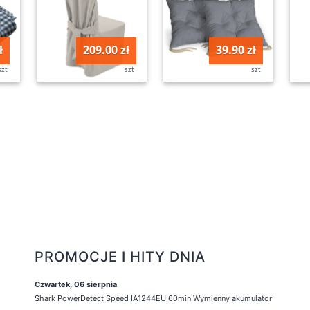
ł
209.00 zł
39.90 zł
szt
szt
szt
PROMOCJE I HITY DNIA
Czwartek, 06 sierpnia
Shark PowerDetect Speed IA1244EU 60min Wymienny akumulator