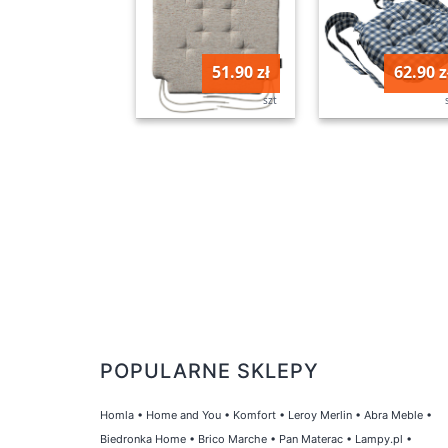
51.90 zł
62.90 z
szt
POPULARNE SKLEPY
Homla
•
Home and You
•
Komfort
•
Leroy Merlin
•
Abra Meble
•
Biedronka Home
•
Brico Marche
•
Pan Materac
•
Lampy.pl
•