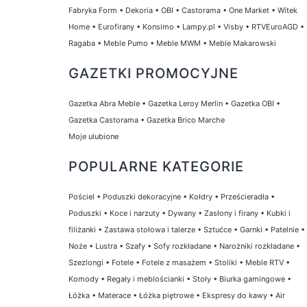
Fabryka Form
•
Dekoria
•
OBI
•
Castorama
•
One Market
•
Witek
Home
•
Eurofirany
•
Konsimo
•
Lampy.pl
•
Visby
•
RTVEuroAGD
•
Ragaba
•
Meble Pumo
•
Meble MWM
•
Meble Makarowski
GAZETKI PROMOCYJNE
Gazetka Abra Meble
•
Gazetka Leroy Merlin
•
Gazetka OBI
•
Gazetka Castorama
•
Gazetka Brico Marche
Moje ulubione
POPULARNE KATEGORIE
Pościel
•
Poduszki dekoracyjne
•
Kołdry
•
Prześcieradła
•
Poduszki
•
Koce i narzuty
•
Dywany
•
Zasłony i firany
•
Kubki i
filiżanki
•
Zastawa stołowa i talerze
•
Sztućce
•
Garnki
•
Patelnie
•
Noże
•
Lustra
•
Szafy
•
Sofy rozkładane
•
Narożniki rozkładane
•
Szezlongi
•
Fotele
•
Fotele z masażem
•
Stoliki
•
Meble RTV
•
Komody
•
Regały i meblościanki
•
Stoły
•
Biurka gamingowe
•
Łóżka
•
Materace
•
Łóżka piętrowe
•
Ekspresy do kawy
•
Air