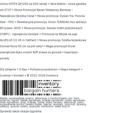
chloru INTEX QX1200 za 50% taniej!
•
Abra Meble – nowa gazetka
od 27.07
•
Nowa Promocja! Basen Stelażowy Bestway –
Największa Obniżka Cena!
•
Nowa promocja: Dywan Tra. Polonia
Azer -70%!
•
Rewelacyjna promocja: Drzwi TEMIDAS inox antracyt
80 prawe -60%!
•
Nowa promocja: Zestaw mebli plastikowych
CORFU – największa obniżka!
•
Promocja na Wózek na wąż
ALUPLUS 1/2 45 m Cellfast!
•
Nowa promocja: Szafka łazienkowa
Comad Nova 50 cm za pół ceny!
•
Mega promocja! Drzwi
zewnętrzne Nyks orzech 80P prawe za grosze!
•
Inspiracje i
porady
Dla sklepów
•
O Nas
•
Polityka prywatności
•
Mapa kategorii
•
Licencje
•
Kontakt
• © 2022-2026 Inventory
Meble, wyposażenie wnętrz, dekoracje z monitoringiem cen. Dom,
wnętrze i ogród. Meble ogrodowe, krzesła ogrodowe, fotele ogrodowe,
stoły ogrodowe, stoły, krzesła, fotele, łóżka, kanapy, dekoracje, szafy,
wyposażenie kuchni i jadalni (kubki, talerze, zastawy, sztućce), dywany,
zasłony, pościel, kołdry, poduszki, materace i wiele innych.
Sprawdź także
okazje tygodnia
: