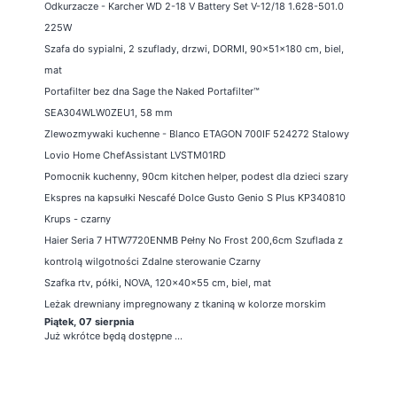
Odkurzacze - Karcher WD 2-18 V Battery Set V-12/18 1.628-501.0
225W
Szafa do sypialni, 2 szuflady, drzwi, DORMI, 90x51x180 cm, biel,
mat
Portafilter bez dna Sage the Naked Portafilter™
SEA304WLW0ZEU1, 58 mm
Zlewozmywaki kuchenne - Blanco ETAGON 700IF 524272 Stalowy
Lovio Home ChefAssistant LVSTM01RD
Pomocnik kuchenny, 90cm kitchen helper, podest dla dzieci szary
Ekspres na kapsułki Nescafé Dolce Gusto Genio S Plus KP340810
Krups - czarny
Haier Seria 7 HTW7720ENMB Pełny No Frost 200,6cm Szuflada z
kontrolą wilgotności Zdalne sterowanie Czarny
Szafka rtv, półki, NOVA, 120x40x55 cm, biel, mat
Leżak drewniany impregnowany z tkaniną w kolorze morskim
Piątek, 07 sierpnia
Już wkrótce będą dostępne ...