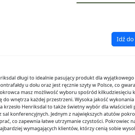
Idź do
iksdal długi to idealnie pasujący produkt dla wyjątkowego 
ntrafałdy u dołu oraz jest ręcznie szyty w Polsce, co gwa
okrowca masz możliwość wyboru spośród kilkudziesięciu k
ię do wnętrza każdej przestrzeni. Wysoka jakość wykonania
a krzesło Henriksdal to także świetny wybór dla właścicieli
z sal konferencyjnych. Jednym z największych atutów pokro
rać, co zapewnia łatwe utrzymanie czystości. Pokrowiec na
najbardziej wymagających klientów, którzy cenią sobie wys