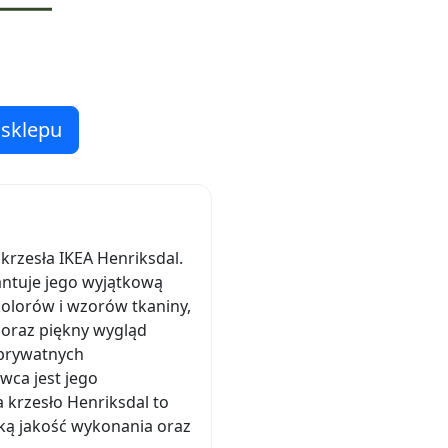
 sklepu
krzesła IKEA Henriksdal.
rantuje jego wyjątkową
olorów i wzorów tkaniny,
 oraz piękny wygląd
 prywatnych
wca jest jego
 krzesło Henriksdal to
oką jakość wykonania oraz