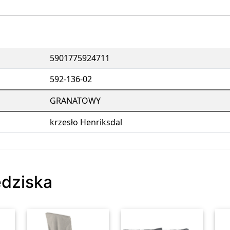
5901775924711
592-136-02
GRANATOWY
krzesło Henriksdal
edziska