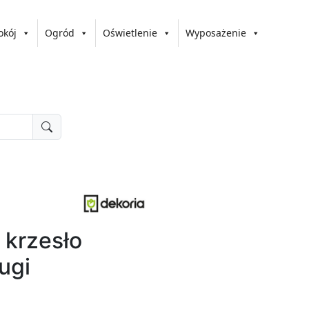
okój
Ogród
Oświetlenie
Wyposażenie
 krzesło
ugi