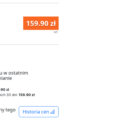
159.90 zł
szt
u w ostatnim
mianie
.90 zł
ich 30 dni:
159.90 zł
ny tego
Historia cen