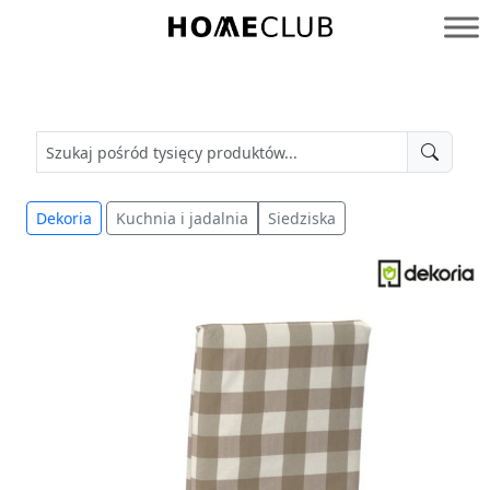
Przejdź
do
Homeclub
treści
Dekoria
Kuchnia i jadalnia
Siedziska