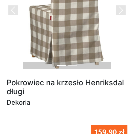
Previous
Next
Pokrowiec na krzesło Henriksdal
długi
Dekoria
159.90 zł