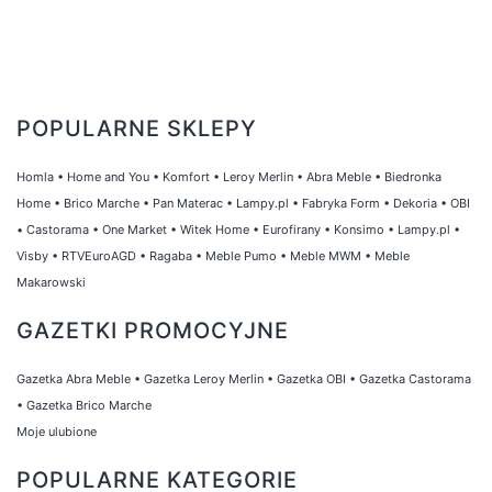
POPULARNE SKLEPY
Homla
•
Home and You
•
Komfort
•
Leroy Merlin
•
Abra Meble
•
Biedronka
Home
•
Brico Marche
•
Pan Materac
•
Lampy.pl
•
Fabryka Form
•
Dekoria
•
OBI
•
Castorama
•
One Market
•
Witek Home
•
Eurofirany
•
Konsimo
•
Lampy.pl
•
Visby
•
RTVEuroAGD
•
Ragaba
•
Meble Pumo
•
Meble MWM
•
Meble
Makarowski
GAZETKI PROMOCYJNE
Gazetka Abra Meble
•
Gazetka Leroy Merlin
•
Gazetka OBI
•
Gazetka Castorama
•
Gazetka Brico Marche
Moje ulubione
POPULARNE KATEGORIE