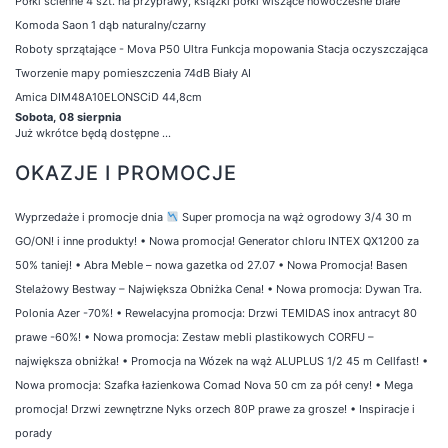
Półki ścienne 4 szt. na przyprawy, książki półki wiszące nowoczesne białe
Komoda Saon 1 dąb naturalny/czarny
Roboty sprzątające - Mova P50 Ultra Funkcja mopowania Stacja oczyszczająca
Tworzenie mapy pomieszczenia 74dB Biały AI
Amica DIM48A10ELONSCiD 44,8cm
Sobota, 08 sierpnia
Już wkrótce będą dostępne ...
OKAZJE I PROMOCJE
Wyprzedaże i promocje dnia
Super promocja na wąż ogrodowy 3/4 30 m
GO/ON! i inne produkty!
•
Nowa promocja! Generator chloru INTEX QX1200 za
50% taniej!
•
Abra Meble – nowa gazetka od 27.07
•
Nowa Promocja! Basen
Stelażowy Bestway – Największa Obniżka Cena!
•
Nowa promocja: Dywan Tra.
Polonia Azer -70%!
•
Rewelacyjna promocja: Drzwi TEMIDAS inox antracyt 80
prawe -60%!
•
Nowa promocja: Zestaw mebli plastikowych CORFU –
największa obniżka!
•
Promocja na Wózek na wąż ALUPLUS 1/2 45 m Cellfast!
•
Nowa promocja: Szafka łazienkowa Comad Nova 50 cm za pół ceny!
•
Mega
promocja! Drzwi zewnętrzne Nyks orzech 80P prawe za grosze!
•
Inspiracje i
porady