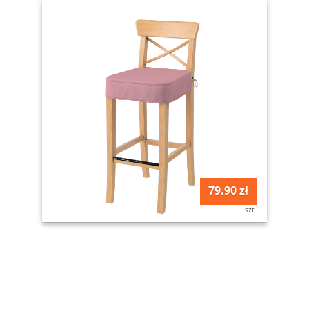
79.90 zł
szt