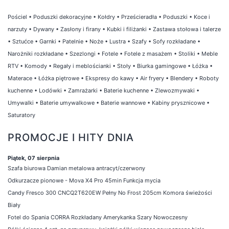
Pościel
•
Poduszki dekoracyjne
•
Kołdry
•
Prześcieradła
•
Poduszki
•
Koce i
narzuty
•
Dywany
•
Zasłony i firany
•
Kubki i filiżanki
•
Zastawa stołowa i talerze
•
Sztućce
•
Garnki
•
Patelnie
•
Noże
•
Lustra
•
Szafy
•
Sofy rozkładane
•
Narożniki rozkładane
•
Szezlongi
•
Fotele
•
Fotele z masażem
•
Stoliki
•
Meble
RTV
•
Komody
•
Regały i meblościanki
•
Stoły
•
Biurka gamingowe
•
Łóżka
•
Materace
•
Łóżka piętrowe
•
Ekspresy do kawy
•
Air fryery
•
Blendery
•
Roboty
kuchenne
•
Lodówki
•
Zamrażarki
•
Baterie kuchenne
•
Zlewozmywaki
•
Umywalki
•
Baterie umywalkowe
•
Baterie wannowe
•
Kabiny prysznicowe
•
Saturatory
PROMOCJE I HITY DNIA
Piątek, 07 sierpnia
Szafa biurowa Damian metalowa antracyt/czerwony
Odkurzacze pionowe - Mova X4 Pro 45min Funkcja mycia
Candy Fresco 300 CNCQ2T620EW Pełny No Frost 205cm Komora świeżości
Biały
Fotel do Spania CORRA Rozkładany Amerykanka Szary Nowoczesny