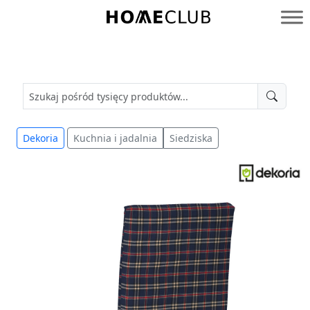
Przejdź
do
Homeclub
treści
Dekoria
Kuchnia i jadalnia
Siedziska