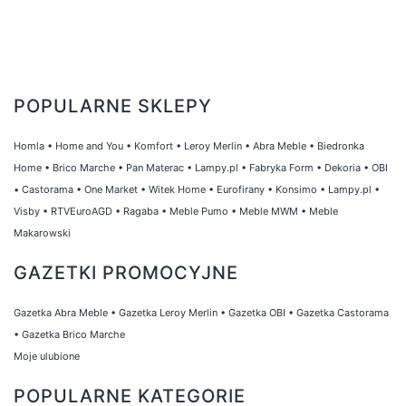
POPULARNE SKLEPY
Homla
•
Home and You
•
Komfort
•
Leroy Merlin
•
Abra Meble
•
Biedronka
Home
•
Brico Marche
•
Pan Materac
•
Lampy.pl
•
Fabryka Form
•
Dekoria
•
OBI
•
Castorama
•
One Market
•
Witek Home
•
Eurofirany
•
Konsimo
•
Lampy.pl
•
Visby
•
RTVEuroAGD
•
Ragaba
•
Meble Pumo
•
Meble MWM
•
Meble
Makarowski
GAZETKI PROMOCYJNE
Gazetka Abra Meble
•
Gazetka Leroy Merlin
•
Gazetka OBI
•
Gazetka Castorama
•
Gazetka Brico Marche
Moje ulubione
POPULARNE KATEGORIE