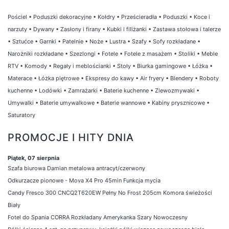
Pościel
•
Poduszki dekoracyjne
•
Kołdry
•
Prześcieradła
•
Poduszki
•
Koce i
narzuty
•
Dywany
•
Zasłony i firany
•
Kubki i filiżanki
•
Zastawa stołowa i talerze
•
Sztućce
•
Garnki
•
Patelnie
•
Noże
•
Lustra
•
Szafy
•
Sofy rozkładane
•
Narożniki rozkładane
•
Szezlongi
•
Fotele
•
Fotele z masażem
•
Stoliki
•
Meble
RTV
•
Komody
•
Regały i meblościanki
•
Stoły
•
Biurka gamingowe
•
Łóżka
•
Materace
•
Łóżka piętrowe
•
Ekspresy do kawy
•
Air fryery
•
Blendery
•
Roboty
kuchenne
•
Lodówki
•
Zamrażarki
•
Baterie kuchenne
•
Zlewozmywaki
•
Umywalki
•
Baterie umywalkowe
•
Baterie wannowe
•
Kabiny prysznicowe
•
Saturatory
PROMOCJE I HITY DNIA
Piątek, 07 sierpnia
Szafa biurowa Damian metalowa antracyt/czerwony
Odkurzacze pionowe - Mova X4 Pro 45min Funkcja mycia
Candy Fresco 300 CNCQ2T620EW Pełny No Frost 205cm Komora świeżości
Biały
Fotel do Spania CORRA Rozkładany Amerykanka Szary Nowoczesny