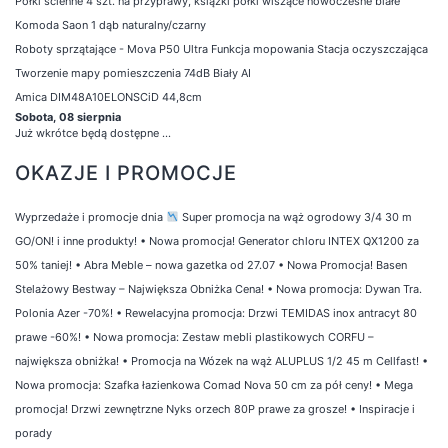
Półki ścienne 4 szt. na przyprawy, książki półki wiszące nowoczesne białe
Komoda Saon 1 dąb naturalny/czarny
Roboty sprzątające - Mova P50 Ultra Funkcja mopowania Stacja oczyszczająca
Tworzenie mapy pomieszczenia 74dB Biały AI
Amica DIM48A10ELONSCiD 44,8cm
Sobota, 08 sierpnia
Już wkrótce będą dostępne ...
OKAZJE I PROMOCJE
Wyprzedaże i promocje dnia
Super promocja na wąż ogrodowy 3/4 30 m
GO/ON! i inne produkty!
•
Nowa promocja! Generator chloru INTEX QX1200 za
50% taniej!
•
Abra Meble – nowa gazetka od 27.07
•
Nowa Promocja! Basen
Stelażowy Bestway – Największa Obniżka Cena!
•
Nowa promocja: Dywan Tra.
Polonia Azer -70%!
•
Rewelacyjna promocja: Drzwi TEMIDAS inox antracyt 80
prawe -60%!
•
Nowa promocja: Zestaw mebli plastikowych CORFU –
największa obniżka!
•
Promocja na Wózek na wąż ALUPLUS 1/2 45 m Cellfast!
•
Nowa promocja: Szafka łazienkowa Comad Nova 50 cm za pół ceny!
•
Mega
promocja! Drzwi zewnętrzne Nyks orzech 80P prawe za grosze!
•
Inspiracje i
porady