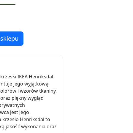
 sklepu
krzesła IKEA Henriksdal.
rantuje jego wyjątkową
olorów i wzorów tkaniny,
 oraz piękny wygląd
 prywatnych
wca jest jego
 krzesło Henriksdal to
oką jakość wykonania oraz