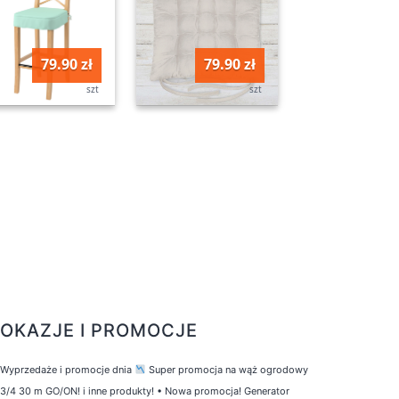
79.90 zł
79.90 zł
szt
szt
OKAZJE I PROMOCJE
Wyprzedaże i promocje dnia
Super promocja na wąż ogrodowy
3/4 30 m GO/ON! i inne produkty!
•
Nowa promocja! Generator