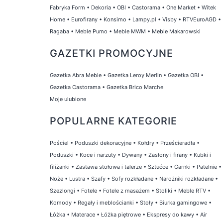
Fabryka Form
•
Dekoria
•
OBI
•
Castorama
•
One Market
•
Witek
Home
•
Eurofirany
•
Konsimo
•
Lampy.pl
•
Visby
•
RTVEuroAGD
•
Ragaba
•
Meble Pumo
•
Meble MWM
•
Meble Makarowski
GAZETKI PROMOCYJNE
Gazetka Abra Meble
•
Gazetka Leroy Merlin
•
Gazetka OBI
•
Gazetka Castorama
•
Gazetka Brico Marche
Moje ulubione
POPULARNE KATEGORIE
Pościel
•
Poduszki dekoracyjne
•
Kołdry
•
Prześcieradła
•
Poduszki
•
Koce i narzuty
•
Dywany
•
Zasłony i firany
•
Kubki i
filiżanki
•
Zastawa stołowa i talerze
•
Sztućce
•
Garnki
•
Patelnie
•
Noże
•
Lustra
•
Szafy
•
Sofy rozkładane
•
Narożniki rozkładane
•
Szezlongi
•
Fotele
•
Fotele z masażem
•
Stoliki
•
Meble RTV
•
Komody
•
Regały i meblościanki
•
Stoły
•
Biurka gamingowe
•
Łóżka
•
Materace
•
Łóżka piętrowe
•
Ekspresy do kawy
•
Air