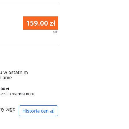
159.00 zł
szt
u w ostatnim
mianie
.00 zł
ich 30 dni:
159.00 zł
ny tego
Historia cen