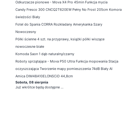
Odkurzacze pionowe - Mova X4 Pro 45min Funkcja mycia
Candy Fresco 300 CNCQ2T620EW Pełny No Frost 205cm Komora
świeżości Biały
Fotel do Spania CORRA Rozkładany Amerykanka Szary
Nowoczesny
Półki ścienne 4 szt. na przyprawy, książki półki wiszące
nowoczesne białe
Komoda Saon 1 dąb naturalny/czarny
Roboty sprzątające - Mova P50 Ultra Funkcja mopowania Stacja
oczyszczająca Tworzenie mapy pomieszczenia 74dB Biały AI
Amica DIM48A10ELONSCiD 44,8cm
Sobota, 08 sierpnia
Już wkrótce będą dostępne ...