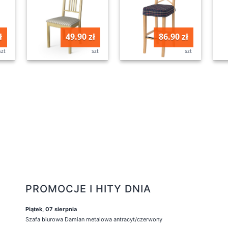
ł
49.90 zł
86.90 zł
szt
szt
szt
PROMOCJE I HITY DNIA
Piątek, 07 sierpnia
Szafa biurowa Damian metalowa antracyt/czerwony