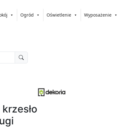
okój
Ogród
Oświetlenie
Wyposażenie
 krzesło
ugi