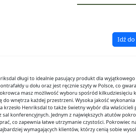
Idź do
iksdal długi to idealnie pasujący produkt dla wyjątkowego 
ntrafałdy u dołu oraz jest ręcznie szyty w Polsce, co gwa
okrowca masz możliwość wyboru spośród kilkudziesięciu k
ię do wnętrza każdej przestrzeni. Wysoka jakość wykonania
a krzesło Henriksdal to także świetny wybór dla właścicieli
z sal konferencyjnych. Jednym z największych atutów pokro
rać, co zapewnia łatwe utrzymanie czystości. Pokrowiec na
najbardziej wymagających klientów, którzy cenią sobie wys