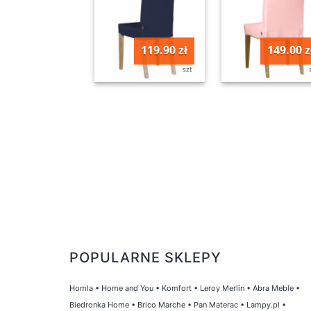
119.90 zł
149.00 z
szt
POPULARNE SKLEPY
Homla
•
Home and You
•
Komfort
•
Leroy Merlin
•
Abra Meble
•
Biedronka Home
•
Brico Marche
•
Pan Materac
•
Lampy.pl
•