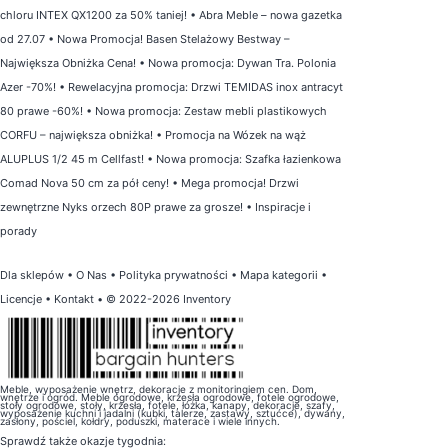
chloru INTEX QX1200 za 50% taniej!
•
Abra Meble – nowa gazetka
od 27.07
•
Nowa Promocja! Basen Stelażowy Bestway –
Największa Obniżka Cena!
•
Nowa promocja: Dywan Tra. Polonia
Azer -70%!
•
Rewelacyjna promocja: Drzwi TEMIDAS inox antracyt
80 prawe -60%!
•
Nowa promocja: Zestaw mebli plastikowych
CORFU – największa obniżka!
•
Promocja na Wózek na wąż
ALUPLUS 1/2 45 m Cellfast!
•
Nowa promocja: Szafka łazienkowa
Comad Nova 50 cm za pół ceny!
•
Mega promocja! Drzwi
zewnętrzne Nyks orzech 80P prawe za grosze!
•
Inspiracje i
porady
Dla sklepów
•
O Nas
•
Polityka prywatności
•
Mapa kategorii
•
Licencje
•
Kontakt
• © 2022-2026 Inventory
Meble, wyposażenie wnętrz, dekoracje z monitoringiem cen. Dom,
wnętrze i ogród. Meble ogrodowe, krzesła ogrodowe, fotele ogrodowe,
stoły ogrodowe, stoły, krzesła, fotele, łóżka, kanapy, dekoracje, szafy,
wyposażenie kuchni i jadalni (kubki, talerze, zastawy, sztućce), dywany,
zasłony, pościel, kołdry, poduszki, materace i wiele innych.
Sprawdź także
okazje tygodnia
: