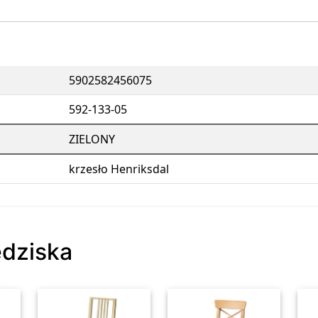
5902582456075
592-133-05
ZIELONY
krzesło Henriksdal
edziska