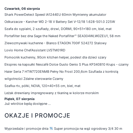
Czwartek, 06 sierpnia
Shark PowerDetect Speed IA1244EU 60min Wymienny akumulator
Odkurzacze - Karcher WD 2-18 V Battery Set V-12/18 1.628-501.0 225W
Szafa do sypialni, 2 szuflady, drzwi, DORMI, 90x51x180 cm, biel, mat
Portafilter bez dna Sage the Naked Portafilter™ SEA304WLW0ZEU1, 58 mm
Zlewozmywaki kuchenne - Blanco ETAGON 700IF 524272 Stalowy
Lovio Home ChefAssistant LVSTM01RD
Pomocnik kuchenny, 90cm kitchen helper, podest dla dzieci szary
Ekspres na kapsułki Nescafé Dolce Gusto Genio S Plus KP340810 Krups - czarny
Haier Seria 7 HTW7720ENMB Pełny No Frost 200,6cm Szuflada z kontrolą
wilgotności Zdalne sterowanie Czarny
Szafka rtv, półki, NOVA, 120x40x55 cm, biel, mat
Leżak drewniany impregnowany z tkaniną w kolorze morskim
Piątek, 07 sierpnia
Już wkrótce będą dostępne ...
OKAZJE I PROMOCJE
Wyprzedaże i promocje dnia
Super promocja na wąż ogrodowy 3/4 30 m