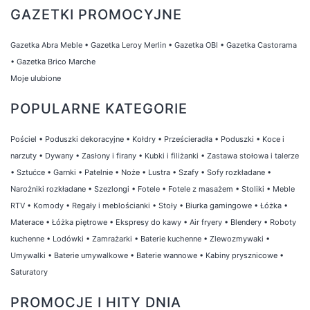
GAZETKI PROMOCYJNE
Gazetka Abra Meble
•
Gazetka Leroy Merlin
•
Gazetka OBI
•
Gazetka Castorama
•
Gazetka Brico Marche
Moje ulubione
POPULARNE KATEGORIE
Pościel
•
Poduszki dekoracyjne
•
Kołdry
•
Prześcieradła
•
Poduszki
•
Koce i
narzuty
•
Dywany
•
Zasłony i firany
•
Kubki i filiżanki
•
Zastawa stołowa i talerze
•
Sztućce
•
Garnki
•
Patelnie
•
Noże
•
Lustra
•
Szafy
•
Sofy rozkładane
•
Narożniki rozkładane
•
Szezlongi
•
Fotele
•
Fotele z masażem
•
Stoliki
•
Meble
RTV
•
Komody
•
Regały i meblościanki
•
Stoły
•
Biurka gamingowe
•
Łóżka
•
Materace
•
Łóżka piętrowe
•
Ekspresy do kawy
•
Air fryery
•
Blendery
•
Roboty
kuchenne
•
Lodówki
•
Zamrażarki
•
Baterie kuchenne
•
Zlewozmywaki
•
Umywalki
•
Baterie umywalkowe
•
Baterie wannowe
•
Kabiny prysznicowe
•
Saturatory
PROMOCJE I HITY DNIA