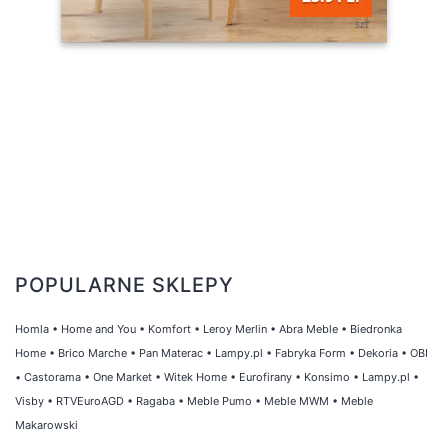
szt
POPULARNE SKLEPY
Homla
•
Home and You
•
Komfort
•
Leroy Merlin
•
Abra Meble
•
Biedronka
Home
•
Brico Marche
•
Pan Materac
•
Lampy.pl
•
Fabryka Form
•
Dekoria
•
OBI
•
Castorama
•
One Market
•
Witek Home
•
Eurofirany
•
Konsimo
•
Lampy.pl
•
Visby
•
RTVEuroAGD
•
Ragaba
•
Meble Pumo
•
Meble MWM
•
Meble
Makarowski