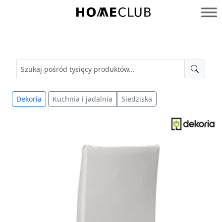
Przejdź
do
Homeclub
treści
Dekoria
Kuchnia i jadalnia
Siedziska