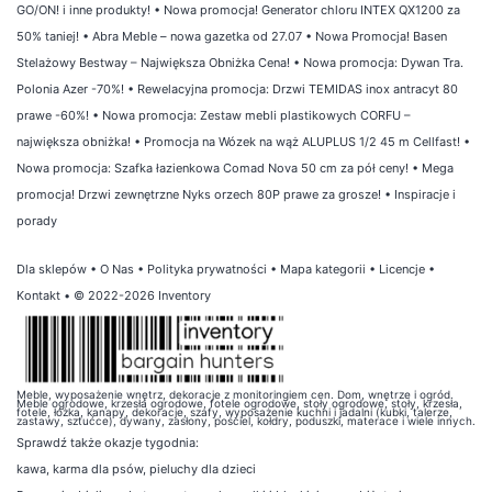
GO/ON! i inne produkty!
•
Nowa promocja! Generator chloru INTEX QX1200 za
50% taniej!
•
Abra Meble – nowa gazetka od 27.07
•
Nowa Promocja! Basen
Stelażowy Bestway – Największa Obniżka Cena!
•
Nowa promocja: Dywan Tra.
Polonia Azer -70%!
•
Rewelacyjna promocja: Drzwi TEMIDAS inox antracyt 80
prawe -60%!
•
Nowa promocja: Zestaw mebli plastikowych CORFU –
największa obniżka!
•
Promocja na Wózek na wąż ALUPLUS 1/2 45 m Cellfast!
•
Nowa promocja: Szafka łazienkowa Comad Nova 50 cm za pół ceny!
•
Mega
promocja! Drzwi zewnętrzne Nyks orzech 80P prawe za grosze!
•
Inspiracje i
porady
Dla sklepów
•
O Nas
•
Polityka prywatności
•
Mapa kategorii
•
Licencje
•
Kontakt
• © 2022-2026 Inventory
Meble, wyposażenie wnętrz, dekoracje z monitoringiem cen. Dom, wnętrze i ogród.
Meble ogrodowe, krzesła ogrodowe, fotele ogrodowe, stoły ogrodowe, stoły, krzesła,
fotele, łóżka, kanapy, dekoracje, szafy, wyposażenie kuchni i jadalni (kubki, talerze,
zastawy, sztućce), dywany, zasłony, pościel, kołdry, poduszki, materace i wiele innych.
Sprawdź także
okazje tygodnia
:
kawa
,
karma dla psów
,
pieluchy dla dzieci