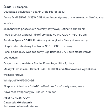
Środa, 05 sierpnia
Osuszacze powietrza - EcoAir Droid Higrostat 10l
Amica DIM68B10ELONSWiD 59,8cm Automatyczne otwieranie drzwi Szuflada na
sztućce
Jednobarwna poszewka z bawełny satynowej Satinette 40x40 cm
Pościel MAISY z pranej mikrofibry beżowa 140x200 + 1*50x60 cm
Fotel do Spania CORRA Rozkładany Amerykanka Szary Nowoczesny
Ekspres do zabudowy Electrolux 900 EBC85H - czarny
Panel podłogowy wodoodporny Dąb Belmond 077R ze zintegrowanym
podkładem
Oczyszczacz powietrza Stadler Form Roger little 2, biały
Maszynki do mięsa - Catler FG 403 600W 3 sitka Szatkownica Wyciskarka
wolnoobrotowa
Whirlpool WMF200G Grill
Ekspres ciśnieniowy CHiATO coffeePLAY 5-in-1 – używany, szary
Nawilżacz ewaporacyjny Stadler Form Karl
Adler AD 4226 700W
Czwartek, 06 sierpnia
Już wkrótce będą dostępne ...