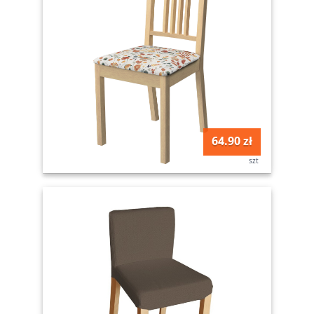
64.90 zł
szt