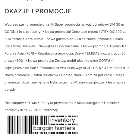
OKAZJE I PROMOCJE
Wyprzedaże i promocje dnia
Super promocja na wąż ogrodowy 3/4 30 m
GO/ON! i inne produkty!
•
Nowa promocja! Generator chloru INTEX QX1200 za
50% taniej!
•
Abra Meble – nowa gazetka od 27.07
•
Nowa Promocja! Basen
Stelażowy Bestway – Największa Obniżka Cena!
•
Nowa promocja: Dywan Tra.
Polonia Azer -70%!
•
Rewelacyjna promocja: Drzwi TEMIDAS inox antracyt 80
prawe -60%!
•
Nowa promocja: Zestaw mebli plastikowych CORFU –
największa obniżka!
•
Promocja na Wózek na wąż ALUPLUS 1/2 45 m Cellfast!
•
Nowa promocja: Szafka łazienkowa Comad Nova 50 cm za pół ceny!
•
Mega
promocja! Drzwi zewnętrzne Nyks orzech 80P prawe za grosze!
•
Inspiracje i
porady
Dla sklepów
•
O Nas
•
Polityka prywatności
•
Mapa kategorii
•
Licencje
•
Kontakt
• © 2022-2026 Inventory