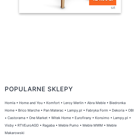
szt
POPULARNE SKLEPY
Homla
•
Home and You
•
Komfort
•
Leroy Merlin
•
Abra Meble
•
Biedronka
Home
•
Brico Marche
•
Pan Materac
•
Lampy.pl
•
Fabryka Form
•
Dekoria
•
OBI
•
Castorama
•
One Market
•
Witek Home
•
Eurofirany
•
Konsimo
•
Lampy.pl
•
Visby
•
RTVEuroAGD
•
Ragaba
•
Meble Pumo
•
Meble MWM
•
Meble
Makarowski