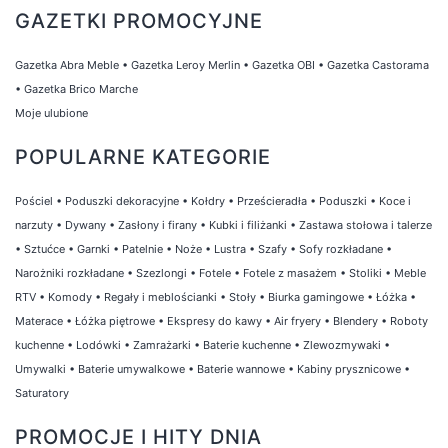
GAZETKI PROMOCYJNE
Gazetka Abra Meble
•
Gazetka Leroy Merlin
•
Gazetka OBI
•
Gazetka Castorama
•
Gazetka Brico Marche
Moje ulubione
POPULARNE KATEGORIE
Pościel
•
Poduszki dekoracyjne
•
Kołdry
•
Prześcieradła
•
Poduszki
•
Koce i
narzuty
•
Dywany
•
Zasłony i firany
•
Kubki i filiżanki
•
Zastawa stołowa i talerze
•
Sztućce
•
Garnki
•
Patelnie
•
Noże
•
Lustra
•
Szafy
•
Sofy rozkładane
•
Narożniki rozkładane
•
Szezlongi
•
Fotele
•
Fotele z masażem
•
Stoliki
•
Meble
RTV
•
Komody
•
Regały i meblościanki
•
Stoły
•
Biurka gamingowe
•
Łóżka
•
Materace
•
Łóżka piętrowe
•
Ekspresy do kawy
•
Air fryery
•
Blendery
•
Roboty
kuchenne
•
Lodówki
•
Zamrażarki
•
Baterie kuchenne
•
Zlewozmywaki
•
Umywalki
•
Baterie umywalkowe
•
Baterie wannowe
•
Kabiny prysznicowe
•
Saturatory
PROMOCJE I HITY DNIA