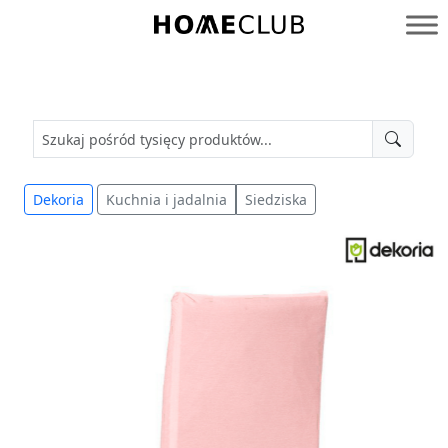
Przejdź
do
Homeclub
treści
Dekoria
Kuchnia i jadalnia
Siedziska