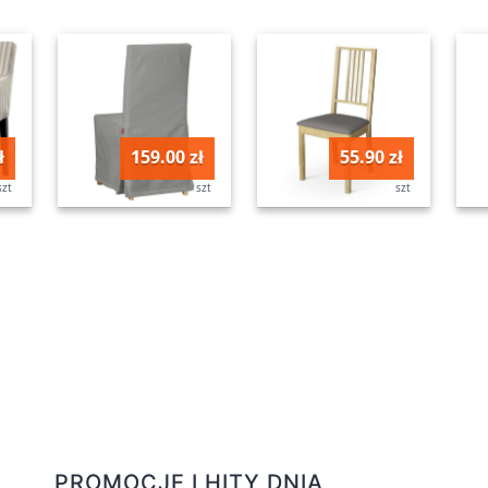
ł
159.00 zł
55.90 zł
szt
szt
szt
PROMOCJE I HITY DNIA