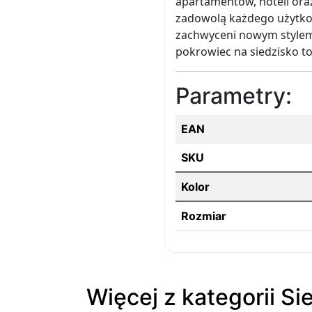
apartamentów, hoteli oraz
zadowolą każdego użytkow
zachwyceni nowym stylem w
pokrowiec na siedzisko t
Parametry:
EAN
SKU
Kolor
Rozmiar
Więcej z kategorii Si