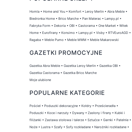
Homla
•
Home and You
•
Komfort
•
Leroy Merlin
•
Abra Meble
•
Biedronka Home
•
Brico Marche
•
Pan Materac
•
Lampy.pl
•
Fabryka Form
•
Dekoria
•
OBI
•
Castorama
•
One Market
•
Witek
Home
•
Eurofirany
•
Konsimo
•
Lampy.pl
•
Visby
•
RTVEuroAGD
•
Ragaba
•
Meble Pumo
•
Meble MWM
•
Meble Makarowski
GAZETKI PROMOCYJNE
Gazetka Abra Meble
•
Gazetka Leroy Merlin
•
Gazetka OBI
•
Gazetka Castorama
•
Gazetka Brico Marche
Moje ulubione
POPULARNE KATEGORIE
Pościel
•
Poduszki dekoracyjne
•
Kołdry
•
Prześcieradła
•
Poduszki
•
Koce i narzuty
•
Dywany
•
Zasłony i firany
•
Kubki i
filiżanki
•
Zastawa stołowa i talerze
•
Sztućce
•
Garnki
•
Patelnie
•
Noże
•
Lustra
•
Szafy
•
Sofy rozkładane
•
Narożniki rozkładane
•