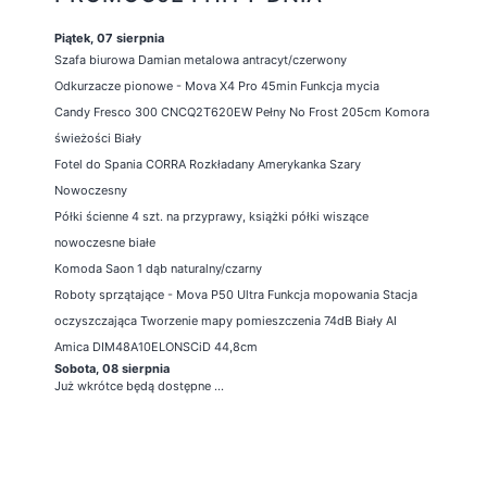
Piątek, 07 sierpnia
Szafa biurowa Damian metalowa antracyt/czerwony
Odkurzacze pionowe - Mova X4 Pro 45min Funkcja mycia
Candy Fresco 300 CNCQ2T620EW Pełny No Frost 205cm Komora
świeżości Biały
Fotel do Spania CORRA Rozkładany Amerykanka Szary
Nowoczesny
Półki ścienne 4 szt. na przyprawy, książki półki wiszące
nowoczesne białe
Komoda Saon 1 dąb naturalny/czarny
Roboty sprzątające - Mova P50 Ultra Funkcja mopowania Stacja
oczyszczająca Tworzenie mapy pomieszczenia 74dB Biały AI
Amica DIM48A10ELONSCiD 44,8cm
Sobota, 08 sierpnia
Już wkrótce będą dostępne ...