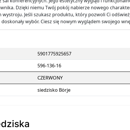
 sal konferencyjnych. Jego estetyczny wygląd i funkcjonal
nika. Dzięki niemu Twój pokój nabierze nowego charakter
ystroju. Jeśli szukasz produktu, który pozwoli Ci odświeży
o doskonały wybór. Ciesz się nowym wyglądem swojego wnęt
5901775925657
596-136-16
CZERWONY
siedzisko Börje
edziska