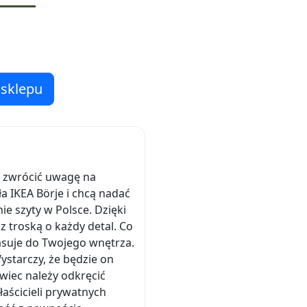
 sklepu
to zwrócić uwagę na
ła IKEA Börje i chcą nadać
e szyty w Polsce. Dzięki
 troską o każdy detal. Co
pasuje do Twojego wnętrza.
ystarczy, że będzie on
wiec należy odkręcić
łaścicieli prywatnych