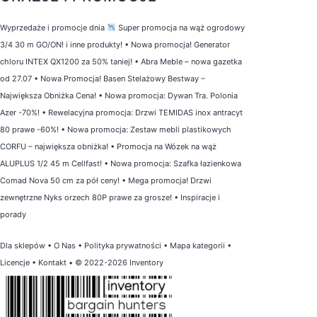
Wyprzedaże i promocje dnia
Super promocja na wąż ogrodowy
3/4 30 m GO/ON! i inne produkty!
•
Nowa promocja! Generator
chloru INTEX QX1200 za 50% taniej!
•
Abra Meble – nowa gazetka
od 27.07
•
Nowa Promocja! Basen Stelażowy Bestway –
Największa Obniżka Cena!
•
Nowa promocja: Dywan Tra. Polonia
Azer -70%!
•
Rewelacyjna promocja: Drzwi TEMIDAS inox antracyt
80 prawe -60%!
•
Nowa promocja: Zestaw mebli plastikowych
CORFU – największa obniżka!
•
Promocja na Wózek na wąż
ALUPLUS 1/2 45 m Cellfast!
•
Nowa promocja: Szafka łazienkowa
Comad Nova 50 cm za pół ceny!
•
Mega promocja! Drzwi
zewnętrzne Nyks orzech 80P prawe za grosze!
•
Inspiracje i
porady
Dla sklepów
•
O Nas
•
Polityka prywatności
•
Mapa kategorii
•
Licencje
•
Kontakt
• © 2022-2026 Inventory