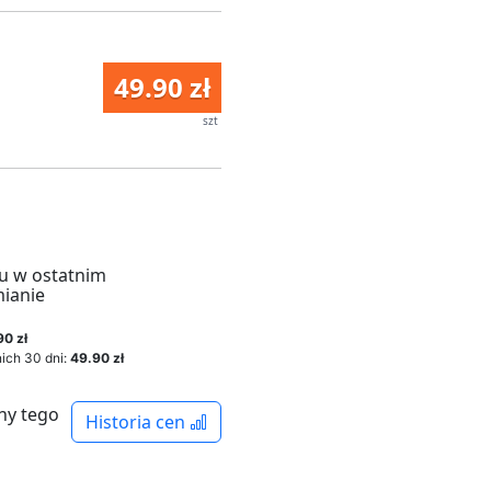
49.90 zł
szt
u w ostatnim
mianie
90 zł
ich 30 dni:
49.90 zł
ny tego
Historia cen