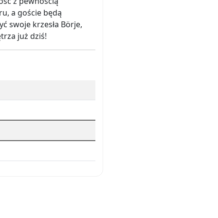
ność z pewnością
u, a goście będą
ć swoje krzesła Börje,
rza już dziś!