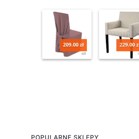
209.00 zł
229.00 z
szt
POPULARNE SKLEPY