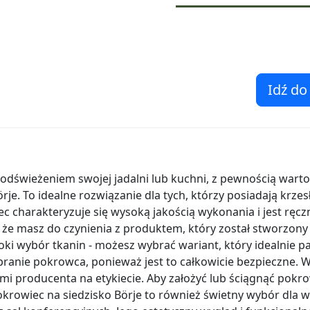
Idź do
d odświeżeniem swojej jadalni lub kuchni, z pewnością war
je. To idealne rozwiązanie dla tych, którzy posiadają krzes
 charakteryzuje się wysoką jakością wykonania i jest ręczni
e masz do czynienia z produktem, który został stworzony z
roki wybór tkanin - możesz wybrać wariant, który idealnie 
pranie pokrowca, ponieważ jest to całkowicie bezpieczne. W
mi producenta na etykiecie. Aby założyć lub ściągnąć pokro
Pokrowiec na siedzisko Börje to również świetny wybór dla w