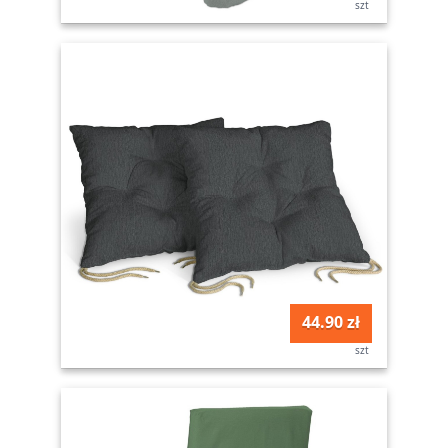
szt
44.90 zł
szt