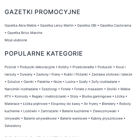
GAZETKI PROMOCYJNE
Gazetka Abra Meble
•
Gazetka Leroy Merlin
•
Gazetka OBI
•
Gazetka Castorama
•
Gazetka Brico Marche
Moje ulubione
POPULARNE KATEGORIE
Pościel
•
Poduszki dekoracyjne
•
Kołdry
•
Prześcieradła
•
Poduszki
•
Koce i
narzuty
•
Dywany
•
Zasłony i firany
•
Kubki i filiżanki
•
Zastawa stołowa i talerze
•
Sztućce
•
Garnki
•
Patelnie
•
Noże
•
Lustra
•
Szafy
•
Sofy rozkładane
•
Narożniki rozkładane
•
Szezlongi
•
Fotele
•
Fotele z masażem
•
Stoliki
•
Meble
RTV
•
Komody
•
Regały i meblościanki
•
Stoły
•
Biurka gamingowe
•
Łóżka
•
Materace
•
Łóżka piętrowe
•
Ekspresy do kawy
•
Air fryery
•
Blendery
•
Roboty
kuchenne
•
Lodówki
•
Zamrażarki
•
Baterie kuchenne
•
Zlewozmywaki
•
Umywalki
•
Baterie umywalkowe
•
Baterie wannowe
•
Kabiny prysznicowe
•
Saturatory