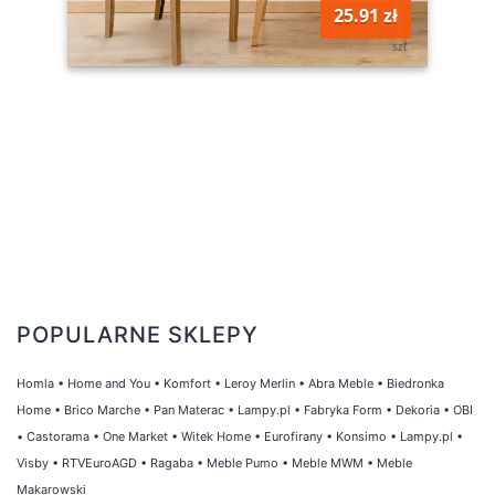
25.91 zł
szt
POPULARNE SKLEPY
Homla
•
Home and You
•
Komfort
•
Leroy Merlin
•
Abra Meble
•
Biedronka
Home
•
Brico Marche
•
Pan Materac
•
Lampy.pl
•
Fabryka Form
•
Dekoria
•
OBI
•
Castorama
•
One Market
•
Witek Home
•
Eurofirany
•
Konsimo
•
Lampy.pl
•
Visby
•
RTVEuroAGD
•
Ragaba
•
Meble Pumo
•
Meble MWM
•
Meble
Makarowski