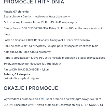
PROMOCJE I HITY DNIA
Piątek, 07 sierpnia
Szafa biurowa Damian metalowa antracyt/czerwony
Odkurzacze pionowe - Mova X4 Pro 45min Funkcja mycia
Candy Fresco 300 CNCQ2T620EW Pełny No Frost 205cm Komora świeżości
Biały
Fotel do Spania CORRA Rozkładany Amerykanka Szary Nowoczesny
Półki ścienne 4 szt. na przyprawy, książki półki wiszące nowoczesne białe
Komoda Saon 1 dąb naturalny/czarny
Roboty sprzątające - Mova P50 Ultra Funkcja mopowania Stacja oczyszczająca
Tworzenie mapy pomieszczenia 74dB Biały AI
Amica DIM48A10ELONSCiD 44,8cm
Sobota, 08 sierpnia
Już wkrótce będą dostępne ...
OKAZJE I PROMOCJE
Wyprzedaże i promocje dnia
Super promocja na wąż ogrodowy 3/4 30 m
GO/ON! i inne produkty!
•
Nowa promocja! Generator chloru INTEX QX1200 za