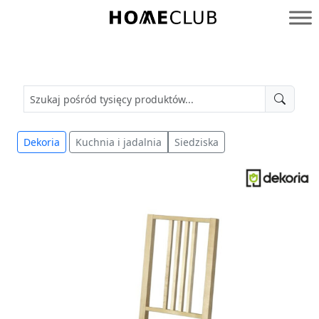
Przejdź
do
Homeclub
treści
Dekoria
Kuchnia i jadalnia
Siedziska