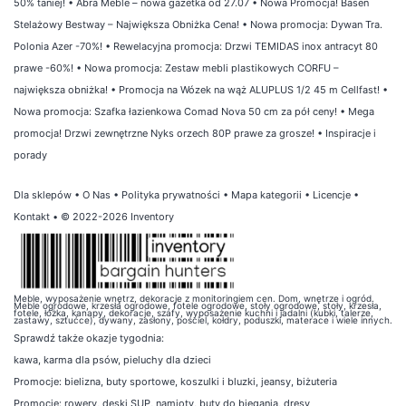
50% taniej!
•
Abra Meble – nowa gazetka od 27.07
•
Nowa Promocja! Basen
Stelażowy Bestway – Największa Obniżka Cena!
•
Nowa promocja: Dywan Tra.
Polonia Azer -70%!
•
Rewelacyjna promocja: Drzwi TEMIDAS inox antracyt 80
prawe -60%!
•
Nowa promocja: Zestaw mebli plastikowych CORFU –
największa obniżka!
•
Promocja na Wózek na wąż ALUPLUS 1/2 45 m Cellfast!
•
Nowa promocja: Szafka łazienkowa Comad Nova 50 cm za pół ceny!
•
Mega
promocja! Drzwi zewnętrzne Nyks orzech 80P prawe za grosze!
•
Inspiracje i
porady
Dla sklepów
•
O Nas
•
Polityka prywatności
•
Mapa kategorii
•
Licencje
•
Kontakt
• © 2022-2026 Inventory
Meble, wyposażenie wnętrz, dekoracje z monitoringiem cen. Dom, wnętrze i ogród.
Meble ogrodowe, krzesła ogrodowe, fotele ogrodowe, stoły ogrodowe, stoły, krzesła,
fotele, łóżka, kanapy, dekoracje, szafy, wyposażenie kuchni i jadalni (kubki, talerze,
zastawy, sztućce), dywany, zasłony, pościel, kołdry, poduszki, materace i wiele innych.
Sprawdź także
okazje tygodnia
:
kawa
,
karma dla psów
,
pieluchy dla dzieci
Promocje:
bielizna
,
buty sportowe
,
koszulki i bluzki
,
jeansy
,
biżuteria
Promocje:
rowery
,
deski SUP
,
namioty
,
buty do biegania
,
dresy