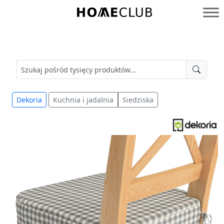
Przejdź
do
Homeclub
treści
Dekoria
Kuchnia i jadalnia
Siedziska