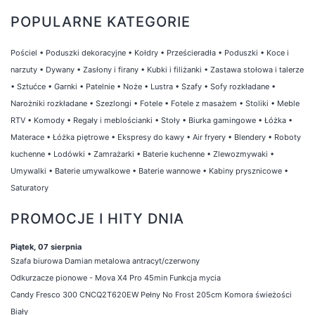
POPULARNE KATEGORIE
Pościel
•
Poduszki dekoracyjne
•
Kołdry
•
Prześcieradła
•
Poduszki
•
Koce i
narzuty
•
Dywany
•
Zasłony i firany
•
Kubki i filiżanki
•
Zastawa stołowa i talerze
•
Sztućce
•
Garnki
•
Patelnie
•
Noże
•
Lustra
•
Szafy
•
Sofy rozkładane
•
Narożniki rozkładane
•
Szezlongi
•
Fotele
•
Fotele z masażem
•
Stoliki
•
Meble
RTV
•
Komody
•
Regały i meblościanki
•
Stoły
•
Biurka gamingowe
•
Łóżka
•
Materace
•
Łóżka piętrowe
•
Ekspresy do kawy
•
Air fryery
•
Blendery
•
Roboty
kuchenne
•
Lodówki
•
Zamrażarki
•
Baterie kuchenne
•
Zlewozmywaki
•
Umywalki
•
Baterie umywalkowe
•
Baterie wannowe
•
Kabiny prysznicowe
•
Saturatory
PROMOCJE I HITY DNIA
Piątek, 07 sierpnia
Szafa biurowa Damian metalowa antracyt/czerwony
Odkurzacze pionowe - Mova X4 Pro 45min Funkcja mycia
Candy Fresco 300 CNCQ2T620EW Pełny No Frost 205cm Komora świeżości
Biały