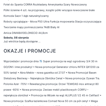
Fotel do Spania CORRA Rozkładany Amerykanka Szary Nowoczesny
Półki ścienne 4 szt. na przyprawy, książki półki wiszące nowoczesne białe
Komoda Saon 1 dąb naturalny/czarny
Roboty sprzątające - Mova P50 Ultra Funkcja mopowania Stacja oczyszczająca
Tworzenie mapy pomieszczenia 74dB Biały AI
Amica DIM48A10ELONSCiD 44,8cm
Sobota, 08 sierpnia
Już wkrótce będą dostępne ...
OKAZJE I PROMOCJE
Wyprzedaże i promocje dnia
Super promocja na wąż ogrodowy 3/4 30 m
GO/ON! i inne produkty!
•
Nowa promocja! Generator chloru INTEX QX1200 za
50% taniej!
•
Abra Meble – nowa gazetka od 27.07
•
Nowa Promocja! Basen
Stelażowy Bestway – Największa Obniżka Cena!
•
Nowa promocja: Dywan Tra.
Polonia Azer -70%!
•
Rewelacyjna promocja: Drzwi TEMIDAS inox antracyt 80
prawe -60%!
•
Nowa promocja: Zestaw mebli plastikowych CORFU –
największa obniżka!
•
Promocja na Wózek na wąż ALUPLUS 1/2 45 m Cellfast!
•
Nowa promocja: Szafka łazienkowa Comad Nova 50 cm za pół ceny!
•
Mega