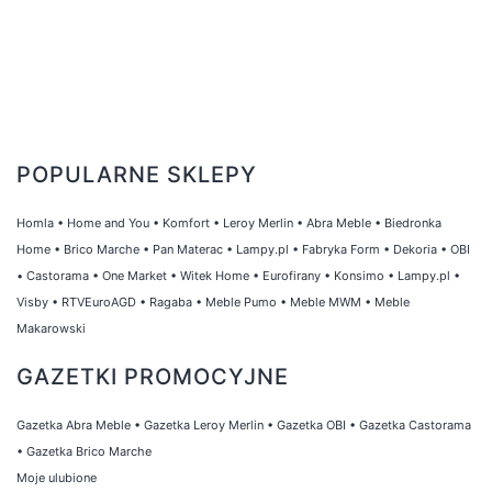
POPULARNE SKLEPY
Homla
•
Home and You
•
Komfort
•
Leroy Merlin
•
Abra Meble
•
Biedronka
Home
•
Brico Marche
•
Pan Materac
•
Lampy.pl
•
Fabryka Form
•
Dekoria
•
OBI
•
Castorama
•
One Market
•
Witek Home
•
Eurofirany
•
Konsimo
•
Lampy.pl
•
Visby
•
RTVEuroAGD
•
Ragaba
•
Meble Pumo
•
Meble MWM
•
Meble
Makarowski
GAZETKI PROMOCYJNE
Gazetka Abra Meble
•
Gazetka Leroy Merlin
•
Gazetka OBI
•
Gazetka Castorama
•
Gazetka Brico Marche
Moje ulubione