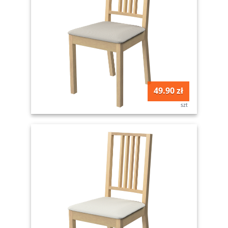
49.90 zł
szt