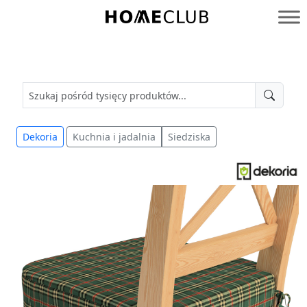
Przejdź
do
Homeclub
treści
Dekoria
Kuchnia i jadalnia
Siedziska