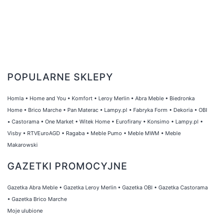
POPULARNE SKLEPY
Homla
•
Home and You
•
Komfort
•
Leroy Merlin
•
Abra Meble
•
Biedronka
Home
•
Brico Marche
•
Pan Materac
•
Lampy.pl
•
Fabryka Form
•
Dekoria
•
OBI
•
Castorama
•
One Market
•
Witek Home
•
Eurofirany
•
Konsimo
•
Lampy.pl
•
Visby
•
RTVEuroAGD
•
Ragaba
•
Meble Pumo
•
Meble MWM
•
Meble
Makarowski
GAZETKI PROMOCYJNE
Gazetka Abra Meble
•
Gazetka Leroy Merlin
•
Gazetka OBI
•
Gazetka Castorama
•
Gazetka Brico Marche
Moje ulubione