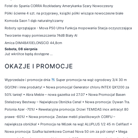
Fotel do Spania CORRA Rozkładany Amerykanka Szary Nowoczesny
Półki ścienne 4 szt. na przyprawy, książki półki wiszące nowoczesne białe
Komoda Saon 1 dąb naturalny/czarny
Roboty sprzątające - Mova P50 Ultra Funkcja mopowania Stacja oczyszczająca
Tworzenie mapy pomieszczenia 74dB Biały AI
Amica DIM48A10ELONSCiD 44,8cm
Sobota, 08 sierpnia
Już wkrótce będą dostępne ...
OKAZJE I PROMOCJE
Wyprzedaże i promocje dnia
Super promocja na wąż ogrodowy 3/4 30 m
GO/ON! i inne produkty!
•
Nowa promocja! Generator chloru INTEX QX1200 za
50% taniej!
•
Abra Meble – nowa gazetka od 27.07
•
Nowa Promocja! Basen
Stelażowy Bestway – Największa Obniżka Cena!
•
Nowa promocja: Dywan Tra.
Polonia Azer -70%!
•
Rewelacyjna promocja: Drzwi TEMIDAS inox antracyt 80
prawe -60%!
•
Nowa promocja: Zestaw mebli plastikowych CORFU –
największa obniżka!
•
Promocja na Wózek na wąż ALUPLUS 1/2 45 m Cellfast!
•
Nowa promocja: Szafka łazienkowa Comad Nova 50 cm za pół ceny!
•
Mega