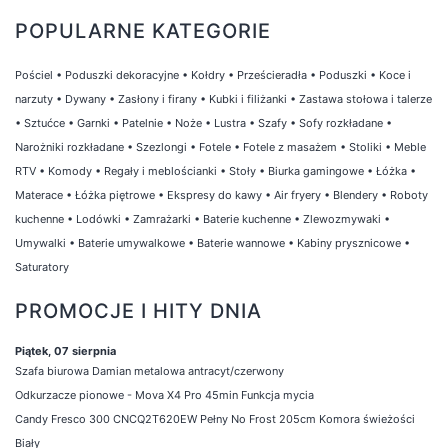
POPULARNE KATEGORIE
Pościel
•
Poduszki dekoracyjne
•
Kołdry
•
Prześcieradła
•
Poduszki
•
Koce i
narzuty
•
Dywany
•
Zasłony i firany
•
Kubki i filiżanki
•
Zastawa stołowa i talerze
•
Sztućce
•
Garnki
•
Patelnie
•
Noże
•
Lustra
•
Szafy
•
Sofy rozkładane
•
Narożniki rozkładane
•
Szezlongi
•
Fotele
•
Fotele z masażem
•
Stoliki
•
Meble
RTV
•
Komody
•
Regały i meblościanki
•
Stoły
•
Biurka gamingowe
•
Łóżka
•
Materace
•
Łóżka piętrowe
•
Ekspresy do kawy
•
Air fryery
•
Blendery
•
Roboty
kuchenne
•
Lodówki
•
Zamrażarki
•
Baterie kuchenne
•
Zlewozmywaki
•
Umywalki
•
Baterie umywalkowe
•
Baterie wannowe
•
Kabiny prysznicowe
•
Saturatory
PROMOCJE I HITY DNIA
Piątek, 07 sierpnia
Szafa biurowa Damian metalowa antracyt/czerwony
Odkurzacze pionowe - Mova X4 Pro 45min Funkcja mycia
Candy Fresco 300 CNCQ2T620EW Pełny No Frost 205cm Komora świeżości
Biały