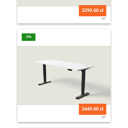
3299.00 zł
szt
-2%
2449.00 zł
szt