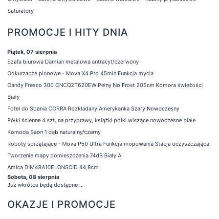
Saturatory
PROMOCJE I HITY DNIA
Piątek, 07 sierpnia
Szafa biurowa Damian metalowa antracyt/czerwony
Odkurzacze pionowe - Mova X4 Pro 45min Funkcja mycia
Candy Fresco 300 CNCQ2T620EW Pełny No Frost 205cm Komora świeżości
Biały
Fotel do Spania CORRA Rozkładany Amerykanka Szary Nowoczesny
Półki ścienne 4 szt. na przyprawy, książki półki wiszące nowoczesne białe
Komoda Saon 1 dąb naturalny/czarny
Roboty sprzątające - Mova P50 Ultra Funkcja mopowania Stacja oczyszczająca
Tworzenie mapy pomieszczenia 74dB Biały AI
Amica DIM48A10ELONSCiD 44,8cm
Sobota, 08 sierpnia
Już wkrótce będą dostępne ...
OKAZJE I PROMOCJE