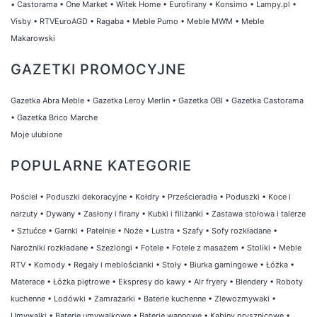
•
Castorama
•
One Market
•
Witek Home
•
Eurofirany
•
Konsimo
•
Lampy.pl
•
Visby
•
RTVEuroAGD
•
Ragaba
•
Meble Pumo
•
Meble MWM
•
Meble
Makarowski
GAZETKI PROMOCYJNE
Gazetka Abra Meble
•
Gazetka Leroy Merlin
•
Gazetka OBI
•
Gazetka Castorama
•
Gazetka Brico Marche
Moje ulubione
POPULARNE KATEGORIE
Pościel
•
Poduszki dekoracyjne
•
Kołdry
•
Prześcieradła
•
Poduszki
•
Koce i
narzuty
•
Dywany
•
Zasłony i firany
•
Kubki i filiżanki
•
Zastawa stołowa i talerze
•
Sztućce
•
Garnki
•
Patelnie
•
Noże
•
Lustra
•
Szafy
•
Sofy rozkładane
•
Narożniki rozkładane
•
Szezlongi
•
Fotele
•
Fotele z masażem
•
Stoliki
•
Meble
RTV
•
Komody
•
Regały i meblościanki
•
Stoły
•
Biurka gamingowe
•
Łóżka
•
Materace
•
Łóżka piętrowe
•
Ekspresy do kawy
•
Air fryery
•
Blendery
•
Roboty
kuchenne
•
Lodówki
•
Zamrażarki
•
Baterie kuchenne
•
Zlewozmywaki
•
Umywalki
•
Baterie umywalkowe
•
Baterie wannowe
•
Kabiny prysznicowe
•