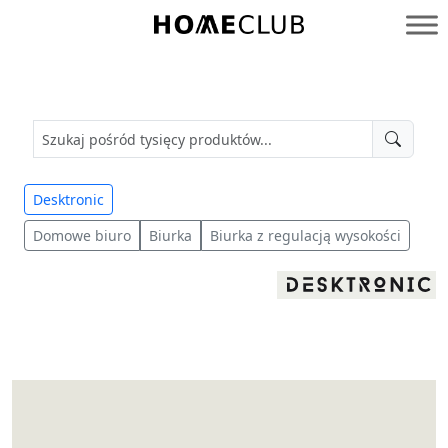
Przejdź
do
Homeclub
treści
Desktronic
Domowe biuro
Biurka
Biurka z regulacją wysokości