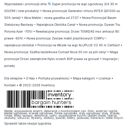
Wyprzedaże i promocje dnia
Super promocja na wąż ogrodowy 3/4 30 m
GO/ON! i inne produkty!
•
Nowa promocja! Generator chloru INTEX QX1200 za
50% taniej!
•
Abra Meble – nowa gazetka od 27.07
•
Nowa Promocja! Basen
Stelażowy Bestway – Największa Obniżka Cena!
•
Nowa promocja: Dywan Tra.
Polonia Azer -70%!
•
Rewelacyjna promocja: Drzwi TEMIDAS inox antracyt 80
prawe -60%!
•
Nowa promocja: Zestaw mebli plastikowych CORFU –
największa obniżka!
•
Promocja na Wózek na wąż ALUPLUS 1/2 45 m Cellfast!
•
Nowa promocja: Szafka łazienkowa Comad Nova 50 cm za pół ceny!
•
Mega
promocja! Drzwi zewnętrzne Nyks orzech 80P prawe za grosze!
•
Inspiracje i
porady
Dla sklepów
•
O Nas
•
Polityka prywatności
•
Mapa kategorii
•
Licencje
•
Kontakt
• © 2022-2026 Inventory
Meble, wyposażenie wnętrz, dekoracje z monitoringiem cen. Dom, wnętrze i ogród.
Meble ogrodowe, krzesła ogrodowe, fotele ogrodowe, stoły ogrodowe, stoły, krzesła,
fotele, łóżka, kanapy, dekoracje, szafy, wyposażenie kuchni i jadalni (kubki, talerze,
zastawy, sztućce), dywany, zasłony, pościel, kołdry, poduszki, materace i wiele innych.
Sprawdź także
okazje tygodnia
: