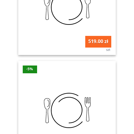
519.00 zł
szt
-5%