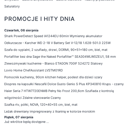
Saturatory
PROMOCJE I HITY DNIA
Czwartek, 06 sierpnia
Shark PowerDetect Speed IA1244EU 60min Wymienny akumulator
Odkurzacze - Karcher WD 2-18 V Battery Set V-12/18 1.628-501.0 225W
Szafa do sypialni, 2 szuflady, drzwi, DORMI, 90x51x180 cm, biel, mat
Portafilter bez dna Sage the Naked Portafilter™ SEA304WLW0ZEU1, 58 mm
Zlewozmywaki kuchenne - Blanco ETAGON 700IF 524272 Stalowy
Lovio Home ChefAssistant LVSTM01RD
Pomocnik kuchenny, 90cm kitchen helper, podest dla dzieci szary
Ekspres na kapsułki Nescafé Dolce Gusto Genio S Plus KP340810 Krups - czarny
Haier Seria 7 HTW7720ENMB Pełny No Frost 200,6cm Szuflada z kontrolą
wilgotności Zdalne sterowanie Czarny
Szafka rtv, półki, NOVA, 120x40x55 cm, biel, mat
Leżak drewniany impregnowany z tkaniną w kolorze morskim
Piątek, 07 sierpnia
Już wkrótce będą dostępne ...