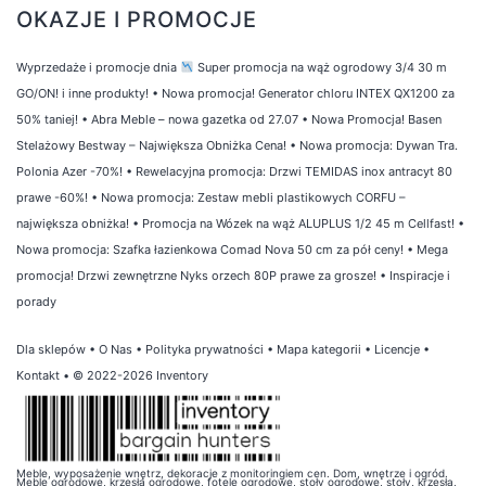
OKAZJE I PROMOCJE
Wyprzedaże i promocje dnia
Super promocja na wąż ogrodowy 3/4 30 m
GO/ON! i inne produkty!
•
Nowa promocja! Generator chloru INTEX QX1200 za
50% taniej!
•
Abra Meble – nowa gazetka od 27.07
•
Nowa Promocja! Basen
Stelażowy Bestway – Największa Obniżka Cena!
•
Nowa promocja: Dywan Tra.
Polonia Azer -70%!
•
Rewelacyjna promocja: Drzwi TEMIDAS inox antracyt 80
prawe -60%!
•
Nowa promocja: Zestaw mebli plastikowych CORFU –
największa obniżka!
•
Promocja na Wózek na wąż ALUPLUS 1/2 45 m Cellfast!
•
Nowa promocja: Szafka łazienkowa Comad Nova 50 cm za pół ceny!
•
Mega
promocja! Drzwi zewnętrzne Nyks orzech 80P prawe za grosze!
•
Inspiracje i
porady
Dla sklepów
•
O Nas
•
Polityka prywatności
•
Mapa kategorii
•
Licencje
•
Kontakt
• © 2022-2026 Inventory
Meble, wyposażenie wnętrz, dekoracje z monitoringiem cen. Dom, wnętrze i ogród.
Meble ogrodowe, krzesła ogrodowe, fotele ogrodowe, stoły ogrodowe, stoły, krzesła,