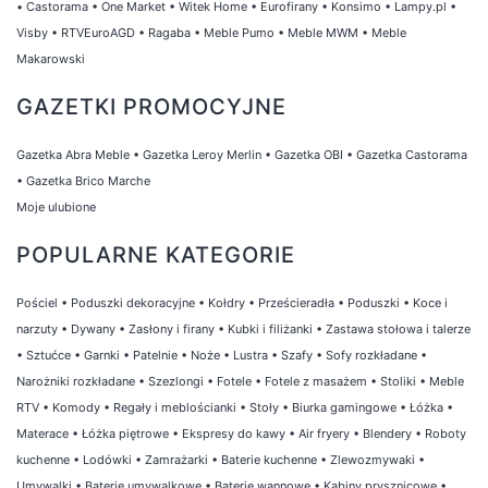
•
Castorama
•
One Market
•
Witek Home
•
Eurofirany
•
Konsimo
•
Lampy.pl
•
Visby
•
RTVEuroAGD
•
Ragaba
•
Meble Pumo
•
Meble MWM
•
Meble
Makarowski
GAZETKI PROMOCYJNE
Gazetka Abra Meble
•
Gazetka Leroy Merlin
•
Gazetka OBI
•
Gazetka Castorama
•
Gazetka Brico Marche
Moje ulubione
POPULARNE KATEGORIE
Pościel
•
Poduszki dekoracyjne
•
Kołdry
•
Prześcieradła
•
Poduszki
•
Koce i
narzuty
•
Dywany
•
Zasłony i firany
•
Kubki i filiżanki
•
Zastawa stołowa i talerze
•
Sztućce
•
Garnki
•
Patelnie
•
Noże
•
Lustra
•
Szafy
•
Sofy rozkładane
•
Narożniki rozkładane
•
Szezlongi
•
Fotele
•
Fotele z masażem
•
Stoliki
•
Meble
RTV
•
Komody
•
Regały i meblościanki
•
Stoły
•
Biurka gamingowe
•
Łóżka
•
Materace
•
Łóżka piętrowe
•
Ekspresy do kawy
•
Air fryery
•
Blendery
•
Roboty
kuchenne
•
Lodówki
•
Zamrażarki
•
Baterie kuchenne
•
Zlewozmywaki
•
Umywalki
•
Baterie umywalkowe
•
Baterie wannowe
•
Kabiny prysznicowe
•