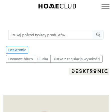
Przejdź
do
Homeclub
treści
Desktronic
Domowe biuro
Biurka
Biurka z regulacją wysokości