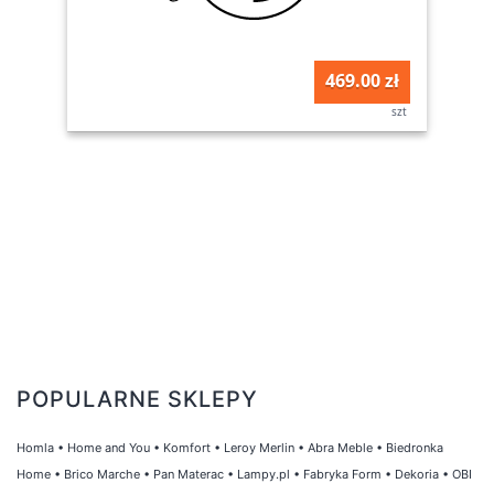
469.00 zł
szt
POPULARNE SKLEPY
Homla
•
Home and You
•
Komfort
•
Leroy Merlin
•
Abra Meble
•
Biedronka
Home
•
Brico Marche
•
Pan Materac
•
Lampy.pl
•
Fabryka Form
•
Dekoria
•
OBI