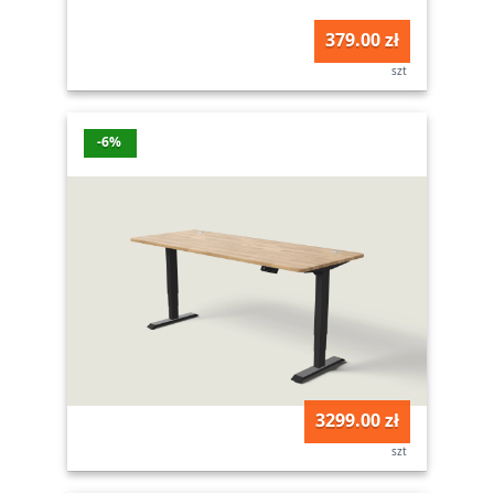
379.00 zł
szt
-6%
3299.00 zł
szt