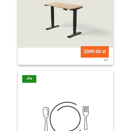
2099.00 zł
szt
-2%