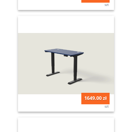
szt
1649.00 zł
szt