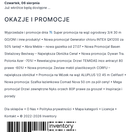
Czwartek, 06 sierpnia
Już wkrótce będą dostępne ...
OKAZJE I PROMOCJE
Wyprzedaże i promocje dnia
Super promocja na wąż ogrodowy 3/4 30 m
GO/ON! i inne produkty!
•
Nowa promocja! Generator chloru INTEX QX1200 za
50% taniej!
•
Abra Meble – nowa gazetka od 27.07
•
Nowa Promocja! Basen
Stelażowy Bestway – Największa Obniżka Cena!
•
Nowa promocja: Dywan Tra.
Polonia Azer -70%!
•
Rewelacyjna promocja: Drzwi TEMIDAS inox antracyt 80
prawe -60%!
•
Nowa promocja: Zestaw mebli plastikowych CORFU –
największa obniżka!
•
Promocja na Wózek na wąż ALUPLUS 1/2 45 m Cellfast!
•
Nowa promocja: Szafka łazienkowa Comad Nova 50 cm za pół ceny!
•
Mega
promocja! Drzwi zewnętrzne Nyks orzech 80P prawe za grosze!
•
Inspiracje i
porady
Dla sklepów
•
O Nas
•
Polityka prywatności
•
Mapa kategorii
•
Licencje
•
Kontakt
• © 2022-2026 Inventory