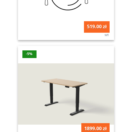
519.00 zł
szt
-5%
1899.00 zł