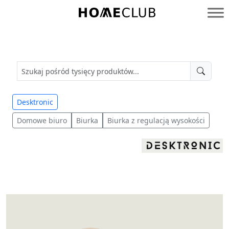
Przejdź
do
Homeclub
treści
Desktronic
Domowe biuro
Biurka
Biurka z regulacją wysokości