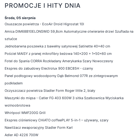
PROMOCJE I HITY DNIA
Środa, 05 sierpnia
Osuszacze powietrza - EcoAir Droid Higrostat 10l
Amica DIM68B10ELONSWiD 59,8cm Automatyczne otwieranie drzwi Szuflada na
sztućce
Jednobarwna poszewka z bawełny satynowej Satinette 40x40 cm
Pościel MAISY z pranej mikrofibry beżowa 140x200 + 1*50x60 cm
Fotel do Spania CORRA Rozkładany Amerykanka Szary Nowoczesny
Ekspres do zabudowy Electrolux 900 EBC85H - czarny
Panel podłogowy wodoodporny Dąb Belmond 077R ze zintegrowanym
podkładem
Oczyszczacz powietrza Stadler Form Roger little 2, biały
Maszynki do mięsa - Catler FG 403 600W 3 sitka Szatkownica Wyciskarka
wolnoobrotowa
Whirlpool WMF200G Grill
Ekspres ciśnieniowy CHiATO coffeePLAY 5-in-1 – używany, szary
Nawilżacz ewaporacyjny Stadler Form Karl
Adler AD 4226 700W