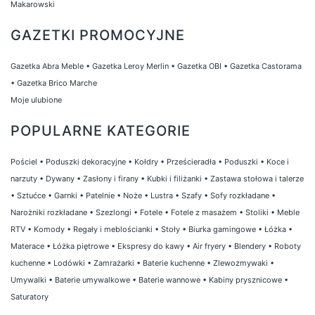
Makarowski
GAZETKI PROMOCYJNE
Gazetka Abra Meble
•
Gazetka Leroy Merlin
•
Gazetka OBI
•
Gazetka Castorama
•
Gazetka Brico Marche
Moje ulubione
POPULARNE KATEGORIE
Pościel
•
Poduszki dekoracyjne
•
Kołdry
•
Prześcieradła
•
Poduszki
•
Koce i
narzuty
•
Dywany
•
Zasłony i firany
•
Kubki i filiżanki
•
Zastawa stołowa i talerze
•
Sztućce
•
Garnki
•
Patelnie
•
Noże
•
Lustra
•
Szafy
•
Sofy rozkładane
•
Narożniki rozkładane
•
Szezlongi
•
Fotele
•
Fotele z masażem
•
Stoliki
•
Meble
RTV
•
Komody
•
Regały i meblościanki
•
Stoły
•
Biurka gamingowe
•
Łóżka
•
Materace
•
Łóżka piętrowe
•
Ekspresy do kawy
•
Air fryery
•
Blendery
•
Roboty
kuchenne
•
Lodówki
•
Zamrażarki
•
Baterie kuchenne
•
Zlewozmywaki
•
Umywalki
•
Baterie umywalkowe
•
Baterie wannowe
•
Kabiny prysznicowe
•
Saturatory