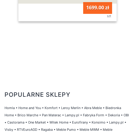
1699.00 zł
szt
POPULARNE SKLEPY
Homla
•
Home and You
•
Komfort
•
Leroy Merlin
•
Abra Meble
•
Biedronka
Home
•
Brico Marche
•
Pan Materac
•
Lampy.pl
•
Fabryka Form
•
Dekoria
•
OBI
•
Castorama
•
One Market
•
Witek Home
•
Eurofirany
•
Konsimo
•
Lampy.pl
•
Visby
•
RTVEuroAGD
•
Ragaba
•
Meble Pumo
•
Meble MWM
•
Meble