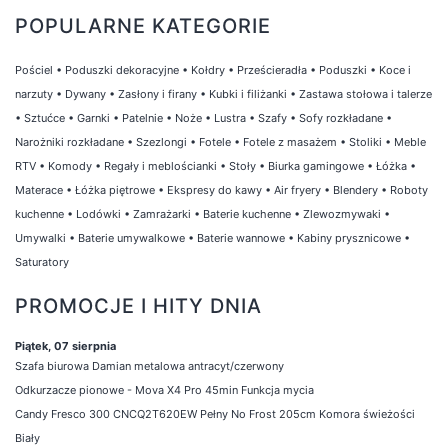
POPULARNE KATEGORIE
Pościel
•
Poduszki dekoracyjne
•
Kołdry
•
Prześcieradła
•
Poduszki
•
Koce i
narzuty
•
Dywany
•
Zasłony i firany
•
Kubki i filiżanki
•
Zastawa stołowa i talerze
•
Sztućce
•
Garnki
•
Patelnie
•
Noże
•
Lustra
•
Szafy
•
Sofy rozkładane
•
Narożniki rozkładane
•
Szezlongi
•
Fotele
•
Fotele z masażem
•
Stoliki
•
Meble
RTV
•
Komody
•
Regały i meblościanki
•
Stoły
•
Biurka gamingowe
•
Łóżka
•
Materace
•
Łóżka piętrowe
•
Ekspresy do kawy
•
Air fryery
•
Blendery
•
Roboty
kuchenne
•
Lodówki
•
Zamrażarki
•
Baterie kuchenne
•
Zlewozmywaki
•
Umywalki
•
Baterie umywalkowe
•
Baterie wannowe
•
Kabiny prysznicowe
•
Saturatory
PROMOCJE I HITY DNIA
Piątek, 07 sierpnia
Szafa biurowa Damian metalowa antracyt/czerwony
Odkurzacze pionowe - Mova X4 Pro 45min Funkcja mycia
Candy Fresco 300 CNCQ2T620EW Pełny No Frost 205cm Komora świeżości
Biały