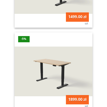
1499.00 zł
szt
-5%
1899.00 zł
szt