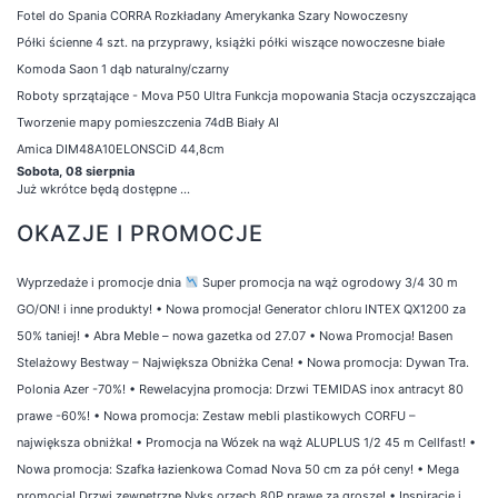
Fotel do Spania CORRA Rozkładany Amerykanka Szary Nowoczesny
Półki ścienne 4 szt. na przyprawy, książki półki wiszące nowoczesne białe
Komoda Saon 1 dąb naturalny/czarny
Roboty sprzątające - Mova P50 Ultra Funkcja mopowania Stacja oczyszczająca
Tworzenie mapy pomieszczenia 74dB Biały AI
Amica DIM48A10ELONSCiD 44,8cm
Sobota, 08 sierpnia
Już wkrótce będą dostępne ...
OKAZJE I PROMOCJE
Wyprzedaże i promocje dnia
Super promocja na wąż ogrodowy 3/4 30 m
GO/ON! i inne produkty!
•
Nowa promocja! Generator chloru INTEX QX1200 za
50% taniej!
•
Abra Meble – nowa gazetka od 27.07
•
Nowa Promocja! Basen
Stelażowy Bestway – Największa Obniżka Cena!
•
Nowa promocja: Dywan Tra.
Polonia Azer -70%!
•
Rewelacyjna promocja: Drzwi TEMIDAS inox antracyt 80
prawe -60%!
•
Nowa promocja: Zestaw mebli plastikowych CORFU –
największa obniżka!
•
Promocja na Wózek na wąż ALUPLUS 1/2 45 m Cellfast!
•
Nowa promocja: Szafka łazienkowa Comad Nova 50 cm za pół ceny!
•
Mega
promocja! Drzwi zewnętrzne Nyks orzech 80P prawe za grosze!
•
Inspiracje i