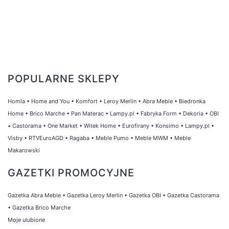
POPULARNE SKLEPY
Homla
•
Home and You
•
Komfort
•
Leroy Merlin
•
Abra Meble
•
Biedronka
Home
•
Brico Marche
•
Pan Materac
•
Lampy.pl
•
Fabryka Form
•
Dekoria
•
OBI
•
Castorama
•
One Market
•
Witek Home
•
Eurofirany
•
Konsimo
•
Lampy.pl
•
Visby
•
RTVEuroAGD
•
Ragaba
•
Meble Pumo
•
Meble MWM
•
Meble
Makarowski
GAZETKI PROMOCYJNE
Gazetka Abra Meble
•
Gazetka Leroy Merlin
•
Gazetka OBI
•
Gazetka Castorama
•
Gazetka Brico Marche
Moje ulubione