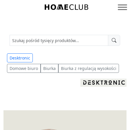
Przejdź
do
Homeclub
treści
Desktronic
Domowe biuro
Biurka
Biurka z regulacją wysokości