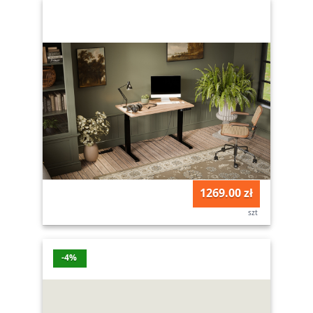
1269.00 zł
szt
-4%