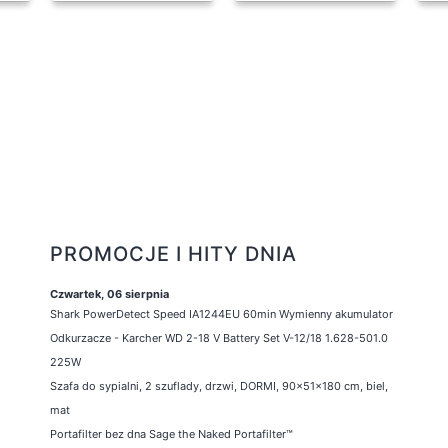
PROMOCJE I HITY DNIA
Czwartek, 06 sierpnia
Shark PowerDetect Speed IA1244EU 60min Wymienny akumulator
Odkurzacze - Karcher WD 2-18 V Battery Set V-12/18 1.628-501.0
225W
Szafa do sypialni, 2 szuflady, drzwi, DORMI, 90x51x180 cm, biel,
mat
Portafilter bez dna Sage the Naked Portafilter™