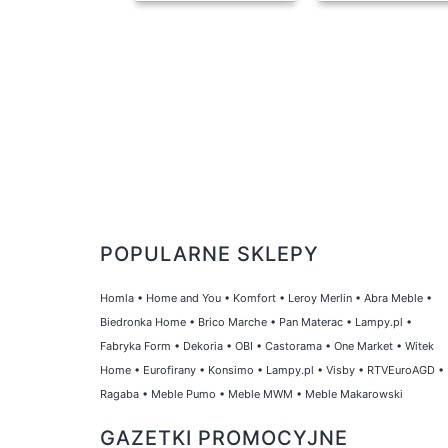
POPULARNE SKLEPY
Homla
•
Home and You
•
Komfort
•
Leroy Merlin
•
Abra Meble
•
Biedronka Home
•
Brico Marche
•
Pan Materac
•
Lampy.pl
•
Fabryka Form
•
Dekoria
•
OBI
•
Castorama
•
One Market
•
Witek
Home
•
Eurofirany
•
Konsimo
•
Lampy.pl
•
Visby
•
RTVEuroAGD
•
Ragaba
•
Meble Pumo
•
Meble MWM
•
Meble Makarowski
GAZETKI PROMOCYJNE