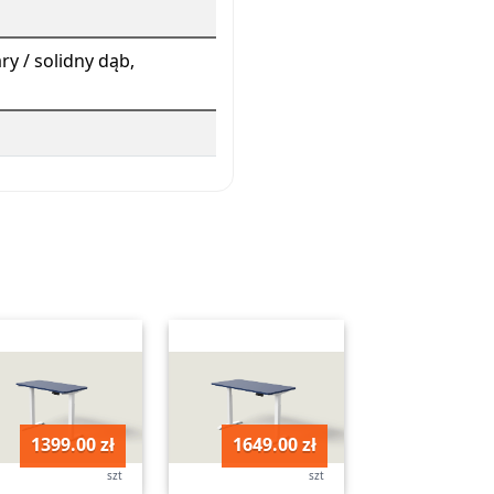
ry / solidny dąb,
1399.00 zł
1649.00 zł
szt
szt