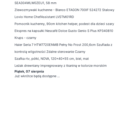
SEA304WLW0ZEU1, 58 mm
Zlewozmywaki kuchenne - Blanco ETAGON 700IF 524272 Stalowy
Lovio Home ChefAssistant LVSTM01RD
Pomocnik kuchenny, 90cm kitchen helper, podest dla dzieci szary
Ekspres na kapsułki Nescafé Dolce Gusto Genio S Plus KP340810
Krups - czarny
Haier Seria 7 HTW7720ENMB Pełny No Frost 200,6cm Szuflada z
kontrolą wilgotności Zdalne sterowanie Czarny
Szafka rtv, półki, NOVA, 120x40x55 cm, biel, mat
Leżak drewniany impregnowany z tkaniną w kolorze morskim
Piątek, 07 sierpnia
Już wkrótce będą dostępne ...