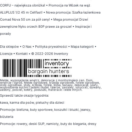
CORFU – największa obniżka!
•
Promocja na Wózek na wąż
ALUPLUS 1/2 45 m Cellfast!
•
Nowa promocja: Szafka łazienkowa
Comad Nova 50 cm za pół ceny!
•
Mega promocja! Drzwi
zewnętrzne Nyks orzech 80P prawe za grosze!
•
Inspiracje i
porady
Dla sklepów
•
O Nas
•
Polityka prywatności
•
Mapa kategorii
•
Licencje
•
Kontakt
• © 2022-2026 Inventory
Meble, wyposażenie wnętrz, dekoracje z monitoringiem cen. Dom,
wnętrze i ogród. Meble ogrodowe, krzesła ogrodowe, fotele ogrodowe,
stoły ogrodowe, stoły, krzesła, fotele, łóżka, kanapy, dekoracje, szafy,
wyposażenie kuchni i jadalni (kubki, talerze, zastawy, sztućce), dywany,
zasłony, pościel, kołdry, poduszki, materace i wiele innych.
Sprawdź także
okazje tygodnia
:
kawa
,
karma dla psów
,
pieluchy dla dzieci
Promocje:
bielizna
,
buty sportowe
,
koszulki i bluzki
,
jeansy
,
biżuteria
Promocje:
rowery
,
deski SUP
,
namioty
,
buty do biegania
,
dresy