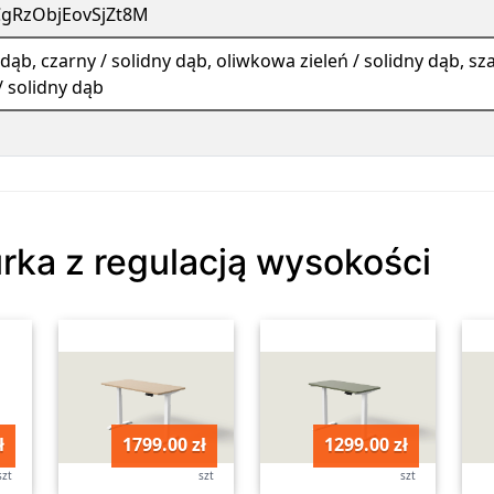
CgRzObjEovSjZt8M
y dąb, czarny / solidny dąb, oliwkowa zieleń / solidny dąb, sza
/ solidny dąb
urka z regulacją wysokości
ł
1799.00 zł
1299.00 zł
szt
szt
szt