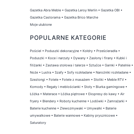
Gazetka Abra Meble
•
Gazetka Leroy Merlin
•
Gazetka OBI
•
Gazetka Castorama
•
Gazetka Brico Marche
Moje ulubione
POPULARNE KATEGORIE
Pościel
•
Poduszki dekoracyjne
•
Kołdry
•
Prześcieradła
•
Poduszki
•
Koce i narzuty
•
Dywany
•
Zasłony i firany
•
Kubki i
filiżanki
•
Zastawa stołowa i talerze
•
Sztućce
•
Garnki
•
Patelnie
•
Noże
•
Lustra
•
Szafy
•
Sofy rozkładane
•
Narożniki rozkładane
•
Szezlongi
•
Fotele
•
Fotele z masażem
•
Stoliki
•
Meble RTV
•
Komody
•
Regały i meblościanki
•
Stoły
•
Biurka gamingowe
•
Łóżka
•
Materace
•
Łóżka piętrowe
•
Ekspresy do kawy
•
Air
fryery
•
Blendery
•
Roboty kuchenne
•
Lodówki
•
Zamrażarki
•
Baterie kuchenne
•
Zlewozmywaki
•
Umywalki
•
Baterie
umywalkowe
•
Baterie wannowe
•
Kabiny prysznicowe
•
Saturatory