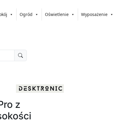
okój
Ogród
Oświetlenie
Wyposażenie
Pro z
sokości