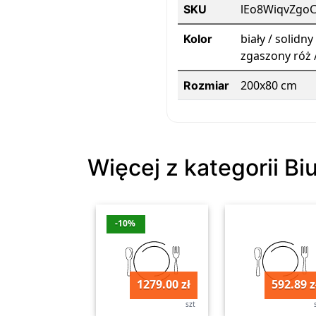
lEo8WiqvZgo
SKU
biały / solidn
Kolor
zgaszony róż 
200x80 cm
Rozmiar
Więcej z kategorii Bi
-10%
1279.00 zł
592.89 z
szt