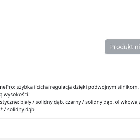
Produkt n
Pro: szybka i cicha regulacja dzięki podwójnym silnikom. 
ą wysokości.
yczne: biały / solidny dąb, czarny / solidny dąb, oliwkowa z
ż / solidny dąb