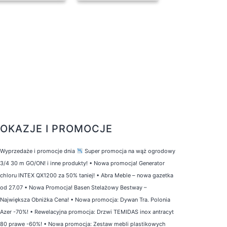
OKAZJE I PROMOCJE
Wyprzedaże i promocje dnia
Super promocja na wąż ogrodowy
3/4 30 m GO/ON! i inne produkty!
•
Nowa promocja! Generator
chloru INTEX QX1200 za 50% taniej!
•
Abra Meble – nowa gazetka
od 27.07
•
Nowa Promocja! Basen Stelażowy Bestway –
Największa Obniżka Cena!
•
Nowa promocja: Dywan Tra. Polonia
Azer -70%!
•
Rewelacyjna promocja: Drzwi TEMIDAS inox antracyt
80 prawe -60%!
•
Nowa promocja: Zestaw mebli plastikowych