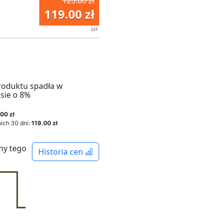
129.00 zł
119.00 zł
szt
roduktu spadła w
sie o 8%
00 zł
ich 30 dni:
119.00 zł
ny tego
Historia cen