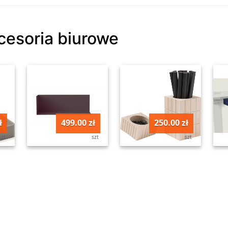
kcesoria biurowe
ł
499.00 zł
250.00 zł
szt
szt
szt