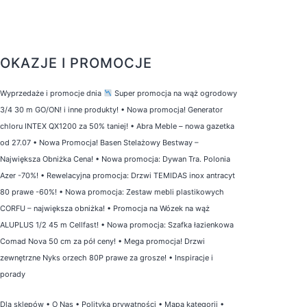
OKAZJE I PROMOCJE
Wyprzedaże i promocje dnia
Super promocja na wąż ogrodowy
3/4 30 m GO/ON! i inne produkty!
•
Nowa promocja! Generator
chloru INTEX QX1200 za 50% taniej!
•
Abra Meble – nowa gazetka
od 27.07
•
Nowa Promocja! Basen Stelażowy Bestway –
Największa Obniżka Cena!
•
Nowa promocja: Dywan Tra. Polonia
Azer -70%!
•
Rewelacyjna promocja: Drzwi TEMIDAS inox antracyt
80 prawe -60%!
•
Nowa promocja: Zestaw mebli plastikowych
CORFU – największa obniżka!
•
Promocja na Wózek na wąż
ALUPLUS 1/2 45 m Cellfast!
•
Nowa promocja: Szafka łazienkowa
Comad Nova 50 cm za pół ceny!
•
Mega promocja! Drzwi
zewnętrzne Nyks orzech 80P prawe za grosze!
•
Inspiracje i
porady
Dla sklepów
•
O Nas
•
Polityka prywatności
•
Mapa kategorii
•