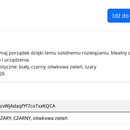
Idź do
ymaj porządek dzięki temu solidnemu rozwiązaniu. Idealny 
 i urządzenia.
tyczne: biały, czarny, oliwkowa zieleń, szary
026
zvWjAdaqfYf7coTxxKQCA
SZARY, CZARNY, oliwkowa zieleń