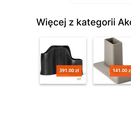
Więcej z kategorii A
391.00 zł
141.00 z
szt