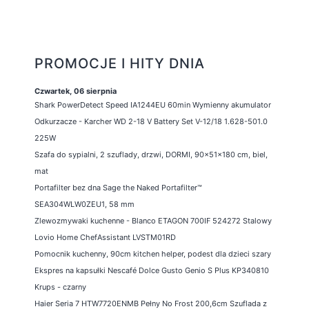
PROMOCJE I HITY DNIA
Czwartek, 06 sierpnia
Shark PowerDetect Speed IA1244EU 60min Wymienny akumulator
Odkurzacze - Karcher WD 2-18 V Battery Set V-12/18 1.628-501.0
225W
Szafa do sypialni, 2 szuflady, drzwi, DORMI, 90x51x180 cm, biel,
mat
Portafilter bez dna Sage the Naked Portafilter™
SEA304WLW0ZEU1, 58 mm
Zlewozmywaki kuchenne - Blanco ETAGON 700IF 524272 Stalowy
Lovio Home ChefAssistant LVSTM01RD
Pomocnik kuchenny, 90cm kitchen helper, podest dla dzieci szary
Ekspres na kapsułki Nescafé Dolce Gusto Genio S Plus KP340810
Krups - czarny
Haier Seria 7 HTW7720ENMB Pełny No Frost 200,6cm Szuflada z