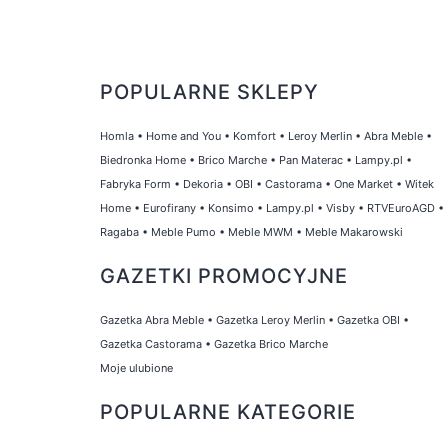
POPULARNE SKLEPY
Homla
•
Home and You
•
Komfort
•
Leroy Merlin
•
Abra Meble
•
Biedronka Home
•
Brico Marche
•
Pan Materac
•
Lampy.pl
•
Fabryka Form
•
Dekoria
•
OBI
•
Castorama
•
One Market
•
Witek
Home
•
Eurofirany
•
Konsimo
•
Lampy.pl
•
Visby
•
RTVEuroAGD
•
Ragaba
•
Meble Pumo
•
Meble MWM
•
Meble Makarowski
GAZETKI PROMOCYJNE
Gazetka Abra Meble
•
Gazetka Leroy Merlin
•
Gazetka OBI
•
Gazetka Castorama
•
Gazetka Brico Marche
Moje ulubione
POPULARNE KATEGORIE