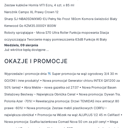
Zestaw kubków Homla VITI Ecru, 4 szt. x 85 ml
Narożnik Campo XL Prawy Crown 12
Sharp SJ-NBA05DMXWD-EU Pełny No Frost 180cm Komora świeżości Biały
Kenwood Go KZM35.000GY 800W
Roboty sprzątające - Mova S70 Ultra Roller Funkcja mopowania Stacja
oczyszczająca Tworzenie mapy pomieszczenia 63dB Funkcje AI Biały
Niedziela, 09 sierpnia
Już wkrótce będą dostępne ...
OKAZJE I PROMOCJE
Wyprzedaże i promocje dnia
Super promocja na wąż ogrodowy 3/4 30 m
GO/ON! i inne produkty!
•
Nowa promocja! Generator chloru INTEX QX1200 za
50% taniej!
•
Abra Meble – nowa gazetka od 27.07
•
Nowa Promocja! Basen
Stelażowy Bestway – Największa Obniżka Cena!
•
Nowa promocja: Dywan Tra.
Polonia Azer -70%!
•
Rewelacyjna promocja: Drzwi TEMIDAS inox antracyt 80
prawe -60%!
•
Nowa promocja: Zestaw mebli plastikowych CORFU –
największa obniżka!
•
Promocja na Wózek na wąż ALUPLUS 1/2 45 m Cellfast!
•
Nowa promocja: Szafka łazienkowa Comad Nova 50 cm za pół ceny!
•
Mega