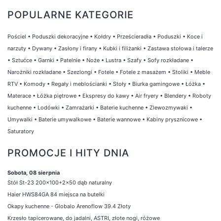
POPULARNE KATEGORIE
Pościel
•
Poduszki dekoracyjne
•
Kołdry
•
Prześcieradła
•
Poduszki
•
Koce i
narzuty
•
Dywany
•
Zasłony i firany
•
Kubki i filiżanki
•
Zastawa stołowa i talerze
•
Sztućce
•
Garnki
•
Patelnie
•
Noże
•
Lustra
•
Szafy
•
Sofy rozkładane
•
Narożniki rozkładane
•
Szezlongi
•
Fotele
•
Fotele z masażem
•
Stoliki
•
Meble
RTV
•
Komody
•
Regały i meblościanki
•
Stoły
•
Biurka gamingowe
•
Łóżka
•
Materace
•
Łóżka piętrowe
•
Ekspresy do kawy
•
Air fryery
•
Blendery
•
Roboty
kuchenne
•
Lodówki
•
Zamrażarki
•
Baterie kuchenne
•
Zlewozmywaki
•
Umywalki
•
Baterie umywalkowe
•
Baterie wannowe
•
Kabiny prysznicowe
•
Saturatory
PROMOCJE I HITY DNIA
Sobota, 08 sierpnia
Stół St-23 200x100+2x50 dąb naturalny
Haier HWS84GA 84 miejsca na butelki
Okapy kuchenne - Globalo Arenoflow 39.4 Złoty
Krzesło tapicerowane, do jadalni, ASTRI, złote nogi, różowe