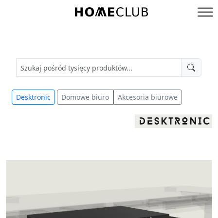
Przejdź
do
Homeclub
treści
Desktronic
Domowe biuro
Akcesoria biurowe