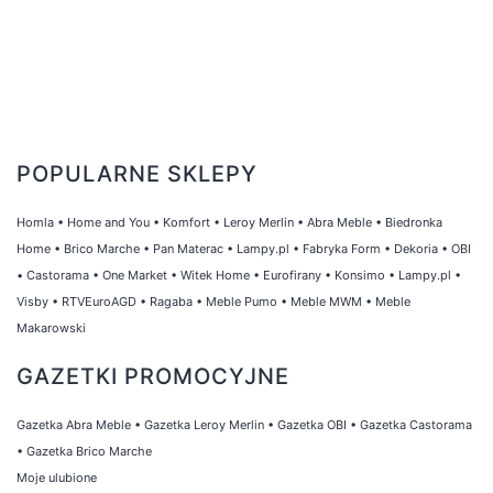
POPULARNE SKLEPY
Homla
•
Home and You
•
Komfort
•
Leroy Merlin
•
Abra Meble
•
Biedronka
Home
•
Brico Marche
•
Pan Materac
•
Lampy.pl
•
Fabryka Form
•
Dekoria
•
OBI
•
Castorama
•
One Market
•
Witek Home
•
Eurofirany
•
Konsimo
•
Lampy.pl
•
Visby
•
RTVEuroAGD
•
Ragaba
•
Meble Pumo
•
Meble MWM
•
Meble
Makarowski
GAZETKI PROMOCYJNE
Gazetka Abra Meble
•
Gazetka Leroy Merlin
•
Gazetka OBI
•
Gazetka Castorama
•
Gazetka Brico Marche
Moje ulubione