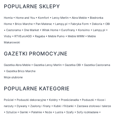
POPULARNE SKLEPY
Homla
•
Home and You
•
Komfort
•
Leroy Merlin
•
Abra Meble
•
Biedronka
Home
•
Brico Marche
•
Pan Materac
•
Lampy.pl
•
Fabryka Form
•
Dekoria
•
OBI
•
Castorama
•
One Market
•
Witek Home
•
Eurofirany
•
Konsimo
•
Lampy.pl
•
Visby
•
RTVEuroAGD
•
Ragaba
•
Meble Pumo
•
Meble MWM
•
Meble
Makarowski
GAZETKI PROMOCYJNE
Gazetka Abra Meble
•
Gazetka Leroy Merlin
•
Gazetka OBI
•
Gazetka Castorama
•
Gazetka Brico Marche
Moje ulubione
POPULARNE KATEGORIE
Pościel
•
Poduszki dekoracyjne
•
Kołdry
•
Prześcieradła
•
Poduszki
•
Koce i
narzuty
•
Dywany
•
Zasłony i firany
•
Kubki i filiżanki
•
Zastawa stołowa i talerze
•
Sztućce
•
Garnki
•
Patelnie
•
Noże
•
Lustra
•
Szafy
•
Sofy rozkładane
•