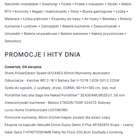
Narożniki rozkładane
•
Szezlongi
•
Fotele
•
Fotele z masażem
•
Stoliki
•
Meble
RTV
•
Komody
•
Regały i meblościanki
•
Stoły
•
Biurka gamingowe
•
Łóżka
•
Materace
•
Łóżka piętrowe
•
Ekspresy do kawy
•
Air fryery
•
Blendery
•
Roboty
kuchenne
•
Lodówki
•
Zamrażarki
•
Baterie kuchenne
•
Zlewozmywaki
•
Umywalki
•
Baterie umywalkowe
•
Baterie wannowe
•
Kabiny prysznicowe
•
Saturatory
PROMOCJE I HITY DNIA
Czwartek, 06 sierpnia
Shark PowerDetect Speed IA1244EU 60min Wymienny akumulator
Odkurzacze - Karcher WD 2-18 V Battery Set V-12/18 1.628-501.0 225W
Szafa do sypialni, 2 szuflady, drzwi, DORMI, 90x51x180 cm, biel, mat
Portafilter bez dna Sage the Naked Portafilter™ SEA304WLW0ZEU1, 58 mm
Zlewozmywaki kuchenne - Blanco ETAGON 700IF 524272 Stalowy
Lovio Home ChefAssistant LVSTM01RD
Pomocnik kuchenny, 90cm kitchen helper, podest dla dzieci szary
Ekspres na kapsułki Nescafé Dolce Gusto Genio S Plus KP340810 Krups - czarny
Haier Seria 7 HTW7720ENMB Pełny No Frost 200,6cm Szuflada z kontrolą