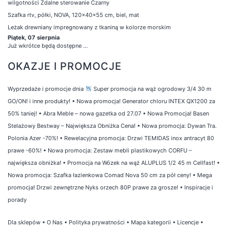
wilgotności Zdalne sterowanie Czarny
Szafka rtv, półki, NOVA, 120x40x55 cm, biel, mat
Leżak drewniany impregnowany z tkaniną w kolorze morskim
Piątek, 07 sierpnia
Już wkrótce będą dostępne ...
OKAZJE I PROMOCJE
Wyprzedaże i promocje dnia
Super promocja na wąż ogrodowy 3/4 30 m
GO/ON! i inne produkty!
•
Nowa promocja! Generator chloru INTEX QX1200 za
50% taniej!
•
Abra Meble – nowa gazetka od 27.07
•
Nowa Promocja! Basen
Stelażowy Bestway – Największa Obniżka Cena!
•
Nowa promocja: Dywan Tra.
Polonia Azer -70%!
•
Rewelacyjna promocja: Drzwi TEMIDAS inox antracyt 80
prawe -60%!
•
Nowa promocja: Zestaw mebli plastikowych CORFU –
największa obniżka!
•
Promocja na Wózek na wąż ALUPLUS 1/2 45 m Cellfast!
•
Nowa promocja: Szafka łazienkowa Comad Nova 50 cm za pół ceny!
•
Mega
promocja! Drzwi zewnętrzne Nyks orzech 80P prawe za grosze!
•
Inspiracje i
porady
Dla sklepów
•
O Nas
•
Polityka prywatności
•
Mapa kategorii
•
Licencje
•