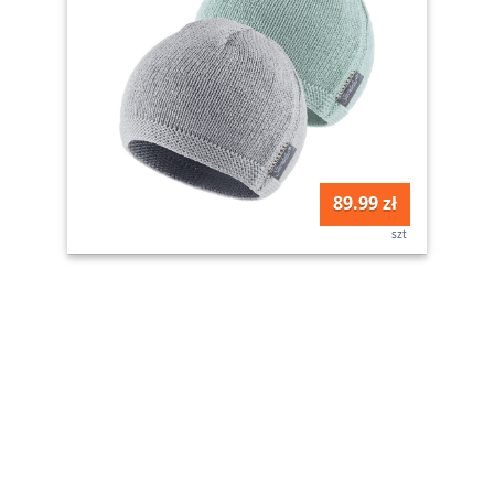
89.99 zł
szt