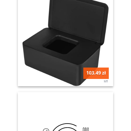
103.49 zł
szt