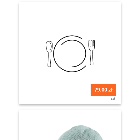
79.00 zł
szt