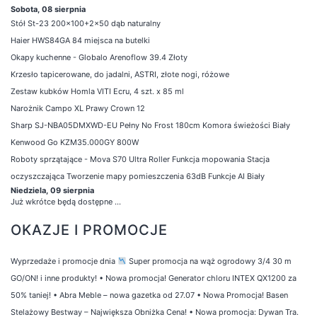
Sobota, 08 sierpnia
Stół St-23 200x100+2x50 dąb naturalny
Haier HWS84GA 84 miejsca na butelki
Okapy kuchenne - Globalo Arenoflow 39.4 Złoty
Krzesło tapicerowane, do jadalni, ASTRI, złote nogi, różowe
Zestaw kubków Homla VITI Ecru, 4 szt. x 85 ml
Narożnik Campo XL Prawy Crown 12
Sharp SJ-NBA05DMXWD-EU Pełny No Frost 180cm Komora świeżości Biały
Kenwood Go KZM35.000GY 800W
Roboty sprzątające - Mova S70 Ultra Roller Funkcja mopowania Stacja
oczyszczająca Tworzenie mapy pomieszczenia 63dB Funkcje AI Biały
Niedziela, 09 sierpnia
Już wkrótce będą dostępne ...
OKAZJE I PROMOCJE
Wyprzedaże i promocje dnia
Super promocja na wąż ogrodowy 3/4 30 m
GO/ON! i inne produkty!
•
Nowa promocja! Generator chloru INTEX QX1200 za
50% taniej!
•
Abra Meble – nowa gazetka od 27.07
•
Nowa Promocja! Basen
Stelażowy Bestway – Największa Obniżka Cena!
•
Nowa promocja: Dywan Tra.