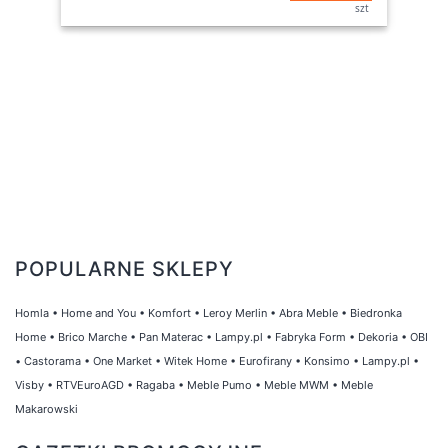
szt
POPULARNE SKLEPY
Homla
•
Home and You
•
Komfort
•
Leroy Merlin
•
Abra Meble
•
Biedronka
Home
•
Brico Marche
•
Pan Materac
•
Lampy.pl
•
Fabryka Form
•
Dekoria
•
OBI
•
Castorama
•
One Market
•
Witek Home
•
Eurofirany
•
Konsimo
•
Lampy.pl
•
Visby
•
RTVEuroAGD
•
Ragaba
•
Meble Pumo
•
Meble MWM
•
Meble
Makarowski