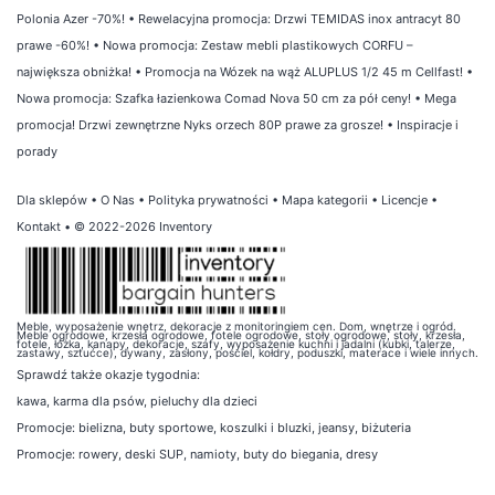
Polonia Azer -70%!
•
Rewelacyjna promocja: Drzwi TEMIDAS inox antracyt 80
prawe -60%!
•
Nowa promocja: Zestaw mebli plastikowych CORFU –
największa obniżka!
•
Promocja na Wózek na wąż ALUPLUS 1/2 45 m Cellfast!
•
Nowa promocja: Szafka łazienkowa Comad Nova 50 cm za pół ceny!
•
Mega
promocja! Drzwi zewnętrzne Nyks orzech 80P prawe za grosze!
•
Inspiracje i
porady
Dla sklepów
•
O Nas
•
Polityka prywatności
•
Mapa kategorii
•
Licencje
•
Kontakt
• © 2022-2026 Inventory
Meble, wyposażenie wnętrz, dekoracje z monitoringiem cen. Dom, wnętrze i ogród.
Meble ogrodowe, krzesła ogrodowe, fotele ogrodowe, stoły ogrodowe, stoły, krzesła,
fotele, łóżka, kanapy, dekoracje, szafy, wyposażenie kuchni i jadalni (kubki, talerze,
zastawy, sztućce), dywany, zasłony, pościel, kołdry, poduszki, materace i wiele innych.
Sprawdź także
okazje tygodnia
:
kawa
,
karma dla psów
,
pieluchy dla dzieci
Promocje:
bielizna
,
buty sportowe
,
koszulki i bluzki
,
jeansy
,
biżuteria
Promocje:
rowery
,
deski SUP
,
namioty
,
buty do biegania
,
dresy