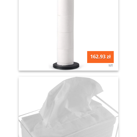
162.93 zł
szt