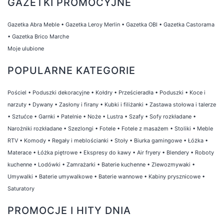
GAZETKI PROMOCYJNE
Gazetka Abra Meble
•
Gazetka Leroy Merlin
•
Gazetka OBI
•
Gazetka Castorama
•
Gazetka Brico Marche
Moje ulubione
POPULARNE KATEGORIE
Pościel
•
Poduszki dekoracyjne
•
Kołdry
•
Prześcieradła
•
Poduszki
•
Koce i
narzuty
•
Dywany
•
Zasłony i firany
•
Kubki i filiżanki
•
Zastawa stołowa i talerze
•
Sztućce
•
Garnki
•
Patelnie
•
Noże
•
Lustra
•
Szafy
•
Sofy rozkładane
•
Narożniki rozkładane
•
Szezlongi
•
Fotele
•
Fotele z masażem
•
Stoliki
•
Meble
RTV
•
Komody
•
Regały i meblościanki
•
Stoły
•
Biurka gamingowe
•
Łóżka
•
Materace
•
Łóżka piętrowe
•
Ekspresy do kawy
•
Air fryery
•
Blendery
•
Roboty
kuchenne
•
Lodówki
•
Zamrażarki
•
Baterie kuchenne
•
Zlewozmywaki
•
Umywalki
•
Baterie umywalkowe
•
Baterie wannowe
•
Kabiny prysznicowe
•
Saturatory
PROMOCJE I HITY DNIA