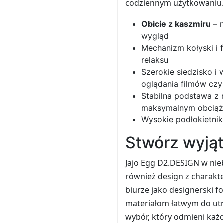
codziennym użytkowaniu
Obicie z kaszmiru
– m
wygląd
Mechanizm kołyski i 
relaksu
Szerokie siedzisko i
oglądania filmów cz
Stabilna podstawa z
maksymalnym obciąż
Wysokie podłokietnik
Stwórz wyjąt
Jajo Egg D2.DESIGN w nieb
również design z charakt
biurze jako designerski fo
materiałom łatwym do utrz
wybór, który odmieni każ