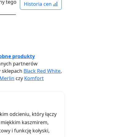
ny tego
Historia cen
obne produkty
nych partnerów
w sklepach
Black Red White
,
Merlin
czy
Komfort
im odcieniu, który łączy
y miękkim kaszmirem,
y i funkcję kołyski,