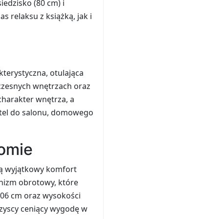
iedzisko (80 cm) i
 relaksu z książką, jak i
kterystyczna, otulająca
czesnych wnętrzach oraz
charakter wnętrza, a
fotel do salonu, domowego
omie
ją wyjątkowy komfort
nizm obrotowy, które
106 cm oraz wysokości
wszyscy ceniący wygodę w