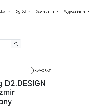
okój
Ogród
Oświetlenie
Wyposażenie
gg D2.DESIGN
zmir
any