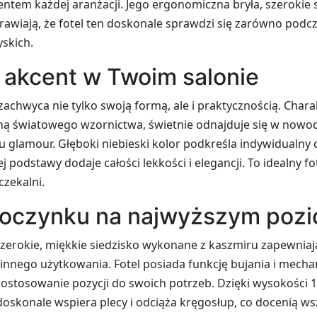
entem każdej aranżacji. Jego ergonomiczna bryła, szerokie s
awiają, że fotel ten doskonale sprawdzi się zarówno podczas
skich.
akcent w Twoim salonie
zachwyca nie tylko swoją formą, ale i praktycznością. Chara
ną światowego wzornictwa, świetnie odnajduje się w nowo
lu glamour. Głęboki niebieski kolor podkreśla indywidualny 
j podstawy dodaje całości lekkości i elegancji. To idealny 
czekalni.
oczynku na najwyższym pozi
szerokie, miękkie siedzisko wykonane z kaszmiru zapewnia
nnego użytkowania. Fotel posiada funkcję bujania i mecha
stosowanie pozycji do swoich potrzeb. Dzięki wysokości 
 doskonale wspiera plecy i odciąża kręgosłup, co docenią 