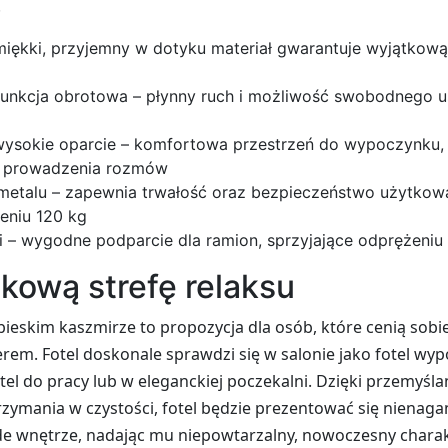
.
iękki, przyjemny w dotyku materiał gwarantuje wyjątkową
funkcja obrotowa – płynny ruch i możliwość swobodnego u
 wysokie oparcie – komfortowa przestrzeń do wypoczynku, 
y prowadzenia rozmów
 metalu – zapewnia trwałość oraz bezpieczeństwo użytkow
eniu 120 kg
i – wygodne podparcie dla ramion, sprzyjające odprężeniu
kową strefę relaksu
ieskim kaszmirze to propozycja dla osób, które cenią sobie
erem. Fotel doskonale sprawdzi się w salonie jako fotel
tel do pracy lub w eleganckiej poczekalni. Dzięki przemyślan
ymania w czystości, fotel będzie prezentować się nienagan
de wnętrze, nadając mu niepowtarzalny, nowoczesny charak