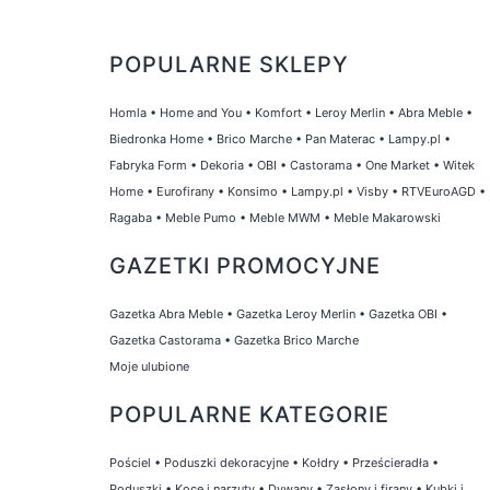
POPULARNE SKLEPY
Homla
•
Home and You
•
Komfort
•
Leroy Merlin
•
Abra Meble
•
Biedronka Home
•
Brico Marche
•
Pan Materac
•
Lampy.pl
•
Fabryka Form
•
Dekoria
•
OBI
•
Castorama
•
One Market
•
Witek
Home
•
Eurofirany
•
Konsimo
•
Lampy.pl
•
Visby
•
RTVEuroAGD
•
Ragaba
•
Meble Pumo
•
Meble MWM
•
Meble Makarowski
GAZETKI PROMOCYJNE
Gazetka Abra Meble
•
Gazetka Leroy Merlin
•
Gazetka OBI
•
Gazetka Castorama
•
Gazetka Brico Marche
Moje ulubione
POPULARNE KATEGORIE
Pościel
•
Poduszki dekoracyjne
•
Kołdry
•
Prześcieradła
•
Poduszki
•
Koce i narzuty
•
Dywany
•
Zasłony i firany
•
Kubki i