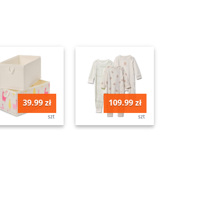
39.99 zł
109.99 zł
szt
szt