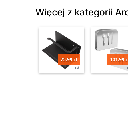
Więcej z kategorii A
75.99 zł
101.99 z
szt