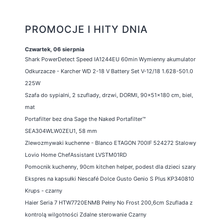
PROMOCJE I HITY DNIA
Czwartek, 06 sierpnia
Shark PowerDetect Speed IA1244EU 60min Wymienny akumulator
Odkurzacze - Karcher WD 2-18 V Battery Set V-12/18 1.628-501.0
225W
Szafa do sypialni, 2 szuflady, drzwi, DORMI, 90x51x180 cm, biel,
mat
Portafilter bez dna Sage the Naked Portafilter™
SEA304WLW0ZEU1, 58 mm
Zlewozmywaki kuchenne - Blanco ETAGON 700IF 524272 Stalowy
Lovio Home ChefAssistant LVSTM01RD
Pomocnik kuchenny, 90cm kitchen helper, podest dla dzieci szary
Ekspres na kapsułki Nescafé Dolce Gusto Genio S Plus KP340810
Krups - czarny
Haier Seria 7 HTW7720ENMB Pełny No Frost 200,6cm Szuflada z
kontrolą wilgotności Zdalne sterowanie Czarny