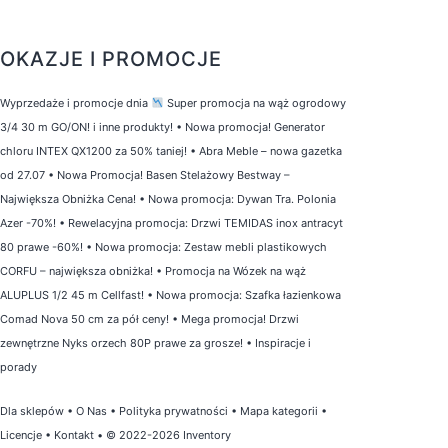
OKAZJE I PROMOCJE
Wyprzedaże i promocje dnia
Super promocja na wąż ogrodowy
3/4 30 m GO/ON! i inne produkty!
•
Nowa promocja! Generator
chloru INTEX QX1200 za 50% taniej!
•
Abra Meble – nowa gazetka
od 27.07
•
Nowa Promocja! Basen Stelażowy Bestway –
Największa Obniżka Cena!
•
Nowa promocja: Dywan Tra. Polonia
Azer -70%!
•
Rewelacyjna promocja: Drzwi TEMIDAS inox antracyt
80 prawe -60%!
•
Nowa promocja: Zestaw mebli plastikowych
CORFU – największa obniżka!
•
Promocja na Wózek na wąż
ALUPLUS 1/2 45 m Cellfast!
•
Nowa promocja: Szafka łazienkowa
Comad Nova 50 cm za pół ceny!
•
Mega promocja! Drzwi
zewnętrzne Nyks orzech 80P prawe za grosze!
•
Inspiracje i
porady
Dla sklepów
•
O Nas
•
Polityka prywatności
•
Mapa kategorii
•
Licencje
•
Kontakt
• © 2022-2026 Inventory