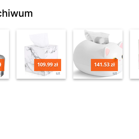
rchiwum
ł
109.99 zł
141.53 zł
szt
szt
szt