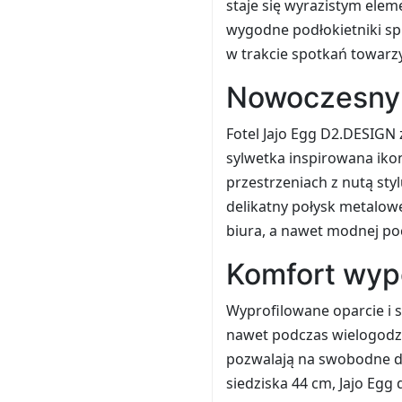
staje się wyrazistym elem
wygodne podłokietniki spr
w trakcie spotkań towarzy
Nowoczesny 
Fotel Jajo Egg D2.DESIGN 
sylwetka inspirowana iko
przestrzeniach z nutą sty
delikatny połysk metalowe
biura, a nawet modnej po
Komfort wyp
Wyprofilowane oparcie i 
nawet podczas wielogodzi
pozwalają na swobodne do
siedziska 44 cm, Jajo Egg