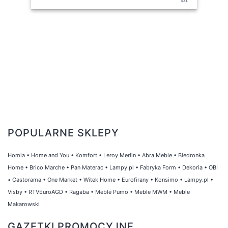
POPULARNE SKLEPY
Homla
•
Home and You
•
Komfort
•
Leroy Merlin
•
Abra Meble
•
Biedronka
Home
•
Brico Marche
•
Pan Materac
•
Lampy.pl
•
Fabryka Form
•
Dekoria
•
OBI
•
Castorama
•
One Market
•
Witek Home
•
Eurofirany
•
Konsimo
•
Lampy.pl
•
Visby
•
RTVEuroAGD
•
Ragaba
•
Meble Pumo
•
Meble MWM
•
Meble
Makarowski
GAZETKI PROMOCYJNE