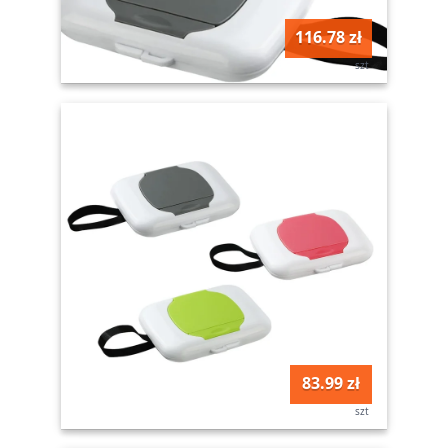
116.78 zł
szt
83.99 zł
szt