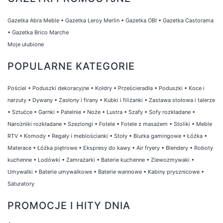
Gazetka Abra Meble
•
Gazetka Leroy Merlin
•
Gazetka OBI
•
Gazetka Castorama
•
Gazetka Brico Marche
Moje ulubione
POPULARNE KATEGORIE
Pościel
•
Poduszki dekoracyjne
•
Kołdry
•
Prześcieradła
•
Poduszki
•
Koce i
narzuty
•
Dywany
•
Zasłony i firany
•
Kubki i filiżanki
•
Zastawa stołowa i talerze
•
Sztućce
•
Garnki
•
Patelnie
•
Noże
•
Lustra
•
Szafy
•
Sofy rozkładane
•
Narożniki rozkładane
•
Szezlongi
•
Fotele
•
Fotele z masażem
•
Stoliki
•
Meble
RTV
•
Komody
•
Regały i meblościanki
•
Stoły
•
Biurka gamingowe
•
Łóżka
•
Materace
•
Łóżka piętrowe
•
Ekspresy do kawy
•
Air fryery
•
Blendery
•
Roboty
kuchenne
•
Lodówki
•
Zamrażarki
•
Baterie kuchenne
•
Zlewozmywaki
•
Umywalki
•
Baterie umywalkowe
•
Baterie wannowe
•
Kabiny prysznicowe
•
Saturatory
PROMOCJE I HITY DNIA