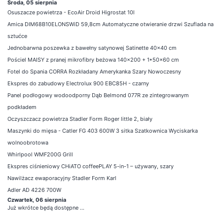
Środa, 05 sierpnia
Osuszacze powietrza - EcoAir Droid Higrostat 10l
Amica DIM68B10ELONSWiD 59,8cm Automatyczne otwieranie drzwi Szuflada na
sztućce
Jednobarwna poszewka z bawełny satynowej Satinette 40x40 cm
Pościel MAISY z pranej mikrofibry beżowa 140x200 + 1*50x60 cm
Fotel do Spania CORRA Rozkładany Amerykanka Szary Nowoczesny
Ekspres do zabudowy Electrolux 900 EBC85H - czarny
Panel podłogowy wodoodporny Dąb Belmond 077R ze zintegrowanym
podkładem
Oczyszczacz powietrza Stadler Form Roger little 2, biały
Maszynki do mięsa - Catler FG 403 600W 3 sitka Szatkownica Wyciskarka
wolnoobrotowa
Whirlpool WMF200G Grill
Ekspres ciśnieniowy CHiATO coffeePLAY 5-in-1 – używany, szary
Nawilżacz ewaporacyjny Stadler Form Karl
Adler AD 4226 700W
Czwartek, 06 sierpnia
Już wkrótce będą dostępne ...