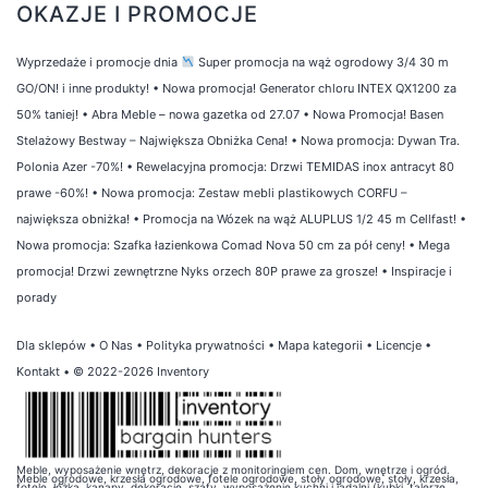
OKAZJE I PROMOCJE
Wyprzedaże i promocje dnia
Super promocja na wąż ogrodowy 3/4 30 m
GO/ON! i inne produkty!
•
Nowa promocja! Generator chloru INTEX QX1200 za
50% taniej!
•
Abra Meble – nowa gazetka od 27.07
•
Nowa Promocja! Basen
Stelażowy Bestway – Największa Obniżka Cena!
•
Nowa promocja: Dywan Tra.
Polonia Azer -70%!
•
Rewelacyjna promocja: Drzwi TEMIDAS inox antracyt 80
prawe -60%!
•
Nowa promocja: Zestaw mebli plastikowych CORFU –
największa obniżka!
•
Promocja na Wózek na wąż ALUPLUS 1/2 45 m Cellfast!
•
Nowa promocja: Szafka łazienkowa Comad Nova 50 cm za pół ceny!
•
Mega
promocja! Drzwi zewnętrzne Nyks orzech 80P prawe za grosze!
•
Inspiracje i
porady
Dla sklepów
•
O Nas
•
Polityka prywatności
•
Mapa kategorii
•
Licencje
•
Kontakt
• © 2022-2026 Inventory
Meble, wyposażenie wnętrz, dekoracje z monitoringiem cen. Dom, wnętrze i ogród.
Meble ogrodowe, krzesła ogrodowe, fotele ogrodowe, stoły ogrodowe, stoły, krzesła,
fotele, łóżka, kanapy, dekoracje, szafy, wyposażenie kuchni i jadalni (kubki, talerze,