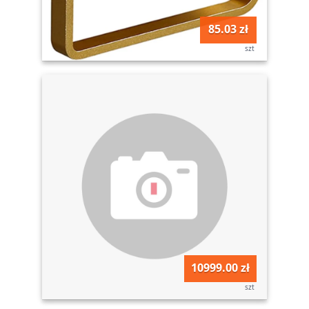
85.03 zł
szt
10999.00 zł
szt