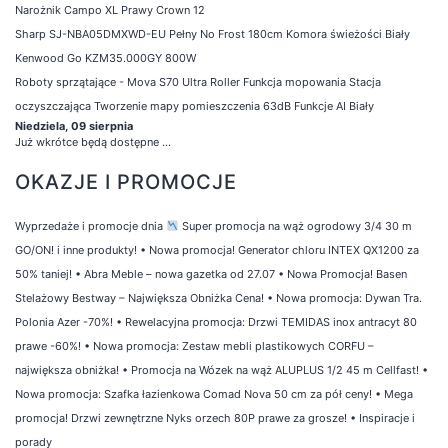
Narożnik Campo XL Prawy Crown 12
Sharp SJ-NBA05DMXWD-EU Pełny No Frost 180cm Komora świeżości Biały
Kenwood Go KZM35.000GY 800W
Roboty sprzątające - Mova S70 Ultra Roller Funkcja mopowania Stacja
oczyszczająca Tworzenie mapy pomieszczenia 63dB Funkcje AI Biały
Niedziela, 09 sierpnia
Już wkrótce będą dostępne ...
OKAZJE I PROMOCJE
Wyprzedaże i promocje dnia
Super promocja na wąż ogrodowy 3/4 30 m
GO/ON! i inne produkty!
•
Nowa promocja! Generator chloru INTEX QX1200 za
50% taniej!
•
Abra Meble – nowa gazetka od 27.07
•
Nowa Promocja! Basen
Stelażowy Bestway – Największa Obniżka Cena!
•
Nowa promocja: Dywan Tra.
Polonia Azer -70%!
•
Rewelacyjna promocja: Drzwi TEMIDAS inox antracyt 80
prawe -60%!
•
Nowa promocja: Zestaw mebli plastikowych CORFU –
największa obniżka!
•
Promocja na Wózek na wąż ALUPLUS 1/2 45 m Cellfast!
•
Nowa promocja: Szafka łazienkowa Comad Nova 50 cm za pół ceny!
•
Mega
promocja! Drzwi zewnętrzne Nyks orzech 80P prawe za grosze!
•
Inspiracje i
porady