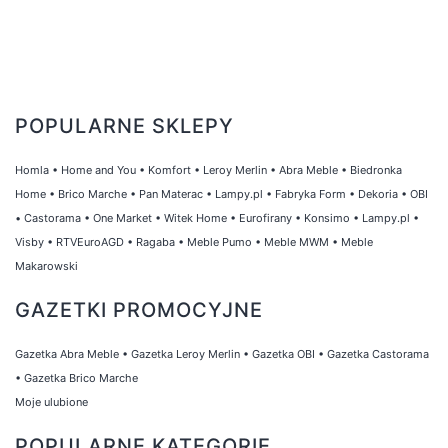
POPULARNE SKLEPY
Homla
•
Home and You
•
Komfort
•
Leroy Merlin
•
Abra Meble
•
Biedronka
Home
•
Brico Marche
•
Pan Materac
•
Lampy.pl
•
Fabryka Form
•
Dekoria
•
OBI
•
Castorama
•
One Market
•
Witek Home
•
Eurofirany
•
Konsimo
•
Lampy.pl
•
Visby
•
RTVEuroAGD
•
Ragaba
•
Meble Pumo
•
Meble MWM
•
Meble
Makarowski
GAZETKI PROMOCYJNE
Gazetka Abra Meble
•
Gazetka Leroy Merlin
•
Gazetka OBI
•
Gazetka Castorama
•
Gazetka Brico Marche
Moje ulubione
POPULARNE KATEGORIE