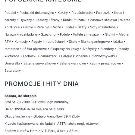
Pościel
•
Poduszki dekoracyjne
•
Kołdry
•
Prześcieradła
•
Poduszki
•
Koce i
narzuty
•
Dywany
•
Zasłony i firany
•
Kubki i filiżanki
•
Zastawa stołowa i talerze
•
Sztućce
•
Garnki
•
Patelnie
•
Noże
•
Lustra
•
Szafy
•
Sofy rozkładane
•
Narożniki rozkładane
•
Szezlongi
•
Fotele
•
Fotele z masażem
•
Stoliki
•
Meble
RTV
•
Komody
•
Regały i meblościanki
•
Stoły
•
Biurka gamingowe
•
Łóżka
•
Materace
•
Łóżka piętrowe
•
Ekspresy do kawy
•
Air fryery
•
Blendery
•
Roboty
kuchenne
•
Lodówki
•
Zamrażarki
•
Baterie kuchenne
•
Zlewozmywaki
•
Umywalki
•
Baterie umywalkowe
•
Baterie wannowe
•
Kabiny prysznicowe
•
Saturatory
PROMOCJE I HITY DNIA
Sobota, 08 sierpnia
Stół St-23 200x100+2x50 dąb naturalny
Haier HWS84GA 84 miejsca na butelki
Okapy kuchenne - Globalo Arenoflow 39.4 Złoty
Krzesło tapicerowane, do jadalni, ASTRI, złote nogi, różowe
Zestaw kubków Homla VITI Ecru, 4 szt. x 85 ml