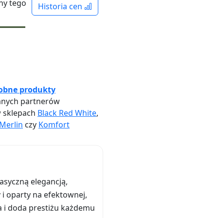
ny tego
Historia cen
obne produkty
nych partnerów
w sklepach
Black Red White
,
Merlin
czy
Komfort
asyczną elegancją,
i oparty na efektownej,
a i doda prestiżu każdemu