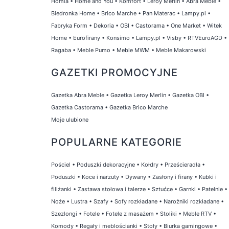
Homla
•
Home and You
•
Komfort
•
Leroy Merlin
•
Abra Meble
•
Biedronka Home
•
Brico Marche
•
Pan Materac
•
Lampy.pl
•
Fabryka Form
•
Dekoria
•
OBI
•
Castorama
•
One Market
•
Witek
Home
•
Eurofirany
•
Konsimo
•
Lampy.pl
•
Visby
•
RTVEuroAGD
•
Ragaba
•
Meble Pumo
•
Meble MWM
•
Meble Makarowski
GAZETKI PROMOCYJNE
Gazetka Abra Meble
•
Gazetka Leroy Merlin
•
Gazetka OBI
•
Gazetka Castorama
•
Gazetka Brico Marche
Moje ulubione
POPULARNE KATEGORIE
Pościel
•
Poduszki dekoracyjne
•
Kołdry
•
Prześcieradła
•
Poduszki
•
Koce i narzuty
•
Dywany
•
Zasłony i firany
•
Kubki i
filiżanki
•
Zastawa stołowa i talerze
•
Sztućce
•
Garnki
•
Patelnie
•
Noże
•
Lustra
•
Szafy
•
Sofy rozkładane
•
Narożniki rozkładane
•
Szezlongi
•
Fotele
•
Fotele z masażem
•
Stoliki
•
Meble RTV
•
Komody
•
Regały i meblościanki
•
Stoły
•
Biurka gamingowe
•