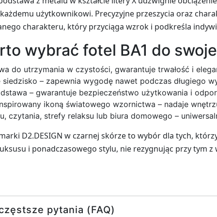
 podstawa z metalu w kształcie litery X udźwignie obciążeni
każdemu użytkownikowi. Precyzyjne przeszycia oraz chara
nego charakteru, który przyciąga wzrok i podkreśla indywi
rto wybrać fotel BA1 do swo
wa do utrzymania w czystości, gwarantuje trwałość i elega
ne siedzisko – zapewnia wygodę nawet podczas długiego 
odstawa – gwarantuje bezpieczeństwo użytkowania i odpo
nspirowany ikoną światowego wzornictwa – nadaje wnętrzu
nu, czytania, strefy relaksu lub biura domowego – uniwers
arki D2.DESIGN w czarnej skórze to wybór dla tych, któr
uksusu i ponadczasowego stylu, nie rezygnując przy tym 
częstsze pytania (FAQ)