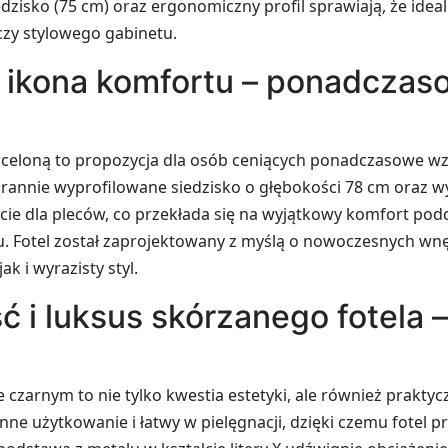
dzisko (75 cm) oraz ergonomiczny profil sprawiają, że ideal
 czy stylowego gabinetu.
ikona komfortu – ponadczaso
rceloną to propozycja dla osób ceniących ponadczasowe w
rannie wyprofilowane siedzisko o głębokości 78 cm oraz w
cie dla pleców, co przekłada się na wyjątkowy komfort pod
mu. Fotel został zaprojektowany z myślą o nowoczesnych wnęt
k i wyrazisty styl.
 i luksus skórzanego fotela –
czarnym to nie tylko kwestia estetyki, ale również praktycz
nne użytkowanie i łatwy w pielęgnacji, dzięki czemu fotel p