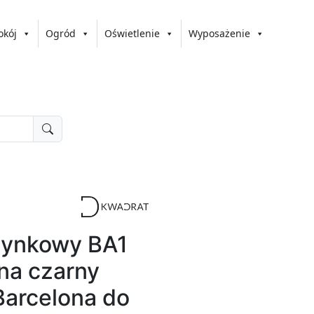
okój
Ogród
Oświetlenie
Wyposażenie
zynkowy BA1
lna czarny
Barcelona do