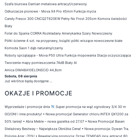
Szafa biurowa Damian metalowa antracyt/czerwony
Odkurzacze pionowe - Mova X4 Pro 45min Funkcja mycia
Candy Fresco 300 CNCQ2T620EW Pełny No Frost 205cm Komora świeżości
Biały
Fotel do Spania CORRA Rozkładany Amerykanka Szary Nowoczesny
Półki ścienne 4 szt. na przyprawy, książki półki wiszące nowoczesne białe
Komoda Saon 1 dąb naturalny/czarny
Roboty sprzątające - Mova P50 Ultra Funkcja mopowania Stacja oczyszczająca
Tworzenie mapy pomieszczenia 74dB Biały AI
Amica DIM48A10ELONSCiD 44,8cm
Sobota, 08 sierpnia
Już wkrótce będą dostępne ...
OKAZJE I PROMOCJE
Wyprzedaże i promocje dnia
Super promocja na wąż ogrodowy 3/4 30 m
GO/ON! i inne produkty!
•
Nowa promocja! Generator chloru INTEX QX1200 za
50% taniej!
•
Abra Meble – nowa gazetka od 27.07
•
Nowa Promocja! Basen
Stelażowy Bestway – Największa Obniżka Cena!
•
Nowa promocja: Dywan Tra.
Polonia Azer -70%!
•
Rewelacyjna promocja: Drzwi TEMIDAS inox antracyt 80