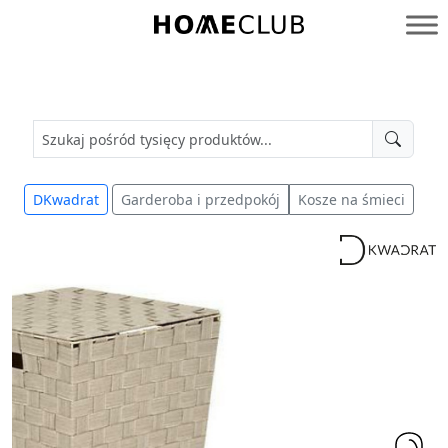
Przejdź
do
Homeclub
treści
DKwadrat
Garderoba i przedpokój
Kosze na śmieci