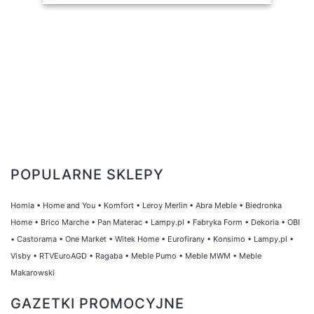
POPULARNE SKLEPY
Homla
•
Home and You
•
Komfort
•
Leroy Merlin
•
Abra Meble
•
Biedronka
Home
•
Brico Marche
•
Pan Materac
•
Lampy.pl
•
Fabryka Form
•
Dekoria
•
OBI
•
Castorama
•
One Market
•
Witek Home
•
Eurofirany
•
Konsimo
•
Lampy.pl
•
Visby
•
RTVEuroAGD
•
Ragaba
•
Meble Pumo
•
Meble MWM
•
Meble
Makarowski
GAZETKI PROMOCYJNE