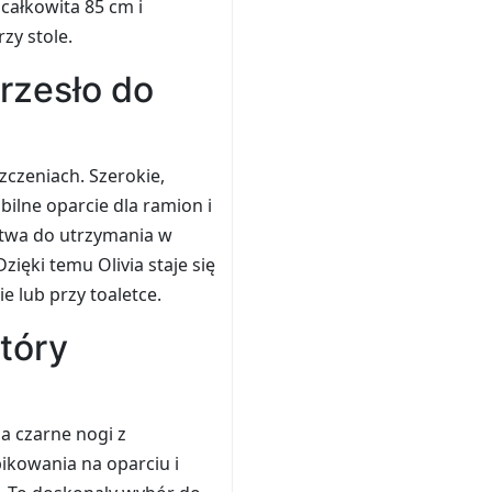
 całkowita 85 cm i
zy stole.
rzesło do
czeniach. Szerokie,
bilne oparcie dla ramion i
atwa do utrzymania w
zięki temu Olivia staje się
e lub przy toaletce.
tóry
a czarne nogi z
kowania na oparciu i