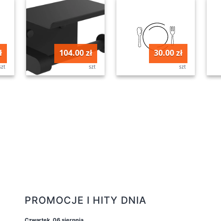
ł
104.00 zł
30.00 zł
szt
szt
szt
PROMOCJE I HITY DNIA
Czwartek, 06 sierpnia