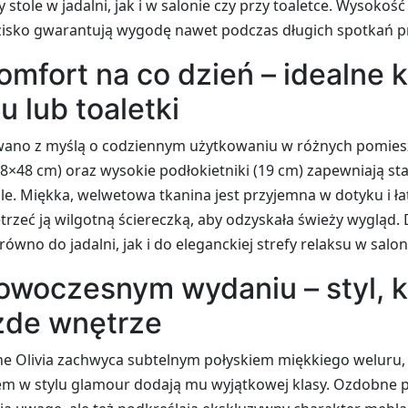
stole w jadalni, jak i w salonie czy przy toaletce. Wysokość
zisko gwarantują wygodę nawet podczas długich spotkań pr
mfort na co dzień – idealne k
nu lub toaletki
owano z myślą o codziennym użytkowaniu w różnych pomiesz
8×48 cm) oraz wysokie podłokietniki (19 cm) zapewniają sta
e. Miękka, welwetowa tkanina jest przyjemna w dotyku i ł
trzeć ją wilgotną ściereczką, aby odzyskała świeży wygląd. D
no do jadalni, jak i do eleganckiej strefy relaksu w saloni
owoczesnym wydaniu – styl, k
żde wnętrze
ne Olivia zachwyca subtelnym połyskiem miękkiego weluru, 
 w stylu glamour dodają mu wyjątkowej klasy. Ozdobne pi