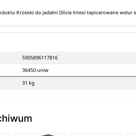
duktu Krzesło do jadalni Olivia Intesi tapicerowane welur 
5905896117816
36450-uniw
31 kg
rchiwum