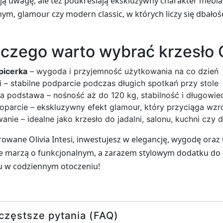
ają uwagę, ale też podkreślają ekskluzywny charakter mebl
ym, glamour czy modern classic, w których liczy się dbałoś
czego warto wybrać krzesło Ol
picerka
– wygoda i przyjemność użytkowania na co dzień
i – stabilne podparcie podczas długich spotkań przy stole
 podstawa – nośność aż do 120 kg, stabilność i długowi
 oparcie – ekskluzywny efekt glamour, który przyciąga wzr
nie – idealne jako krzesło do jadalni, salonu, kuchni czy d
rowane Olivia Intesi, inwestujesz w elegancję, wygodę oraz
óre marzą o funkcjonalnym, a zarazem stylowym dodatku d
u w codziennym otoczeniu!
częstsze pytania (FAQ)