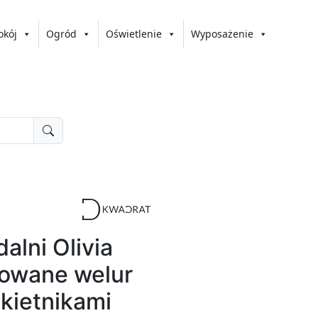
okój
Ogród
Oświetlenie
Wyposażenie
dalni Olivia
erowane welur
okietnikami