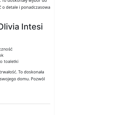
a. To doskonały wybór do
ć o detale i ponadczasowa
ivia Intesi
eczność
ok
o toaletki
 trwałość. To doskonała
o swojego domu. Pozwól