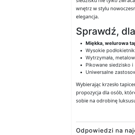
siedzisku nie tylko zwrac
wnętrz w stylu nowoczesn
elegancja.
Sprawdź, dla
Miękka, welurowa ta
Wysokie podłokietnik
Wytrzymała, metalowa
Pikowane siedzisko i
Uniwersalne zastosowa
Wybierając krzesło tapice
propozycja dla osób, kt
sobie na odrobinę luksus
Odpowiedzi na naj