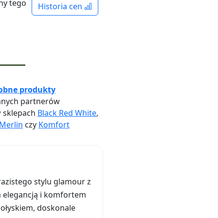
ny tego
Historia cen
obne produkty
nych partnerów
w sklepach
Black Red White
,
Merlin
czy
Komfort
razistego stylu glamour z
 elegancją i komfortem
połyskiem, doskonale