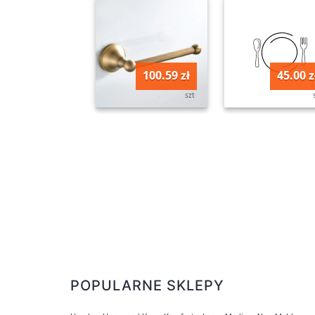
100.59 zł
45.00 z
szt
POPULARNE SKLEPY