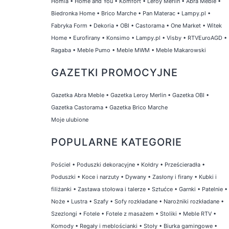
Homla
•
Home and You
•
Komfort
•
Leroy Merlin
•
Abra Meble
•
Biedronka Home
•
Brico Marche
•
Pan Materac
•
Lampy.pl
•
Fabryka Form
•
Dekoria
•
OBI
•
Castorama
•
One Market
•
Witek
Home
•
Eurofirany
•
Konsimo
•
Lampy.pl
•
Visby
•
RTVEuroAGD
•
Ragaba
•
Meble Pumo
•
Meble MWM
•
Meble Makarowski
GAZETKI PROMOCYJNE
Gazetka Abra Meble
•
Gazetka Leroy Merlin
•
Gazetka OBI
•
Gazetka Castorama
•
Gazetka Brico Marche
Moje ulubione
POPULARNE KATEGORIE
Pościel
•
Poduszki dekoracyjne
•
Kołdry
•
Prześcieradła
•
Poduszki
•
Koce i narzuty
•
Dywany
•
Zasłony i firany
•
Kubki i
filiżanki
•
Zastawa stołowa i talerze
•
Sztućce
•
Garnki
•
Patelnie
•
Noże
•
Lustra
•
Szafy
•
Sofy rozkładane
•
Narożniki rozkładane
•
Szezlongi
•
Fotele
•
Fotele z masażem
•
Stoliki
•
Meble RTV
•
Komody
•
Regały i meblościanki
•
Stoły
•
Biurka gamingowe
•