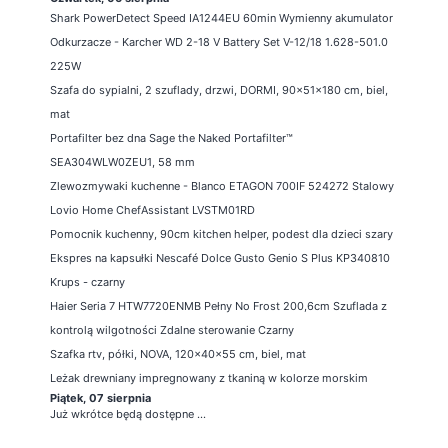
Shark PowerDetect Speed IA1244EU 60min Wymienny akumulator
Odkurzacze - Karcher WD 2-18 V Battery Set V-12/18 1.628-501.0
225W
Szafa do sypialni, 2 szuflady, drzwi, DORMI, 90x51x180 cm, biel,
mat
Portafilter bez dna Sage the Naked Portafilter™
SEA304WLW0ZEU1, 58 mm
Zlewozmywaki kuchenne - Blanco ETAGON 700IF 524272 Stalowy
Lovio Home ChefAssistant LVSTM01RD
Pomocnik kuchenny, 90cm kitchen helper, podest dla dzieci szary
Ekspres na kapsułki Nescafé Dolce Gusto Genio S Plus KP340810
Krups - czarny
Haier Seria 7 HTW7720ENMB Pełny No Frost 200,6cm Szuflada z
kontrolą wilgotności Zdalne sterowanie Czarny
Szafka rtv, półki, NOVA, 120x40x55 cm, biel, mat
Leżak drewniany impregnowany z tkaniną w kolorze morskim
Piątek, 07 sierpnia
Już wkrótce będą dostępne ...