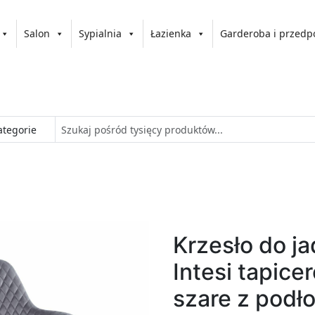
Salon
Sypialnia
Łazienka
Garderoba i przedp
Krzesło do ja
Intesi tapic
szare z podł