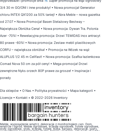
Wyprzedaże i promocje dnia
Super promocja na wąż ogrodowy
3/4 30 m GO/ON! i inne produkty!
•
Nowa promocja! Generator
chloru INTEX QX1200 za 50% taniej!
•
Abra Meble – nowa gazetka
od 27.07
•
Nowa Promocja! Basen Stelażowy Bestway –
Największa Obniżka Cena!
•
Nowa promocja: Dywan Tra. Polonia
Azer -70%!
•
Rewelacyjna promocja: Drzwi TEMIDAS inox antracyt
80 prawe -60%!
•
Nowa promocja: Zestaw mebli plastikowych
CORFU – największa obniżka!
•
Promocja na Wózek na wąż
ALUPLUS 1/2 45 m Cellfast!
•
Nowa promocja: Szafka łazienkowa
Comad Nova 50 cm za pół ceny!
•
Mega promocja! Drzwi
zewnętrzne Nyks orzech 80P prawe za grosze!
•
Inspiracje i
porady
Dla sklepów
•
O Nas
•
Polityka prywatności
•
Mapa kategorii
•
Licencje
•
Kontakt
• © 2022-2026 Inventory
Meble, wyposażenie wnętrz, dekoracje z monitoringiem cen. Dom,
wnętrze i ogród. Meble ogrodowe, krzesła ogrodowe, fotele ogrodowe,
stoły ogrodowe, stoły, krzesła, fotele, łóżka, kanapy, dekoracje, szafy,
wyposażenie kuchni i jadalni (kubki, talerze, zastawy, sztućce), dywany,