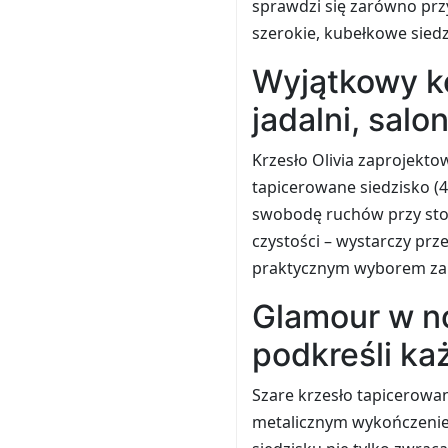
sprawdzi się zarówno przy 
szerokie, kubełkowe sied
Wyjątkowy ko
jadalni, salo
Krzesło Olivia zaprojekt
tapicerowane siedzisko (4
swobodę ruchów przy stol
czystości – wystarczy prze
praktycznym wyborem zarów
Glamour w n
podkreśli ka
Szare krzesło tapicerowa
metalicznym wykończeniem