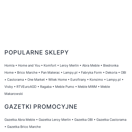
POPULARNE SKLEPY
Homla
•
Home and You
•
Komfort
•
Leroy Merlin
•
Abra Meble
•
Biedronka
Home
•
Brico Marche
•
Pan Materac
•
Lampy.pl
•
Fabryka Form
•
Dekoria
•
OBI
•
Castorama
•
One Market
•
Witek Home
•
Eurofirany
•
Konsimo
•
Lampy.pl
•
Visby
•
RTVEuroAGD
•
Ragaba
•
Meble Pumo
•
Meble MWM
•
Meble
Makarowski
GAZETKI PROMOCYJNE
Gazetka Abra Meble
•
Gazetka Leroy Merlin
•
Gazetka OBI
•
Gazetka Castorama
•
Gazetka Brico Marche