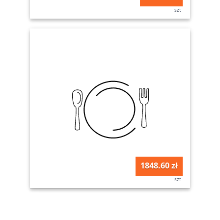
szt
1848.60 zł
szt