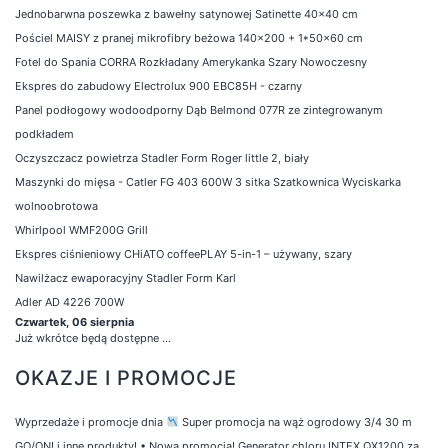
Jednobarwna poszewka z bawełny satynowej Satinette 40x40 cm
Pościel MAISY z pranej mikrofibry beżowa 140x200 + 1*50x60 cm
Fotel do Spania CORRA Rozkładany Amerykanka Szary Nowoczesny
Ekspres do zabudowy Electrolux 900 EBC85H - czarny
Panel podłogowy wodoodporny Dąb Belmond 077R ze zintegrowanym
podkładem
Oczyszczacz powietrza Stadler Form Roger little 2, biały
Maszynki do mięsa - Catler FG 403 600W 3 sitka Szatkownica Wyciskarka
wolnoobrotowa
Whirlpool WMF200G Grill
Ekspres ciśnieniowy CHiATO coffeePLAY 5-in-1 – używany, szary
Nawilżacz ewaporacyjny Stadler Form Karl
Adler AD 4226 700W
Czwartek, 06 sierpnia
Już wkrótce będą dostępne ...
OKAZJE I PROMOCJE
Wyprzedaże i promocje dnia
Super promocja na wąż ogrodowy 3/4 30 m
GO/ON! i inne produkty!
•
Nowa promocja! Generator chloru INTEX QX1200 za