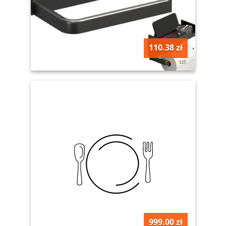
110.38 zł
szt
999.00 zł