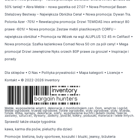
50% taniej!
•
Abra Meble – nowa gazetka od 27.07
•
Nowa Promocja! Basen
Stelażowy Bestway – Największa Obniżka Cena!
•
Nowa promocja: Dywan Tra.
Polonia Azer -70%!
•
Rewelacyjna promocja: Drzwi TEMIDAS inox antracyt 80
prawe -60%!
•
Nowa promocja: Zestaw mebli plastikowych CORFU –
największa obniżka!
•
Promocja na Wózek na wąż ALUPLUS 1/2 45 m Cellfast!
•
Nowa promocja: Szafka łazienkowa Comad Nova 50 cm za pół ceny!
•
Mega
promocja! Drzwi zewnętrzne Nyks orzech 80P prawe za grosze!
•
Inspiracje i
porady
Dla sklepów
•
O Nas
•
Polityka prywatności
•
Mapa kategorii
•
Licencje
•
Kontakt
• © 2022-2026 Inventory
Meble, wyposażenie wnętrz, dekoracje z monitoringiem cen. Dom, wnętrze i ogród.
Meble ogrodowe, krzesła ogrodowe, fotele ogrodowe, stoły ogrodowe, stoły, krzesła,
fotele, łóżka, kanapy, dekoracje, szafy, wyposażenie kuchni i jadalni (kubki, talerze,
zastawy, sztućce), dywany, zasłony, pościel, kołdry, poduszki, materace i wiele innych.
Sprawdź także
okazje tygodnia
:
kawa
,
karma dla psów
,
pieluchy dla dzieci
Promocje:
bielizna
,
buty sportowe
,
koszulki i bluzki
,
jeansy
,
biżuteria