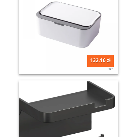
132.16 zł
szt