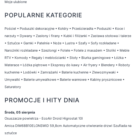
Moje ulubione
POPULARNE KATEGORIE
Pościel
•
Poduszki dekoracyjne
•
Kołdry
•
Prześcieradła
•
Poduszki
•
Koce i
narzuty
•
Dywany
•
Zasłony i firany
•
Kubki i filiżanki
•
Zastawa stołowa i talerze
•
Sztućce
•
Garnki
•
Patelnie
•
Noże
•
Lustra
•
Szafy
•
Sofy rozkładane
•
Narożniki rozkładane
•
Szezlongi
•
Fotele
•
Fotele z masażem
•
Stoliki
•
Meble
RTV
•
Komody
•
Regały i meblościanki
•
Stoły
•
Biurka gamingowe
•
Łóżka
•
Materace
•
Łóżka piętrowe
•
Ekspresy do kawy
•
Air fryery
•
Blendery
•
Roboty
kuchenne
•
Lodówki
•
Zamrażarki
•
Baterie kuchenne
•
Zlewozmywaki
•
Umywalki
•
Baterie umywalkowe
•
Baterie wannowe
•
Kabiny prysznicowe
•
Saturatory
PROMOCJE I HITY DNIA
Środa, 05 sierpnia
Osuszacze powietrza - EcoAir Droid Higrostat 10l
Amica DIM68B10ELONSWiD 59,8cm Automatyczne otwieranie drzwi Szuflada na
sztućce