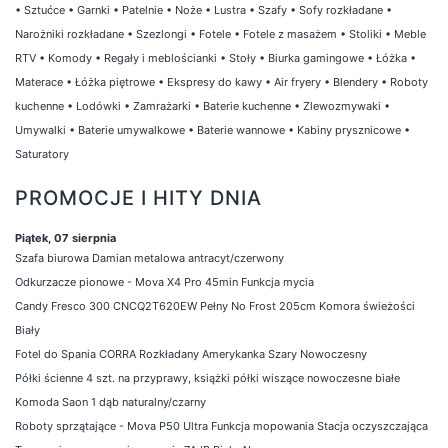
•
Sztućce
•
Garnki
•
Patelnie
•
Noże
•
Lustra
•
Szafy
•
Sofy rozkładane
•
Narożniki rozkładane
•
Szezlongi
•
Fotele
•
Fotele z masażem
•
Stoliki
•
Meble
RTV
•
Komody
•
Regały i meblościanki
•
Stoły
•
Biurka gamingowe
•
Łóżka
•
Materace
•
Łóżka piętrowe
•
Ekspresy do kawy
•
Air fryery
•
Blendery
•
Roboty
kuchenne
•
Lodówki
•
Zamrażarki
•
Baterie kuchenne
•
Zlewozmywaki
•
Umywalki
•
Baterie umywalkowe
•
Baterie wannowe
•
Kabiny prysznicowe
•
Saturatory
PROMOCJE I HITY DNIA
Piątek, 07 sierpnia
Szafa biurowa Damian metalowa antracyt/czerwony
Odkurzacze pionowe - Mova X4 Pro 45min Funkcja mycia
Candy Fresco 300 CNCQ2T620EW Pełny No Frost 205cm Komora świeżości
Biały
Fotel do Spania CORRA Rozkładany Amerykanka Szary Nowoczesny
Półki ścienne 4 szt. na przyprawy, książki półki wiszące nowoczesne białe
Komoda Saon 1 dąb naturalny/czarny
Roboty sprzątające - Mova P50 Ultra Funkcja mopowania Stacja oczyszczająca