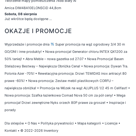
Tworzenie mapy pomieszczenia 74dB Biały AI
Amica DIM48A10ELONSCiD 44,8cm
Sobota, 08 sierpnia
Już wkrótce będą dostępne ...
OKAZJE I PROMOCJE
Wyprzedaże i promocje dnia
Super promocja na wąż ogrodowy 3/4 30 m
GO/ON! i inne produkty!
•
Nowa promocja! Generator chloru INTEX QX1200 za
50% taniej!
•
Abra Meble – nowa gazetka od 27.07
•
Nowa Promocja! Basen
Stelażowy Bestway – Największa Obniżka Cena!
•
Nowa promocja: Dywan Tra.
Polonia Azer -70%!
•
Rewelacyjna promocja: Drzwi TEMIDAS inox antracyt 80
prawe -60%!
•
Nowa promocja: Zestaw mebli plastikowych CORFU –
największa obniżka!
•
Promocja na Wózek na wąż ALUPLUS 1/2 45 m Cellfast!
•
Nowa promocja: Szafka łazienkowa Comad Nova 50 cm za pół ceny!
•
Mega
promocja! Drzwi zewnętrzne Nyks orzech 80P prawe za grosze!
•
Inspiracje i
porady
Dla sklepów
•
O Nas
•
Polityka prywatności
•
Mapa kategorii
•
Licencje
•
Kontakt
• © 2022-2026 Inventory