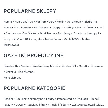
POPULARNE SKLEPY
Homla
•
Home and You
•
Komfort
•
Leroy Merlin
•
Abra Meble
•
Biedronka
Home
•
Brico Marche
•
Pan Materac
•
Lampy.pl
•
Fabryka Form
•
Dekoria
•
OBI
•
Castorama
•
One Market
•
Witek Home
•
Eurofirany
•
Konsimo
•
Lampy.pl
•
Visby
•
RTVEuroAGD
•
Ragaba
•
Meble Pumo
•
Meble MWM
•
Meble
Makarowski
GAZETKI PROMOCYJNE
Gazetka Abra Meble
•
Gazetka Leroy Merlin
•
Gazetka OBI
•
Gazetka Castorama
•
Gazetka Brico Marche
Moje ulubione
POPULARNE KATEGORIE
Pościel
•
Poduszki dekoracyjne
•
Kołdry
•
Prześcieradła
•
Poduszki
•
Koce i
narzuty
•
Dywany
•
Zasłony i firany
•
Kubki i filiżanki
•
Zastawa stołowa i talerze