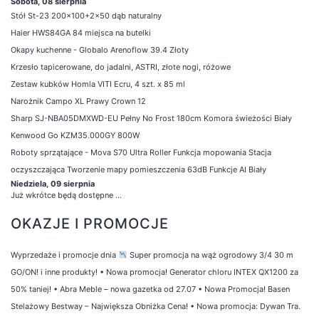
Sobota, 08 sierpnia
Stół St-23 200x100+2x50 dąb naturalny
Haier HWS84GA 84 miejsca na butelki
Okapy kuchenne - Globalo Arenoflow 39.4 Złoty
Krzesło tapicerowane, do jadalni, ASTRI, złote nogi, różowe
Zestaw kubków Homla VITI Ecru, 4 szt. x 85 ml
Narożnik Campo XL Prawy Crown 12
Sharp SJ-NBA05DMXWD-EU Pełny No Frost 180cm Komora świeżości Biały
Kenwood Go KZM35.000GY 800W
Roboty sprzątające - Mova S70 Ultra Roller Funkcja mopowania Stacja
oczyszczająca Tworzenie mapy pomieszczenia 63dB Funkcje AI Biały
Niedziela, 09 sierpnia
Już wkrótce będą dostępne ...
OKAZJE I PROMOCJE
Wyprzedaże i promocje dnia
Super promocja na wąż ogrodowy 3/4 30 m
GO/ON! i inne produkty!
•
Nowa promocja! Generator chloru INTEX QX1200 za
50% taniej!
•
Abra Meble – nowa gazetka od 27.07
•
Nowa Promocja! Basen
Stelażowy Bestway – Największa Obniżka Cena!
•
Nowa promocja: Dywan Tra.