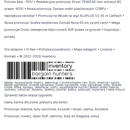
Polonia Azer -70%!
•
Rewelacyjna promocja: Drzwi TEMIDAS inox antracyt 80
prawe -60%!
•
Nowa promocja: Zestaw mebli plastikowych CORFU –
największa obniżka!
•
Promocja na Wózek na wąż ALUPLUS 1/2 45 m Cellfast!
•
Nowa promocja: Szafka łazienkowa Comad Nova 50 cm za pół ceny!
•
Mega
promocja! Drzwi zewnętrzne Nyks orzech 80P prawe za grosze!
•
Inspiracje i
porady
Dla sklepów
•
O Nas
•
Polityka prywatności
•
Mapa kategorii
•
Licencje
•
Kontakt
• © 2022-2026 Inventory
Meble, wyposażenie wnętrz, dekoracje z monitoringiem cen. Dom, wnętrze i ogród.
Meble ogrodowe, krzesła ogrodowe, fotele ogrodowe, stoły ogrodowe, stoły, krzesła,
fotele, łóżka, kanapy, dekoracje, szafy, wyposażenie kuchni i jadalni (kubki, talerze,
zastawy, sztućce), dywany, zasłony, pościel, kołdry, poduszki, materace i wiele innych.
Sprawdź także
okazje tygodnia
:
kawa
,
karma dla psów
,
pieluchy dla dzieci
Promocje:
bielizna
,
buty sportowe
,
koszulki i bluzki
,
jeansy
,
biżuteria
Promocje:
rowery
,
deski SUP
,
namioty
,
buty do biegania
,
dresy