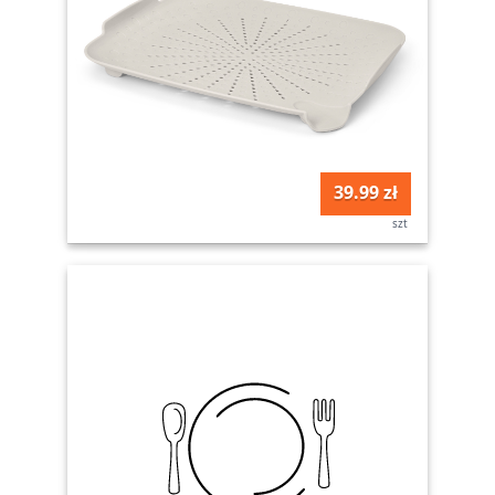
39.99 zł
szt