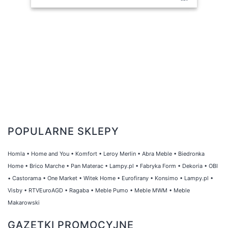
POPULARNE SKLEPY
Homla
•
Home and You
•
Komfort
•
Leroy Merlin
•
Abra Meble
•
Biedronka
Home
•
Brico Marche
•
Pan Materac
•
Lampy.pl
•
Fabryka Form
•
Dekoria
•
OBI
•
Castorama
•
One Market
•
Witek Home
•
Eurofirany
•
Konsimo
•
Lampy.pl
•
Visby
•
RTVEuroAGD
•
Ragaba
•
Meble Pumo
•
Meble MWM
•
Meble
Makarowski
GAZETKI PROMOCYJNE