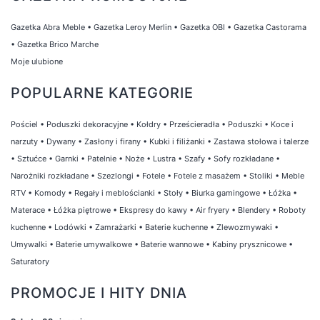
Gazetka Abra Meble
•
Gazetka Leroy Merlin
•
Gazetka OBI
•
Gazetka Castorama
•
Gazetka Brico Marche
Moje ulubione
POPULARNE KATEGORIE
Pościel
•
Poduszki dekoracyjne
•
Kołdry
•
Prześcieradła
•
Poduszki
•
Koce i
narzuty
•
Dywany
•
Zasłony i firany
•
Kubki i filiżanki
•
Zastawa stołowa i talerze
•
Sztućce
•
Garnki
•
Patelnie
•
Noże
•
Lustra
•
Szafy
•
Sofy rozkładane
•
Narożniki rozkładane
•
Szezlongi
•
Fotele
•
Fotele z masażem
•
Stoliki
•
Meble
RTV
•
Komody
•
Regały i meblościanki
•
Stoły
•
Biurka gamingowe
•
Łóżka
•
Materace
•
Łóżka piętrowe
•
Ekspresy do kawy
•
Air fryery
•
Blendery
•
Roboty
kuchenne
•
Lodówki
•
Zamrażarki
•
Baterie kuchenne
•
Zlewozmywaki
•
Umywalki
•
Baterie umywalkowe
•
Baterie wannowe
•
Kabiny prysznicowe
•
Saturatory
PROMOCJE I HITY DNIA