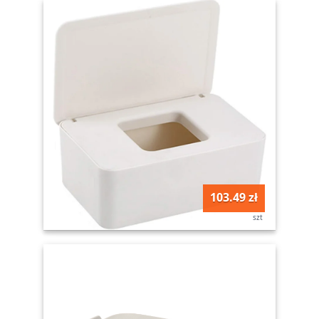
103.49 zł
szt