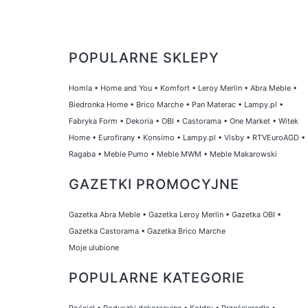
POPULARNE SKLEPY
Homla
•
Home and You
•
Komfort
•
Leroy Merlin
•
Abra Meble
•
Biedronka Home
•
Brico Marche
•
Pan Materac
•
Lampy.pl
•
Fabryka Form
•
Dekoria
•
OBI
•
Castorama
•
One Market
•
Witek
Home
•
Eurofirany
•
Konsimo
•
Lampy.pl
•
Visby
•
RTVEuroAGD
•
Ragaba
•
Meble Pumo
•
Meble MWM
•
Meble Makarowski
GAZETKI PROMOCYJNE
Gazetka Abra Meble
•
Gazetka Leroy Merlin
•
Gazetka OBI
•
Gazetka Castorama
•
Gazetka Brico Marche
Moje ulubione
POPULARNE KATEGORIE
Pościel
•
Poduszki dekoracyjne
•
Kołdry
•
Prześcieradła
•