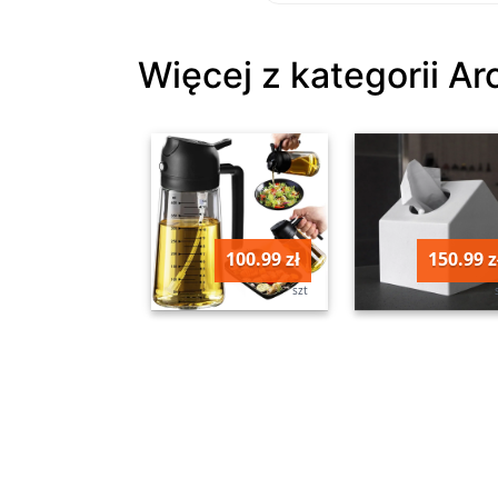
Więcej z kategorii A
100.99 zł
150.99 z
szt