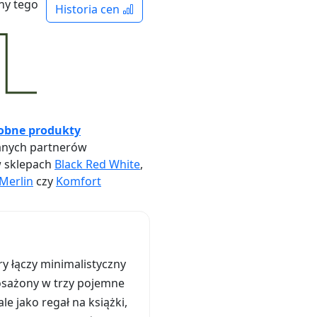
ny tego
Historia cen
obne produkty
nych partnerów
w sklepach
Black Red White
,
Merlin
czy
Komfort
y łączy minimalistyczny
osażony w trzy pojemne
e jako regał na książki,