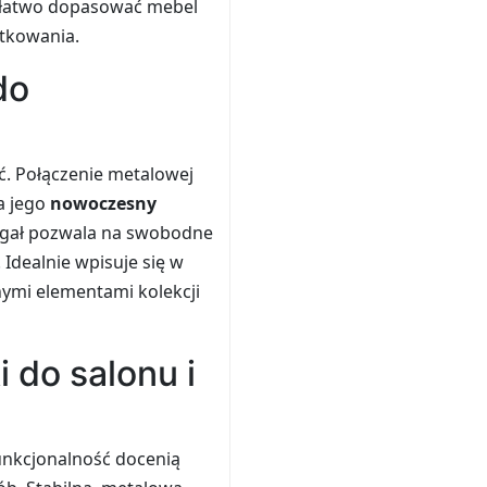
 łatwo dopasować mebel
ytkowania.
do
ć. Połączenie metalowej
a jego
nowoczesny
regał pozwala na swobodne
Idealnie wpisuje się w
nymi elementami kolekcji
 do salonu i
funkcjonalność docenią