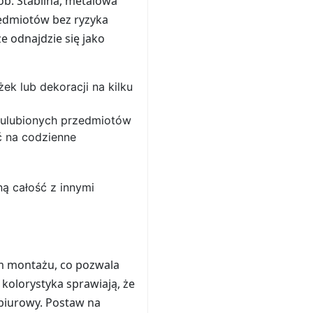
ób. Stabilna, metalowa
zedmiotów bez ryzyka
e odnajdzie się jako
k lub dekoracji na kilku
o ulubionych przedmiotów
ć na codzienne
ą całość z innymi
ym montażu, co pozwala
kolorystyka sprawiają, że
ł biurowy. Postaw na