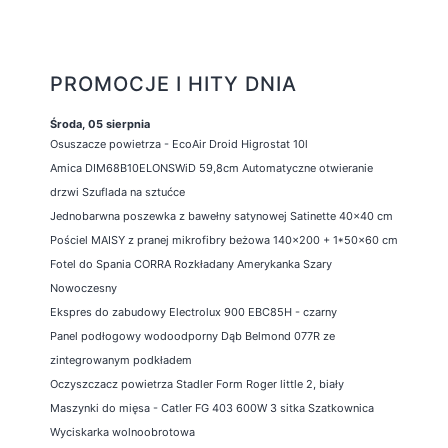
PROMOCJE I HITY DNIA
Środa, 05 sierpnia
Osuszacze powietrza - EcoAir Droid Higrostat 10l
Amica DIM68B10ELONSWiD 59,8cm Automatyczne otwieranie
drzwi Szuflada na sztućce
Jednobarwna poszewka z bawełny satynowej Satinette 40x40 cm
Pościel MAISY z pranej mikrofibry beżowa 140x200 + 1*50x60 cm
Fotel do Spania CORRA Rozkładany Amerykanka Szary
Nowoczesny
Ekspres do zabudowy Electrolux 900 EBC85H - czarny
Panel podłogowy wodoodporny Dąb Belmond 077R ze
zintegrowanym podkładem
Oczyszczacz powietrza Stadler Form Roger little 2, biały
Maszynki do mięsa - Catler FG 403 600W 3 sitka Szatkownica
Wyciskarka wolnoobrotowa