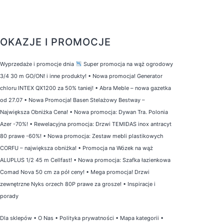
OKAZJE I PROMOCJE
Wyprzedaże i promocje dnia
Super promocja na wąż ogrodowy
3/4 30 m GO/ON! i inne produkty!
•
Nowa promocja! Generator
chloru INTEX QX1200 za 50% taniej!
•
Abra Meble – nowa gazetka
od 27.07
•
Nowa Promocja! Basen Stelażowy Bestway –
Największa Obniżka Cena!
•
Nowa promocja: Dywan Tra. Polonia
Azer -70%!
•
Rewelacyjna promocja: Drzwi TEMIDAS inox antracyt
80 prawe -60%!
•
Nowa promocja: Zestaw mebli plastikowych
CORFU – największa obniżka!
•
Promocja na Wózek na wąż
ALUPLUS 1/2 45 m Cellfast!
•
Nowa promocja: Szafka łazienkowa
Comad Nova 50 cm za pół ceny!
•
Mega promocja! Drzwi
zewnętrzne Nyks orzech 80P prawe za grosze!
•
Inspiracje i
porady
Dla sklepów
•
O Nas
•
Polityka prywatności
•
Mapa kategorii
•