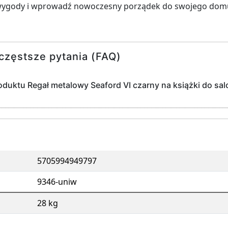
z wygody i wprowadź nowoczesny porządek do swojego domu
częstsze pytania (FAQ)
oduktu Regał metalowy Seaford VI czarny na książki do sa
5705994949797
9346-uniw
28 kg