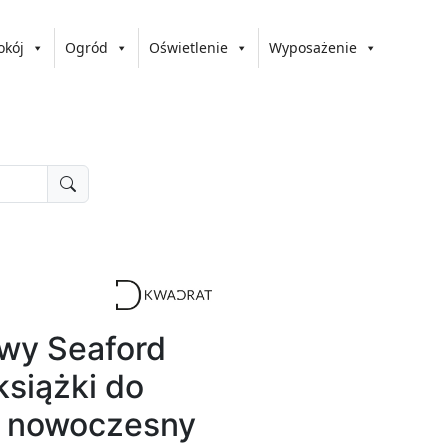
okój
Ogród
Oświetlenie
Wyposażenie
wy Seaford
książki do
ra nowoczesny