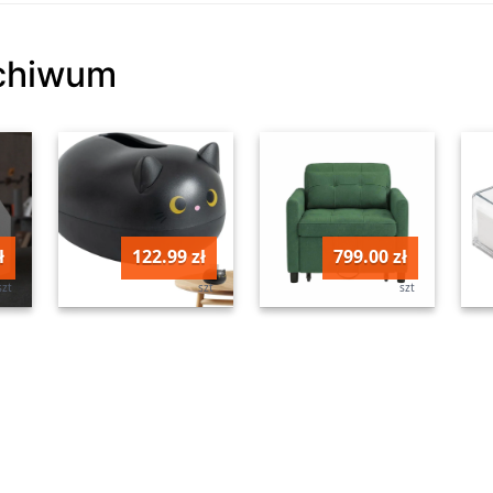
rchiwum
ł
122.99 zł
799.00 zł
szt
szt
szt