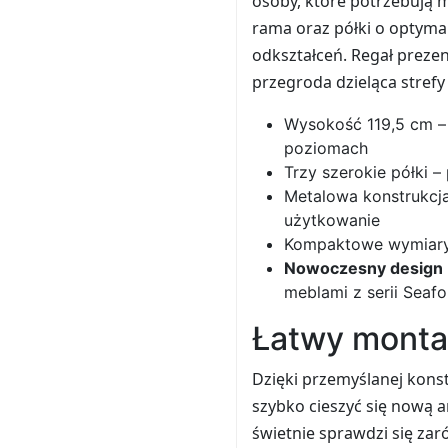
osoby, które potrzebują 
rama oraz półki o optyma
odkształceń. Regał prezen
przegroda dzieląca strefy
Wysokość 119,5 cm – 
poziomach
Trzy szerokie półki 
Metalowa konstrukcja
użytkowanie
Kompaktowe wymiary –
Nowoczesny design
meblami z serii Seafo
Łatwy monta
Dzięki przemyślanej kons
szybko cieszyć się nową a
świetnie sprawdzi się zar