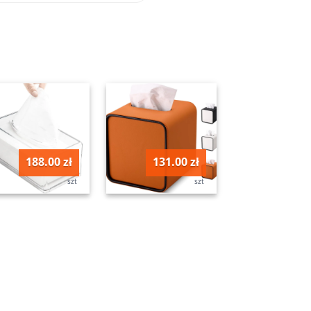
188.00 zł
131.00 zł
szt
szt