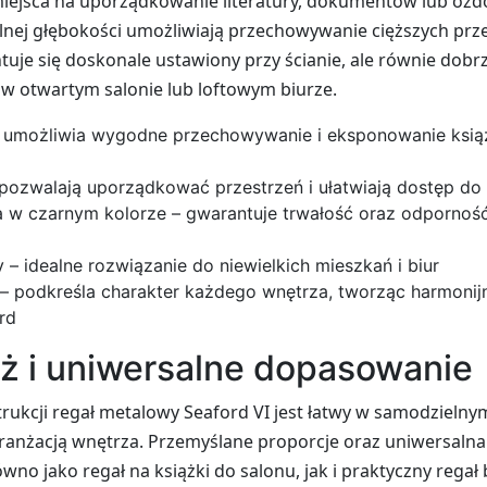
miejsca na uporządkowanie literatury, dokumentów lub ozd
lnej głębokości umożliwiają przechowywanie cięższych pr
tuje się doskonale ustawiony przy ścianie, ale równie dobrz
 w otwartym salonie lub loftowym biurze.
umożliwia wygodne przechowywanie i eksponowanie książe
– pozwalają uporządkować przestrzeń i ułatwiają dostęp d
 w czarnym kolorze – gwarantuje trwałość oraz odpornoś
 idealne rozwiązanie do niewielkich mieszkań i biur
– podkreśla charakter każdego wnętrza, tworząc harmonijn
rd
ż i uniwersalne dopasowanie
trukcji regał metalowy Seaford VI jest łatwy w samodzieln
ranżacją wnętrza. Przemyślane proporcje oraz uniwersalna 
ówno jako regał na książki do salonu, jak i praktyczny rega