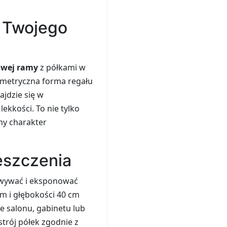
r Twojego
owej ramy
z półkami w
ometryczna forma regału
jdzie się w
ekkości. To nie tylko
ny charakter
eszczenia
owywać i eksponować
 cm i głębokości 40 cm
e salonu, gabinetu lub
trój półek zgodnie z