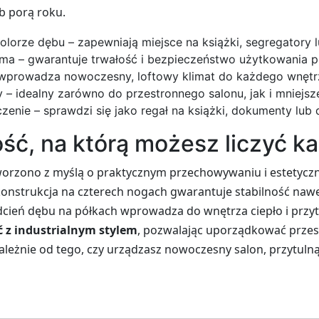
b porą roku.
olorze dębu – zapewniają miejsce na książki, segregatory
ama – gwarantuje trwałość i bezpieczeństwo użytkowania p
– wprowadza nowoczesny, loftowy klimat do każdego wnętr
 idealny zarówno do przestronnego salonu, jak i mniejsze
zenie – sprawdzi się jako regał na książki, dokumenty lub 
ść, na którą możesz liczyć k
tworzono z myślą o praktycznym przechowywaniu i estetyczn
nstrukcja na czterech nogach gwarantuje stabilność naw
dcień dębu na półkach wprowadza do wnętrza ciepło i przyt
 z industrialnym stylem
, pozwalając uporządkować przest
ależnie od tego, czy urządzasz nowoczesny salon, przytulną