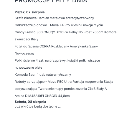
PROMOCJE I HITY DNIA
Piątek, 07 sierpnia
Szafa biurowa Damian metalowa antracyt/czerwony
Odkurzacze pionowe - Mova X4 Pro 45min Funkcja mycia
Candy Fresco 300 CNCQ2T620EW Pełny No Frost 205cm Komora
świeżości Biały
Fotel do Spania CORRA Rozkładany Amerykanka Szary
Nowoczesny
Półki ścienne 4 szt. na przyprawy, książki półki wiszące
nowoczesne białe
Komoda Saon 1 dąb naturalny/czarny
Roboty sprzątające - Mova P50 Ultra Funkcja mopowania Stacja
oczyszczająca Tworzenie mapy pomieszczenia 74dB Biały AI
Amica DIM48A10ELONSCiD 44,8cm
Sobota, 08 sierpnia
Już wkrótce będą dostępne ...