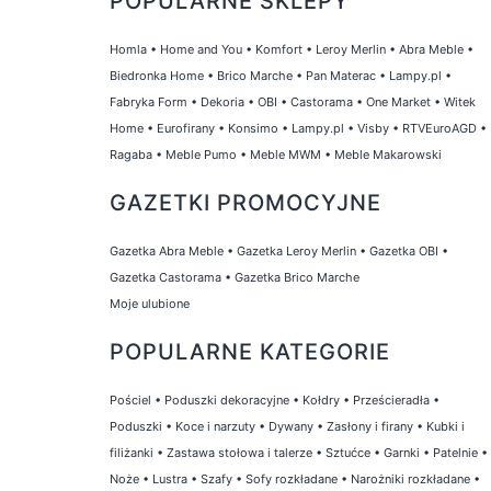
POPULARNE SKLEPY
Homla
•
Home and You
•
Komfort
•
Leroy Merlin
•
Abra Meble
•
Biedronka Home
•
Brico Marche
•
Pan Materac
•
Lampy.pl
•
Fabryka Form
•
Dekoria
•
OBI
•
Castorama
•
One Market
•
Witek
Home
•
Eurofirany
•
Konsimo
•
Lampy.pl
•
Visby
•
RTVEuroAGD
•
Ragaba
•
Meble Pumo
•
Meble MWM
•
Meble Makarowski
GAZETKI PROMOCYJNE
Gazetka Abra Meble
•
Gazetka Leroy Merlin
•
Gazetka OBI
•
Gazetka Castorama
•
Gazetka Brico Marche
Moje ulubione
POPULARNE KATEGORIE
Pościel
•
Poduszki dekoracyjne
•
Kołdry
•
Prześcieradła
•
Poduszki
•
Koce i narzuty
•
Dywany
•
Zasłony i firany
•
Kubki i
filiżanki
•
Zastawa stołowa i talerze
•
Sztućce
•
Garnki
•
Patelnie
•
Noże
•
Lustra
•
Szafy
•
Sofy rozkładane
•
Narożniki rozkładane
•