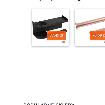
77.49 zł
76.59 z
szt