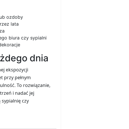
 lub ozdoby
rzez lata
za
go biura czy sypialni
dekoracje
ażdego dnia
ej ekspozycji
et przy pełnym
ulność. To rozwiązanie,
rzeń i nadać jej
 sypialnię czy