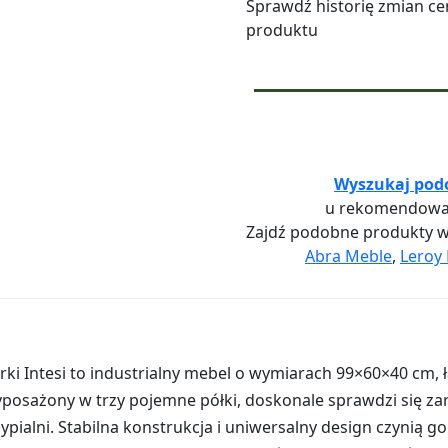
Sprawdź historię zmian ce
produktu
Wyszukaj pod
u rekomendowa
Zajdź podobne produkty 
Abra Meble
,
Leroy 
rki Intesi to industrialny mebel o wymiarach 99×60×40 cm, 
yposażony w trzy pojemne półki, doskonale sprawdzi się za
 sypialni. Stabilna konstrukcja i uniwersalny design czynią g