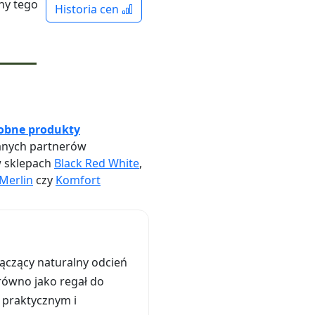
ny tego
Historia cen
obne produkty
nych partnerów
w sklepach
Black Red White
,
Merlin
czy
Komfort
łączący naturalny odcień
równo jako regał do
o praktycznym i