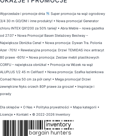
OKAZJE I PROMOCJE
Wyprzedaże i promocje dnia
Super promocja na wąż ogrodowy
3/4 30 m GO/ON! i inne produkty!
•
Nowa promocja! Generator
chloru INTEX QX1200 za 50% taniej!
•
Abra Meble – nowa gazetka
od 27.07
•
Nowa Promocja! Basen Stelażowy Bestway –
Największa Obniżka Cena!
•
Nowa promocja: Dywan Tra. Polonia
Azer -70%!
•
Rewelacyjna promocja: Drzwi TEMIDAS inox antracyt
80 prawe -60%!
•
Nowa promocja: Zestaw mebli plastikowych
CORFU – największa obniżka!
•
Promocja na Wózek na wąż
ALUPLUS 1/2 45 m Cellfast!
•
Nowa promocja: Szafka łazienkowa
Comad Nova 50 cm za pół ceny!
•
Mega promocja! Drzwi
zewnętrzne Nyks orzech 80P prawe za grosze!
•
Inspiracje i
porady
Dla sklepów
•
O Nas
•
Polityka prywatności
•
Mapa kategorii
•
Licencje
•
Kontakt
• © 2022-2026 Inventory