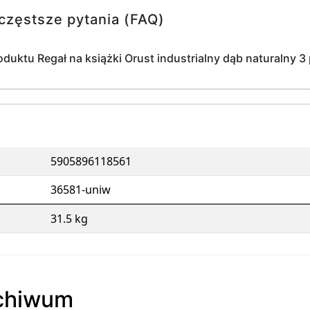
częstsze pytania (FAQ)
duktu Regał na książki Orust industrialny dąb naturalny 3 p
5905896118561
36581-uniw
31.5 kg
rchiwum