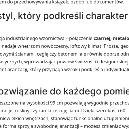
em do przechowywania książek, ozdób lub dokumentów.
styl, który podkreśli charakte
cja industrialnego wzornictwa – połączenie
czarnej, metal
 nadaje wnętrzom nowoczesny, loftowy klimat. Prosta, ge
owymi ścianami, cegłą czy betonem, ale równie dobrze odna
lasycznych, wprowadzając powiew świeżości i designerskiej l
nt aranżacji, który przyciąga wzrok i podkreśla indywidual
rozwiązanie do każdego pomi
ieszczone na wysokości 99 cm pozwalają wygodnie przech
oracje, rośliny czy ramki ze zdjęciami. Dzięki szerokości 60
 niewielkich wnętrzach, stanowiąc funkcjonalne uzupełnieni
forma sprzyja swobodnej aranżacji – możesz zmieniać wys