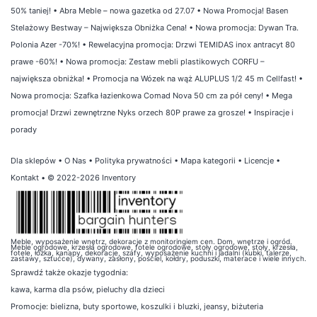
50% taniej!
•
Abra Meble – nowa gazetka od 27.07
•
Nowa Promocja! Basen
Stelażowy Bestway – Największa Obniżka Cena!
•
Nowa promocja: Dywan Tra.
Polonia Azer -70%!
•
Rewelacyjna promocja: Drzwi TEMIDAS inox antracyt 80
prawe -60%!
•
Nowa promocja: Zestaw mebli plastikowych CORFU –
największa obniżka!
•
Promocja na Wózek na wąż ALUPLUS 1/2 45 m Cellfast!
•
Nowa promocja: Szafka łazienkowa Comad Nova 50 cm za pół ceny!
•
Mega
promocja! Drzwi zewnętrzne Nyks orzech 80P prawe za grosze!
•
Inspiracje i
porady
Dla sklepów
•
O Nas
•
Polityka prywatności
•
Mapa kategorii
•
Licencje
•
Kontakt
• © 2022-2026 Inventory
Meble, wyposażenie wnętrz, dekoracje z monitoringiem cen. Dom, wnętrze i ogród.
Meble ogrodowe, krzesła ogrodowe, fotele ogrodowe, stoły ogrodowe, stoły, krzesła,
fotele, łóżka, kanapy, dekoracje, szafy, wyposażenie kuchni i jadalni (kubki, talerze,
zastawy, sztućce), dywany, zasłony, pościel, kołdry, poduszki, materace i wiele innych.
Sprawdź także
okazje tygodnia
:
kawa
,
karma dla psów
,
pieluchy dla dzieci
Promocje:
bielizna
,
buty sportowe
,
koszulki i bluzki
,
jeansy
,
biżuteria