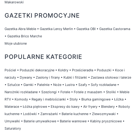
Makarowski
GAZETKI PROMOCYJNE
Gazetka Abra Meble
•
Gazetka Leroy Merlin
•
Gazetka OBI
•
Gazetka Castorama
•
Gazetka Brico Marche
Moje ulubione
POPULARNE KATEGORIE
Pościel
•
Poduszki dekoracyjne
•
Kołdry
•
Prześcieradła
•
Poduszki
•
Koce i
narzuty
•
Dywany
•
Zasłony i firany
•
Kubki i filiżanki
•
Zastawa stołowa i talerze
•
Sztućce
•
Garnki
•
Patelnie
•
Noże
•
Lustra
•
Szafy
•
Sofy rozkładane
•
Narożniki rozkładane
•
Szezlongi
•
Fotele
•
Fotele z masażem
•
Stoliki
•
Meble
RTV
•
Komody
•
Regały i meblościanki
•
Stoły
•
Biurka gamingowe
•
Łóżka
•
Materace
•
Łóżka piętrowe
•
Ekspresy do kawy
•
Air fryery
•
Blendery
•
Roboty
kuchenne
•
Lodówki
•
Zamrażarki
•
Baterie kuchenne
•
Zlewozmywaki
•
Umywalki
•
Baterie umywalkowe
•
Baterie wannowe
•
Kabiny prysznicowe
•
Saturatory