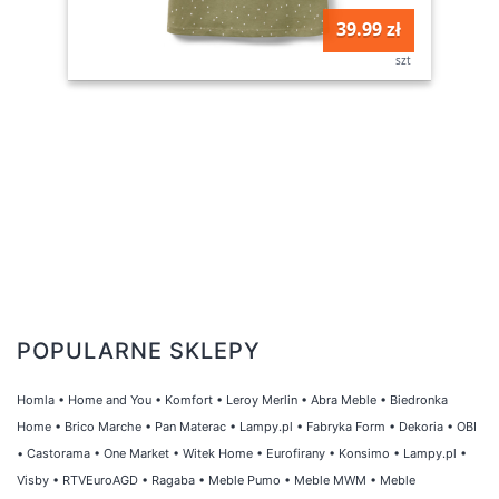
39.99 zł
szt
POPULARNE SKLEPY
Homla
•
Home and You
•
Komfort
•
Leroy Merlin
•
Abra Meble
•
Biedronka
Home
•
Brico Marche
•
Pan Materac
•
Lampy.pl
•
Fabryka Form
•
Dekoria
•
OBI
•
Castorama
•
One Market
•
Witek Home
•
Eurofirany
•
Konsimo
•
Lampy.pl
•
Visby
•
RTVEuroAGD
•
Ragaba
•
Meble Pumo
•
Meble MWM
•
Meble