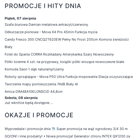
PROMOCJE I HITY DNIA
Piątek, 07 sierpnia
Szafa biurowa Damian metalowa antracyt/czerwony
Odkurzacze pionowe - Mova X4 Pro 45min Funkcja mycia
Candy Fresco 300 CNCQ2T620EW Pełny No Frost 205cm Komora świeżości
Biały
Fotel do Spania CORRA Rozkładany Amerykanka Szary Nowoczesny
Półki ścienne 4 szt. na przyprawy, książki półki wiszące nowoczesne białe
Komoda Saon 1 dąb naturalny/czarny
Roboty sprzątające - Mova P50 Ultra Funkcja mopowania Stacja oczyszczająca
Tworzenie mapy pomieszczenia 74dB Biały AI
Amica DIM48A10ELONSCiD 44,8cm
Sobota, 08 sierpnia
Już wkrótce będą dostępne ...
OKAZJE I PROMOCJE
Wyprzedaże i promocje dnia
Super promocja na wąż ogrodowy 3/4 30 m
GO/ON! i inne produkty!
•
Nowa promocja! Generator chloru INTEX QX1200 za