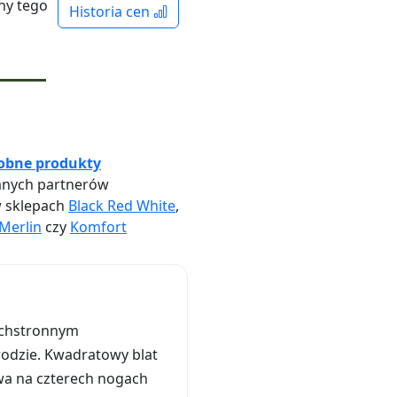
ny tego
Historia cen
obne produkty
nych partnerów
w sklepach
Black Red White
,
Merlin
czy
Komfort
echstronnym
grodzie. Kwadratowy blat
wa na czterech nogach