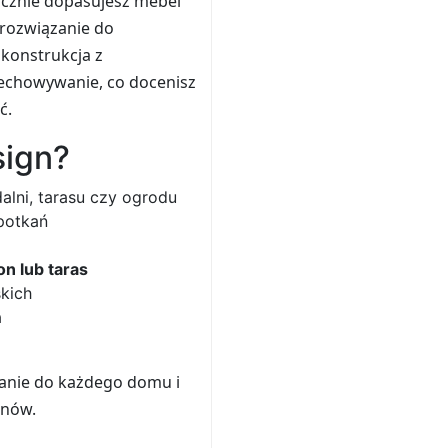
awicznie dopasujesz mebel
 rozwiązanie do
 konstrukcja z
zechowywanie, co docenisz
ć.
sign?
alni, tarasu czy ogrodu
potkań
on lub taras
kich
a
zanie do każdego domu i
onów.