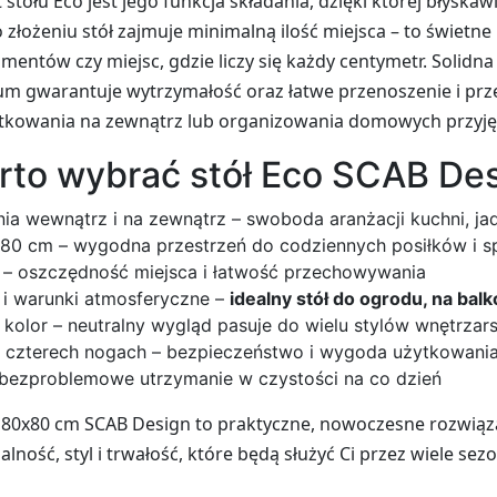
 stołu Eco jest jego funkcja składania, dzięki której błysk
 złożeniu stół zajmuje minimalną ilość miejsca – to świetne
amentów czy miejsc, gdzie liczy się każdy centymetr. Solidna
um gwarantuje wytrzymałość oraz łatwe przenoszenie i pr
kowania na zewnątrz lub organizowania domowych przyję
rto wybrać stół Eco SCAB De
a wewnątrz i na zewnątrz – swoboda aranżacji kuchni, jad
80 cm – wygodna przestrzeń do codziennych posiłków i s
 – oszczędność miejsca i łatwość przechowywania
 i warunki atmosferyczne –
idealny stół do ogrodu, na balk
lor – neutralny wygląd pasuje do wielu stylów wnętrzars
a czterech nogach – bezpieczeństwo i wygoda użytkowani
 bezproblemowe utrzymanie w czystości na co dzień
 80x80 cm SCAB Design to praktyczne, nowoczesne rozwią
lność, styl i trwałość, które będą służyć Ci przez wiele sez