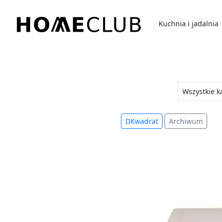
Przejdź
do
Kuchnia i jadalnia
treści
Homeclub
DKwadrat
Archiwum