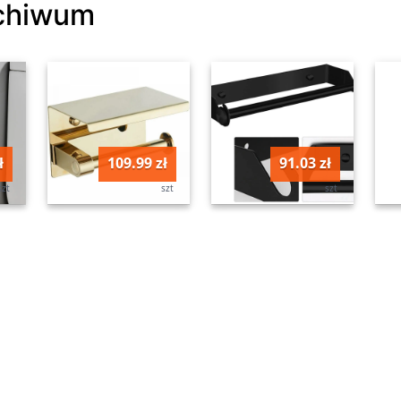
rchiwum
ł
109.99 zł
91.03 zł
szt
szt
szt