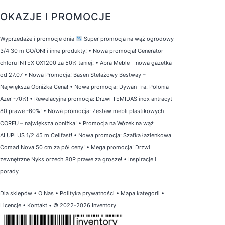
OKAZJE I PROMOCJE
Wyprzedaże i promocje dnia
Super promocja na wąż ogrodowy
3/4 30 m GO/ON! i inne produkty!
•
Nowa promocja! Generator
chloru INTEX QX1200 za 50% taniej!
•
Abra Meble – nowa gazetka
od 27.07
•
Nowa Promocja! Basen Stelażowy Bestway –
Największa Obniżka Cena!
•
Nowa promocja: Dywan Tra. Polonia
Azer -70%!
•
Rewelacyjna promocja: Drzwi TEMIDAS inox antracyt
80 prawe -60%!
•
Nowa promocja: Zestaw mebli plastikowych
CORFU – największa obniżka!
•
Promocja na Wózek na wąż
ALUPLUS 1/2 45 m Cellfast!
•
Nowa promocja: Szafka łazienkowa
Comad Nova 50 cm za pół ceny!
•
Mega promocja! Drzwi
zewnętrzne Nyks orzech 80P prawe za grosze!
•
Inspiracje i
porady
Dla sklepów
•
O Nas
•
Polityka prywatności
•
Mapa kategorii
•
Licencje
•
Kontakt
• © 2022-2026 Inventory