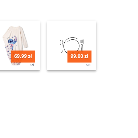
69.99 zł
99.00 zł
szt
szt