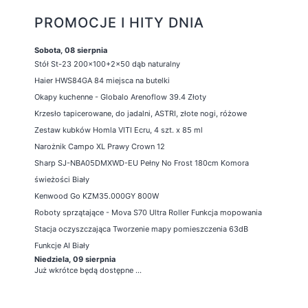
PROMOCJE I HITY DNIA
Sobota, 08 sierpnia
Stół St-23 200x100+2x50 dąb naturalny
Haier HWS84GA 84 miejsca na butelki
Okapy kuchenne - Globalo Arenoflow 39.4 Złoty
Krzesło tapicerowane, do jadalni, ASTRI, złote nogi, różowe
Zestaw kubków Homla VITI Ecru, 4 szt. x 85 ml
Narożnik Campo XL Prawy Crown 12
Sharp SJ-NBA05DMXWD-EU Pełny No Frost 180cm Komora
świeżości Biały
Kenwood Go KZM35.000GY 800W
Roboty sprzątające - Mova S70 Ultra Roller Funkcja mopowania
Stacja oczyszczająca Tworzenie mapy pomieszczenia 63dB
Funkcje AI Biały
Niedziela, 09 sierpnia
Już wkrótce będą dostępne ...