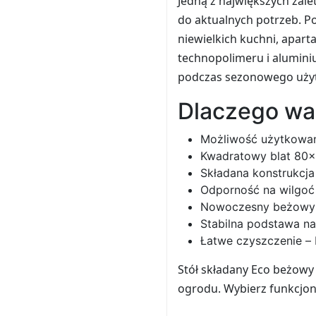
Jedną z największych zalet
do aktualnych potrzeb. Po
niewielkich kuchni, apart
technopolimeru i alumini
podczas sezonowego użyt
Dlaczego wa
Możliwość użytkowani
Kwadratowy blat 80x
Składana konstrukcja
Odporność na wilgoć
Nowoczesny beżowy ko
Stabilna podstawa n
Łatwe czyszczenie –
Stół składany Eco beżowy
ogrodu. Wybierz funkcjona