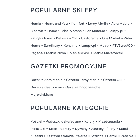
POPULARNE SKLEPY
Homla
•
Home and You
•
Komfort
•
Leroy Merlin
•
Abra Meble
•
Biedronka Home
•
Brico Marche
•
Pan Materac
•
Lampy.pl
•
Fabryka Form
•
Dekoria
•
OBI
•
Castorama
•
One Market
•
Witek
Home
•
Eurofirany
•
Konsimo
•
Lampy.pl
•
Visby
•
RTVEuroAGD
•
Ragaba
•
Meble Pumo
•
Meble MWM
•
Meble Makarowski
GAZETKI PROMOCYJNE
Gazetka Abra Meble
•
Gazetka Leroy Merlin
•
Gazetka OBI
•
Gazetka Castorama
•
Gazetka Brico Marche
Moje ulubione
POPULARNE KATEGORIE
Pościel
•
Poduszki dekoracyjne
•
Kołdry
•
Prześcieradła
•
Poduszki
•
Koce i narzuty
•
Dywany
•
Zasłony i firany
•
Kubki i
filiżanki
•
Zastawa stołowa i talerze
•
Sztućce
•
Garnki
•
Patelnie
•