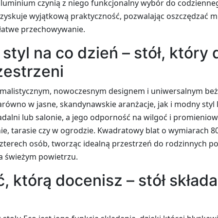
aluminium czynią z niego funkcjonalny wybór do codzienneg
ł zyskuje wyjątkową praktyczność, pozwalając oszczędzać m
 łatwe przechowywanie.
tyl na co dzień – stół, który 
zestrzeni
inimalistycznym, nowoczesnym designem i uniwersalnym be
arówno w jasne, skandynawskie aranżacje, jak i modny styl
jadalni lub salonie, a jego odporność na wilgoć i promieni
ie, tarasie czy w ogrodzie. Kwadratowy blat o wymiarach 
zterech osób, tworząc idealną przestrzeń do rodzinnych po
na świeżym powietrzu.
, którą docenisz – stół skład