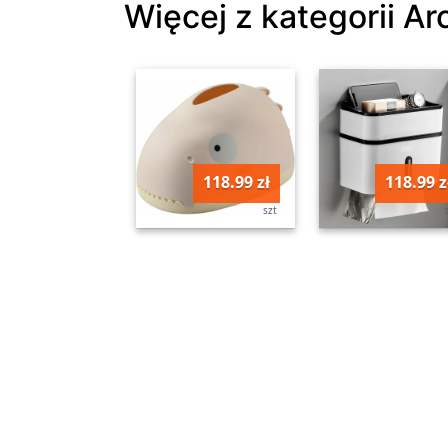
Więcej z kategorii A
118.99 zł
118.99 z
szt