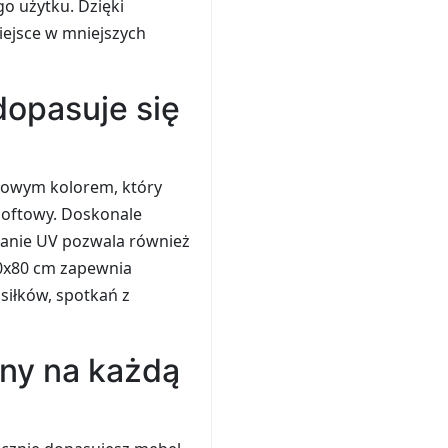
o użytku. Dzięki
iejsce w mniejszych
dopasuje się
żowym kolorem, który
 loftowy. Doskonale
owanie UV pozwala również
80x80 cm zapewnia
siłków, spotkań z
any na każdą